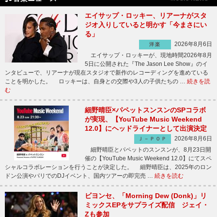
エイサップ・ロッキー、リアーナがスタ
ジオ入りしていると明かす「今まさにい
る」
2026年8月6日
洋楽
エイサップ・ロッキーが、現地時間2026年8月
5日に公開された『The Jason Lee Show』のイ
ンタビューで、リアーナが現在スタジオで新作のレコーディングを進めている
ことを明かした。 ロッキーは、自身との交際や3人の子供たちの …
続きを読
む
細野晴臣×パペットスンスンのSPコラボ
が実現、【YouTube Music Weekend
12.0】にヘッドライナーとして出演決定
2026年8月6日
Ｊ－ＰＯＰ
細野晴臣とパペットのスンスンが、8月23日開
催の【YouTube Music Weekend 12.0】にてスペ
シャルコラボレーションを行うことが決定した。 細野晴臣は、2025年のロン
ドン公演やパリでのDJイベント、国内ツアーの即完売 …
続きを読む
ビヨンセ、「Morning Dew (Donk)」リ
ミックスEPをサプライズ配信 ジェイ・
Zも参加