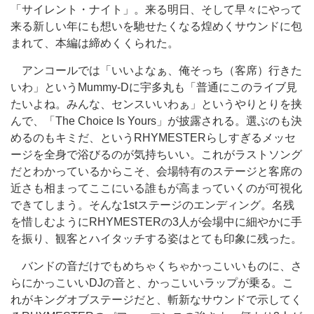
「サイレント・ナイト」。来る明日、そして早々にやって
来る新しい年にも想いを馳せたくなる煌めくサウンドに包
まれて、本編は締めくくられた。
アンコールでは「いいよなぁ、俺そっち（客席）行きた
いわ」というMummy-Dに宇多丸も「普通にこのライブ見
たいよね。みんな、センスいいわぁ」というやりとりを挟
んで、「The Choice Is Yours」が披露される。選ぶのも決
めるのもキミだ、というRHYMESTERらしすぎるメッセ
ージを全身で浴びるのが気持ちいい。これがラストソング
だとわかっているからこそ、会場特有のステージと客席の
近さも相まってここにいる誰もが高まっていくのが可視化
できてしまう。そんな1stステージのエンディング。名残
を惜しむようにRHYMESTERの3人が会場中に細やかに手
を振り、観客とハイタッチする姿はとても印象に残った。
バンドの音だけでもめちゃくちゃかっこいいものに、さ
らにかっこいいDJの音と、かっこいいラップが乗る。こ
れがキングオブステージだと、斬新なサウンドで示してく