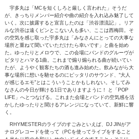
宇多丸は「MCを短くしろと厳しく言われた」そうだ
が、きっちりメンバー紹介や曲の紹介を入れ込み魅了して
いく。次に披露すると宣言したのは「渋谷漂流記」。リア
ルな渋谷は遠くピンとこない人も多い、ここは西梅田。そ
の空気を感じ取った宇多丸は「みなさんにとっての大事な
場所と重ねて聞いていただけたら幸いです」と曲を始め
た。ゆったりとメロウで、この会場にバンドのグルーヴが
ピタリとハマる1曲。これまで煽り煽られる曲が続いてい
たが、ようやく観客たちの酒も進み始めた。飲みながら大
事な場所に想いを馳せるのにピッタリのサウンド、“大人
が感じるエモ”とはこういうことかもしれない。そしてみ
なさんの今日が輝ける1日でありますように！ と「POP
LIFE」へとつなげる。これまた会場とバンドの空気感を活
かしたゆったりと聞けるアレンジになっていて、新鮮に響
く。
RHYMESTERのライブのすごみといえば、DJ JINがア
ナログレコードを使って（PCを使ってライブをすること