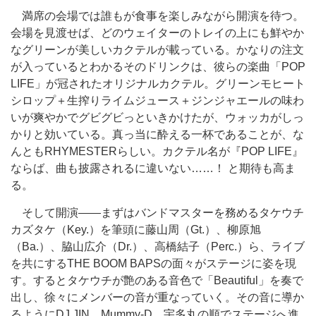
満席の会場では誰もが食事を楽しみながら開演を待つ。
会場を見渡せば、どのウェイターのトレイの上にも鮮やか
なグリーンが美しいカクテルが載っている。かなりの注文
が入っているとわかるそのドリンクは、彼らの楽曲「POP
LIFE」が冠されたオリジナルカクテル。グリーンモヒート
シロップ＋生搾りライムジュース＋ジンジャエールの味わ
いが爽やかでグビグビっといきかけたが、ウォッカがしっ
かりと効いている。真っ当に酔える一杯であることが、な
んともRHYMESTERらしい。カクテル名が『POP LIFE』
ならば、曲も披露されるに違いない……！ と期待も高ま
る。
そして開演――まずはバンドマスターを務めるタケウチ
カズタケ（Key.）を筆頭に藤山周（Gt.）、柳原旭
（Ba.）、脇山広介（Dr.）、高橋結子（Perc.）ら、ライブ
を共にするTHE BOOM BAPSの面々がステージに姿を現
す。するとタケウチが艶のある音色で「Beautiful」を奏で
出し、徐々にメンバーの音が重なっていく。その音に導か
るようにDJ JIN、Mummy-D、宇多丸の順でステージへ進