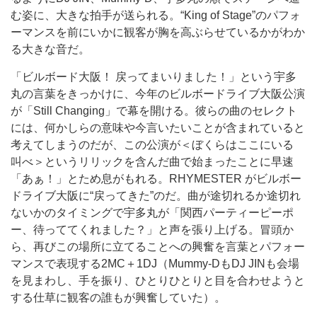
む姿に、大きな拍手が送られる。“King of Stage”のパフォ
ーマンスを前にいかに観客が胸を高ぶらせているかがわか
る大きな音だ。
「ビルボード大阪！ 戻ってまいりました！」という宇多
丸の言葉をきっかけに、今年のビルボードライブ大阪公演
が「Still Changing」で幕を開ける。彼らの曲のセレクト
には、何かしらの意味や今言いたいことが含まれていると
考えてしまうのだが、この公演が＜ぼくらはここにいる
叫べ＞というリリックを含んだ曲で始まったことに早速
「あぁ！」とため息がもれる。RHYMESTER がビルボー
ドライブ大阪に“戻ってきた”のだ。曲が途切れるか途切れ
ないかのタイミングで宇多丸が「関西パーティーピーポ
ー、待っててくれました？」と声を張り上げる。冒頭か
ら、再びこの場所に立てることへの興奮を言葉とパフォー
マンスで表現する2MC＋1DJ（Mummy-DもDJ JINも会場
を見まわし、手を振り、ひとりひとりと目を合わせようと
する仕草に観客の誰もが興奮していた）。