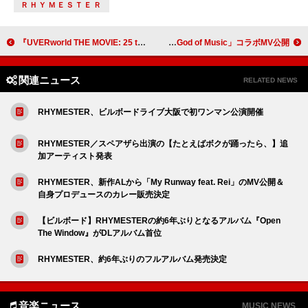
ＲＨＹＭＥＳＴＥＲ
『UVERworld THE MOVIE: 25 to EPIPHANY』メイキング映像の第1弾＆場面写真が解禁
SEVENTEEN×スマーフによる「God of Music」コラボMV公開
関連ニュース
RELATED NEWS
RHYMESTER、ビルボードライブ大阪で初ワンマン公演開催
RHYMESTER／スペアザら出演の【たとえばボクが踊ったら、】追
加アーティスト発表
RHYMESTER、新作ALから「My Runway feat. Rei」のMV公開＆
自身プロデュースのカレー販売決定
【ビルボード】RHYMESTERの約6年ぶりとなるアルバム『Open
The Window』がDLアルバム首位
RHYMESTER、約6年ぶりのフルアルバム発売決定
音楽ニュース
MUSIC NEWS