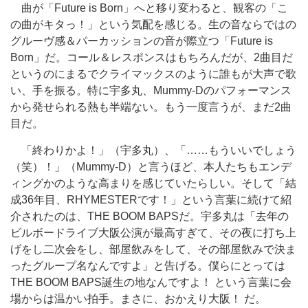
曲が「Future is Born」へと移り変わると、観客の「こ
の曲がキタっ！」という気配を感じる。生の音ならではの
グルーヴ感＆パーカッションの音が際立つ「Future is
Born」だ。コール＆レスポンスはもちろんだが、2曲目だ
というのにまるでクライマックスのように誰もが大声で歌
い、手を振る。特に宇多丸、Mummy-Dのパフォーマンス
から発せられる熱も半端ない。もう一度言うが、まだ2曲
目だ。
「終わりかよ！」（宇多丸）、「……もういいでしょう
（笑）！」（Mummy-D）と言うほど、本人たちもエンデ
ィングかのような高まりを感じていたらしい。そして「結
成36年目、RHYMESTERです！」という言葉に続けて紹
介されたのは、THE BOOM BAPSだ。宇多丸は「去年の
ビルボードライブ大阪公演が最高すぎて、その夜に打ち上
げをし二次会をし、部屋飲みをして、その部屋飲みで決ま
ったグループ名なんですよ」と告げる。僕らにとっては
THE BOOM BAPS誕生の地なんですよ！ という言葉に会
場からは温かい拍手。まさに、おかえり大阪！ だ。