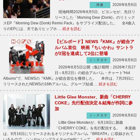
2026年8月6日
洋楽
現地時間2026年8月5日、ビヨンセが、先日リ
リースした「Morning Dew (Donk)」のリミック
スEP『Morning Dew (Donk) Remix Pack』をサプライズ配信した。 全4曲入
りのEPには、夫でありヒップホ …
続きを読む
【ビルボード】NEWS『KMK』が総合ア
ルバム首位 映画『ちいかわ』サントラ
が2冠を達成して2位に登場
2026年8月6日
Ｊ－ＰＯＰ
2026年8月5日公開（集計期間：2026年7月27
日～8月2日）の総合アルバム・チャート“Hot
Albums”で、NEWSの『KMK』が総合首位を獲得した。 本作は、7月29日に
リリースされたNEWSの16thアルバム。グループ結成 …
続きを読む
Little Glee Monster、新曲「CHERRY
COKE」先行配信決定＆結海が作詞に参
加
2026年8月6日
Ｊ－ＰＯＰ
Little Glee Monsterが、8月19日に新曲
「CHERRY COKE」を先行配信する。 本楽曲
は、9月16日にリリースされるオリジナルアルバム『BREATH』に収録されて
いるもので、シンガーソングライターのeillによって …
続きを読む