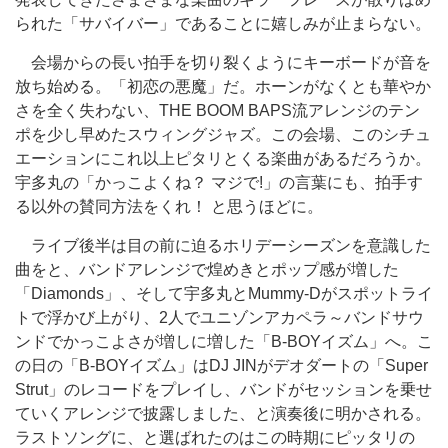
られた「サバイバー」であることに嬉しみが止まらない。
会場からの長い拍手を切り裂くようにキーボードが音を
放ち始める。「初恋の悪魔」だ。ホーンがなくとも華やか
さを全く失わない、THE BOOM BAPS流アレンジのテン
ポを少し早めたスウィングジャズ。この会場、このシチュ
エーションにこれ以上ピタリとくる楽曲があるだろうか。
宇多丸の「かっこよくね？ マジで!」の言葉にも、拍手す
る以外の賛同方法をくれ！ と思うほどに。
ライブ後半は目の前に迫るホリデーシーズンを意識した
曲をと、バンドアレンジで煌めきとポップ感が増した
「Diamonds」、そして宇多丸とMummy-Dがスポットライ
トで浮かび上がり、2人でユニゾンアカペラ～バンドサウ
ンドでかっこよさが増しに増した「B-BOYイズム」へ。こ
の日の「B-BOYイズム」はDJ JINがデオダートの「Super
Strut」のレコードをプレイし、バンドがセッションを乗せ
ていくアレンジで披露しました、と演奏後に明かされる。
ラストソングに、と選ばれたのはこの時期にピッタリの