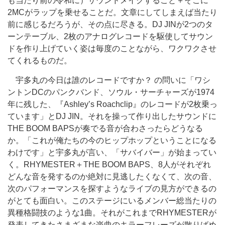
も当たり前の令和に）サウンドメイクすること＋そこに
2MCがラップを乗せることだ。文章にしてしまえば当たり
前に感じるだろうが、その点に尽きる。DJ JINが2つのタ
ーンテーブル、2枚のアナログレコードを駆使してサウン
ドを作り上げていく姿は毎度のことながら、ワクワクさせ
てくれるものだ。
宇多丸の今日は誰のレコードですか？ の問いに「ワシ
ントンDCのパンクバンド、ソウル・サーチャーズが1974
年に残した、『Ashley’s Roachclip』のレコードが2枚乗っ
ています」とDJ JIN。それを操って作り出したサウンドに
THE BOOM BAPSが奏でる音が合わさったらどうなる
か。「これが俺たちの今のヒップホップということになる
わけです」と宇多丸が言い、「サバイバー」が始まってい
く。RHYMESTER＋THE BOOM BAPS、8人がそれぞれ
どんな音を発するのか絶対に見逃したくなくて、次の音、
次のパフォーマンスを探すようなライブの見方ができるの
がとても面白い。このステージにいるメンバー総当たりの
異種格闘技のような1曲。それがこれまでRHYMESTERが
発表してきたさまざまな楽曲のキラーフレーズが散りばめ