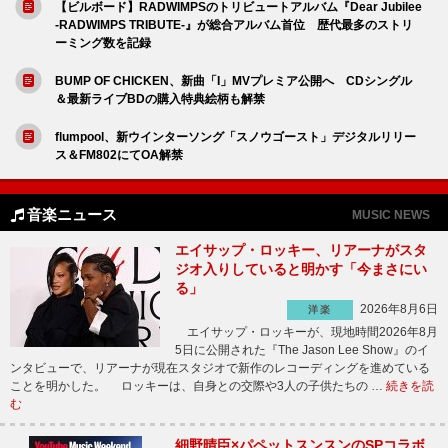
【ビルボード】RADWIMPSのトリビュートアルバム『Dear Jubilee
-RADWIMPS TRIBUTE-』が総合アルバム首位 歴代最多のストリ
ーミング数を記録
BUMP OF CHICKEN、新曲「I」MVプレミア公開へ CDシングル
＆最新ライブBDの購入特典絵柄も解禁
flumpool、新ウインターソング「スノウゴースト」デジタルリリー
ス＆FM802にてOA解禁
音楽ニュース
MUSIC NEWS
エイサップ・ロッキー、リアーナがスタ
ジオ入りしていると明かす「今まさにい
る」
2026年8月6日
洋楽
エイサップ・ロッキーが、現地時間2026年8月
5日に公開された『The Jason Lee Show』のイ
ンタビューで、リアーナが現在スタジオで新作のレコーディングを進めている
ことを明かした。 ロッキーは、自身との交際や3人の子供たちの …
続きを読
む
細野晴臣×パペットスンスンのSPコラボ