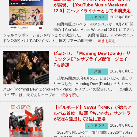
が実現、【YouTube Music Weekend
12.0】にヘッドライナーとして出演決定
2026年8月6日
Ｊ－ＰＯＰ
細野晴臣とパペットのスンスンが、8月23日開
催の【YouTube Music Weekend 12.0】にてスペ
シャルコラボレーションを行うことが決定した。 細野晴臣は、2025年のロン
ドン公演やパリでのDJイベント、国内ツアーの即完売 …
続きを読む
ビヨンセ、「Morning Dew (Donk)」リ
ミックスEPをサプライズ配信 ジェイ・
Zも参加
2026年8月6日
洋楽
現地時間2026年8月5日、ビヨンセが、先日リ
リースした「Morning Dew (Donk)」のリミック
スEP『Morning Dew (Donk) Remix Pack』をサプライズ配信した。 全4曲入
りのEPには、夫でありヒップホ …
続きを読む
【ビルボード】NEWS『KMK』が総合ア
ルバム首位 映画『ちいかわ』サントラ
が2冠を達成して2位に登場
2026年8月6日
Ｊ－ＰＯＰ
2026年8月5日公開（集計期間：2026年7月27