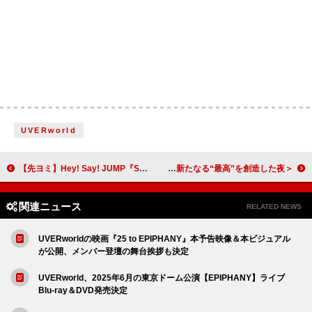
UVERworld
【先ヨミ】Hey! Say! JUMP『S say』約18.2万枚で現在アルバム1位走行中 ONE N' ONLYが追う
＜ライブレポート＞「ビルボード大阪！ 戻ってまいりました！」RHYMESTER＆THE BOOM BAPSが新たなる“最高”を創造した夜
関連ニュース
RELATED NEWS
UVERworldの映画『25 to EPIPHANY』本予告映像＆本ビジュアル
が公開、メンバー登壇の舞台挨拶も決定
UVERworld、2025年6月の東京ドーム公演【EPIPHANY】ライブ
Blu-ray＆DVD発売決定