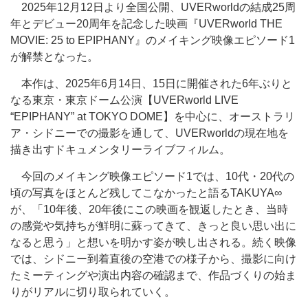
2025年12月12日より全国公開、UVERworldの結成25周
年とデビュー20周年を記念した映画『UVERworld THE
MOVIE: 25 to EPIPHANY』のメイキング映像エピソード1
が解禁となった。
本作は、2025年6月14日、15日に開催された6年ぶりと
なる東京・東京ドーム公演【UVERworld LIVE
“EPIPHANY” at TOKYO DOME】を中心に、オーストラリ
ア・シドニーでの撮影を通して、UVERworldの現在地を
描き出すドキュメンタリーライブフィルム。
今回のメイキング映像エピソード1では、10代・20代の
頃の写真をほとんど残してこなかったと語るTAKUYA∞
が、「10年後、20年後にこの映画を観返したとき、当時
の感覚や気持ちが鮮明に蘇ってきて、きっと良い思い出に
なると思う」と想いを明かす姿が映し出される。続く映像
では、シドニー到着直後の空港での様子から、撮影に向け
たミーティングや演出内容の確認まで、作品づくりの始ま
りがリアルに切り取られていく。