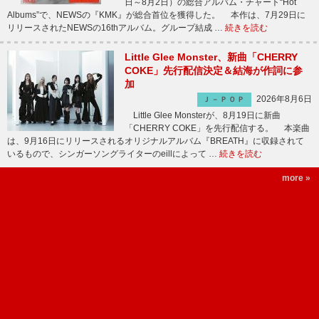
日～8月2日）の総合アルバム・チャート“Hot
Albums”で、NEWSの『KMK』が総合首位を獲得した。 本作は、7月29日に
リリースされたNEWSの16thアルバム。グループ結成 …
続きを読む
Little Glee Monster、新曲「CHERRY
COKE」先行配信決定＆結海が作詞に参
加
2026年8月6日
Ｊ－ＰＯＰ
Little Glee Monsterが、8月19日に新曲
「CHERRY COKE」を先行配信する。 本楽曲
は、9月16日にリリースされるオリジナルアルバム『BREATH』に収録されて
いるもので、シンガーソングライターのeillによって …
続きを読む
more »