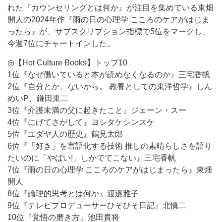
れた『カウンセリングとは何か』が注目を集めている東畑
開人の2024年作『雨の日の心理学 こころのケアがはじま
ったら』が、サブスクリプション指標で5位をマークし、
今週7位にチャートインした。
◎【Hot Culture Books】トップ10
1位『なぜ働いていると本が読めなくなるのか』三宅香帆
2位『自分とか、ないから。 教養としての東洋哲学』しん
めいP、鎌田東二
3位『介護未満の父に起きたこと』ジェーン・スー
4位『にげてさがして』ヨシタケシンスケ
5位『ユダヤ人の歴史』鶴見太郎
6位『「好き」を言語化する技術 推しの素晴らしさを語り
たいのに「やばい!」しかでてこない』三宅香帆
7位『雨の日の心理学 こころのケアがはじまったら』東畑
開人
8位『論理的思考とは何か』渡邉雅子
9位『テレビプロデューサーひそひそ日記』北慎二
10位『覚悟の磨き方』池田貴将