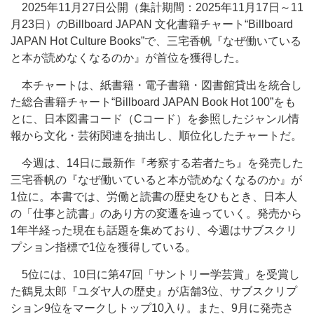
2025年11月27日公開（集計期間：2025年11月17日～11
月23日）のBillboard JAPAN 文化書籍チャート“Billboard
JAPAN Hot Culture Books”で、三宅香帆『なぜ働いている
と本が読めなくなるのか』が首位を獲得した。
本チャートは、紙書籍・電子書籍・図書館貸出を統合し
た総合書籍チャート“Billboard JAPAN Book Hot 100”をも
とに、日本図書コード（Cコード）を参照したジャンル情
報から文化・芸術関連を抽出し、順位化したチャートだ。
今週は、14日に最新作『考察する若者たち』を発売した
三宅香帆の『なぜ働いていると本が読めなくなるのか』が
1位に。本書では、労働と読書の歴史をひもとき、日本人
の「仕事と読書」のあり方の変遷を辿っていく。発売から
1年半経った現在も話題を集めており、今週はサブスクリ
プション指標で1位を獲得している。
5位には、10日に第47回「サントリー学芸賞」を受賞し
た鶴見太郎『ユダヤ人の歴史』が店舗3位、サブスクリプ
ション9位をマークしトップ10入り。また、9月に発売さ