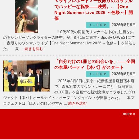
＜ライブレポート＞一夜限りのカラフル
でハッピーな祝祭――映秀。、【One
Night Summer Live 2026 ～色祭～】開
催
2026年8月9日
Ｊ－ＰＯＰ
10代20代の同世代リスナーを中心に注目を集
めるシンガーソングライターの映秀。が、8月1日に東京・Spotify O-WESTにて
一夜限りのワンマンライブ【One Night Summer Live 2026 ～色祭～】を開催し
た。 夏 …
続きを読む
「自分だけの1冊との出会いを」――全国
の本屋パーティ【本パ】がスタート
2026年8月9日
Ｊ－ＰＯＰ
2026年8月8日に東京・紀伊國屋書店新宿本店
で、森永乳業のマウントレーニアと「新潮文庫
の100冊」を企画する新潮文庫がコラボしたプロ
ジェクト【本パ】オールナイト・オープニングイベントが開催された。 本プ
ロジェクトは「ほんとのひとやすみ …
続きを読む
more »