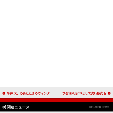
平井 大、心あたたまるウィンターソング「LALALA (Baby it takes two)」リリックビデオ公開
S.Yuya（シド）、誕生日に2ndAL『circle』配信リリース ライブ会場限定CDとして先行販売も
関連ニュース
RELATED NEWS