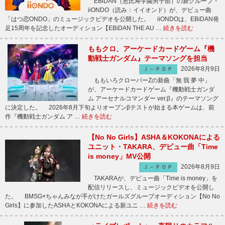
EBiDAN（恵比寿学園男子部）の新グループ・
iiONDO（読み：イイオンド）が、デビュー曲
「はつ恋ONDO」のミュージックビデオを公開した。 iiONDOは、EBiDAN発
足15周年を記念したオーディション【EBiDAN THE AU …
続きを読む
ももクロ、アーケードカードゲーム『機
動戦士ガンダム』テーマソングを担当
2026年8月9日
Ｊ－ＰＯＰ
ももいろクローバーZの新曲「無 我 夢 中」
が、アーケードカードゲーム『機動戦士ガンダ
ム アーセナルコマンダー ver.β』のテーマソング
に決定した。 2026年8月下旬よりオープンβテストが始まる本ゲームは、前
作『機動戦士ガンダム ア …
続きを読む
【No No Girls】ASHA＆KOKONAによる
ユニット・TAKARA、デビュー曲「Time
is money」MV公開
2026年8月9日
Ｊ－ＰＯＰ
TAKARAが、デビュー曲「Time is money」を
配信リリースし、ミュージックビデオを公開し
た。 BMSG×ちゃんみなが手がけたガールズグループオーディション【No No
Girls】に参加したASHAとKOKONAによる新ユニ …
続きを読む