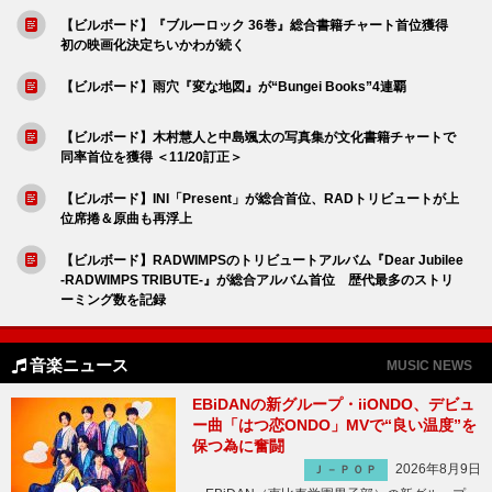
【ビルボード】『ブルーロック 36巻』総合書籍チャート首位獲得
初の映画化決定ちいかわが続く
【ビルボード】雨穴『変な地図』が“Bungei Books”4連覇
【ビルボード】木村慧人と中島颯太の写真集が文化書籍チャートで
同率首位を獲得 ＜11/20訂正＞
【ビルボード】INI「Present」が総合首位、RADトリビュートが上
位席捲＆原曲も再浮上
【ビルボード】RADWIMPSのトリビュートアルバム『Dear Jubilee
-RADWIMPS TRIBUTE-』が総合アルバム首位 歴代最多のストリ
ーミング数を記録
音楽ニュース
MUSIC NEWS
EBiDANの新グループ・iiONDO、デビュ
ー曲「はつ恋ONDO」MVで“良い温度”を
保つ為に奮闘
2026年8月9日
Ｊ－ＰＯＰ