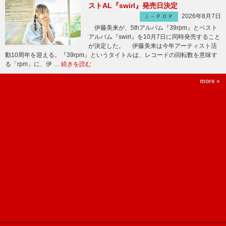
ストAL『swirl』発売日決定
2026年8月7日
Ｊ－ＰＯＰ
伊藤美来が、5thアルバム『39rpm』とベスト
アルバム『swirl』を10月7日に同時発売すること
が決定した。 伊藤美来は今年アーティスト活
動10周年を迎える。『39rpm』というタイトルは、レコードの回転数を意味す
る「rpm」に、伊 …
続きを読む
more »