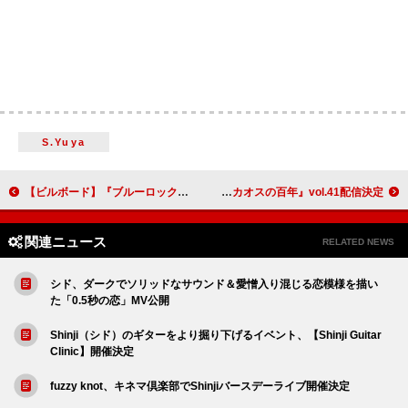
S.Yuya
【ビルボード】『ブルーロック』最新巻が令和ブックチャート首位 『ちいかわ』最新巻が続く
9mm Parabellum Bullet、12/2『カオスの百年』vol.41配信決定
関連ニュース
RELATED NEWS
シド、ダークでソリッドなサウンド＆愛憎入り混じる恋模様を描い
た「0.5秒の恋」MV公開
Shinji（シド）のギターをより掘り下げるイベント、【Shinji Guitar
Clinic】開催決定
fuzzy knot、キネマ倶楽部でShinjiバースデーライブ開催決定