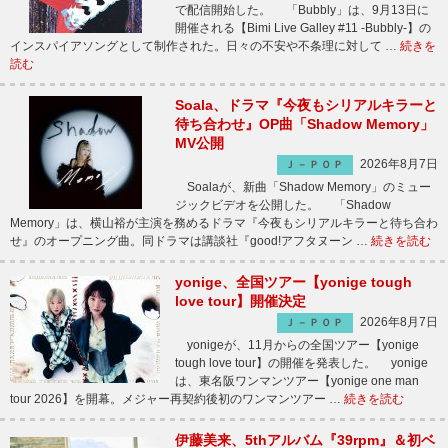
で配信開始した。 「Bubbly」は、9月13日に
開催される【Bimi Live Galley #11 -Bubbly-】の
インスパイアソングとして制作された。日々の不安や不条理に対して …
続きを
読む
Soala、ドラマ『今夜もシリアルキラーと
待ち合わせ』OP曲「Shadow Memory」
MV公開
2026年8月7日
Ｊ－ＰＯＰ
Soalaが、新曲「Shadow Memory」のミュー
ジックビデオを公開した。 「Shadow
Memory」は、横山裕が主演を務めるドラマ『今夜もシリアルキラーと待ち合わ
せ』のオープニング曲。同ドラマは講談社『good!アフタヌーン …
続きを読む
yonige、全国ツアー【yonige tough
love tour】開催決定
2026年8月7日
Ｊ－ＰＯＰ
yonigeが、11月からの全国ツアー【yonige
tough love tour】の開催を発表した。 yonige
は、東名阪ワンマンツアー【yonige one man
tour 2026】を開幕。メジャー再契約後初のワンマンツアー …
続きを読む
伊藤美来、5thアルバム『39rpm』＆初ベ