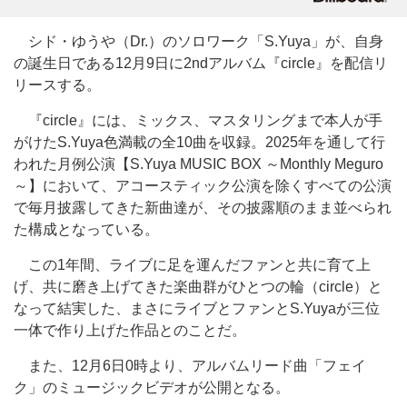
シド・ゆうや（Dr.）のソロワーク「S.Yuya」が、自身
の誕生日である12月9日に2ndアルバム『circle』を配信リ
リースする。
『circle』には、ミックス、マスタリングまで本人が手
がけたS.Yuya色満載の全10曲を収録。2025年を通して行
われた月例公演【S.Yuya MUSIC BOX ～Monthly Meguro
～】において、アコースティック公演を除くすべての公演
で毎月披露してきた新曲達が、その披露順のまま並べられ
た構成となっている。
この1年間、ライブに足を運んだファンと共に育て上
げ、共に磨き上げてきた楽曲群がひとつの輪（circle）と
なって結実した、まさにライブとファンとS.Yuyaが三位
一体で作り上げた作品とのことだ。
また、12月6日0時より、アルバムリード曲「フェイ
ク」のミュージックビデオが公開となる。