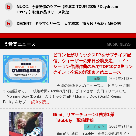
MUCC、今春開催のツアー【MUCC TOUR 2025「Daydream
1997」】映像作品リリース決定
DEZERT、ドラマシリーズ『人間標本』挿入歌「火花」MV公開
音楽ニュース
MUSIC NEWS
ビヨンセがリミックスEPをサプライズ配
信、ウィーザーの来日公演決定、エド・
シーラン作詞作曲のみでTOP10に2曲ラン
クイン：今週の洋楽まとめニュース
2026年8月8日
洋楽
今週の洋楽まとめニュースは、ビヨンセに関
する話題から。 現地時間2026年8月5日、ビヨンセが、先日リリースした
「Morning Dew (Donk)」のリミックスEP『Morning Dew (Donk) Remix
Pack』をサプ …
続きを読む
Bimi、サマーチューン3曲第1弾
「Bubbly」配信開始
2026年8月7日
Ｊ－ＰＯＰ
Bimiが、新曲「Bubbly」を各音楽配信サイト