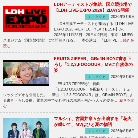
LDHアーティストが集結、国立競技場で
【LDH LIVE-EXPO 2026】2DAYS開催
2026年8月6日
Ｊ－ＰＯＰ
LDH所属アーティストが集結する【LDH LIVE-
EXPO 2026 -PERFECT YEAR BEST-】が、
2026年11月28日・29日の2日間、東京・MUFG
スタジアム（国立競技場）にて開催される。 本公演は、「LDH PE …
続きを
読む
FRUITS ZIPPER、GRe4N BOYZ書き下
ろし「1,2,3,FOOOOUR」MVに自然体の
姿
2026年8月6日
Ｊ－ＰＯＰ
FRUITS ZIPPERが、新曲
「1,2,3,FOOOOUR」を配信リリースし、ミュー
ジックビデオを公開した。 新曲「1,2,3,FOOOOUR」は、GRe4N BOYZによ
る書き下ろし楽曲。電車の中でそれぞれの未来へ向かう人々の姿を …
続きを読
む
マルシィ、古園井寧々が出演する「花火
が瞬いて」MVはひと夏の物語
2026年8月6日
Ｊ－ＰＯＰ