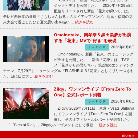
マルシィが、新曲「花火が瞬いて」のミュー
ジックビデオを公開した。 2026年7月29日に
配信リリースされた新曲「花火が瞬いて」は、
テレビ西日本の番組『じもちゃんねる』のタイアップソング。地元・福岡の花
火大会で過ごしたひと夏の思い出を描い …
続きを読む
Omoinotake、南琴奈＆黒田昊夢が出演
する「花束」MVで“好き”を表現
2026年8月6日
Ｊ－ＰＯＰ
Omoinotakeが、新曲「花束」のミュージック
ビデオを公開した。 新曲「花束」は、TVアニ
メ『花ざかりの君たちへ』第2期のエンディング
テーマ。7月29日にニューシングル『FLASHBULB / 花束』としてリリースされ
た、日に日に大 …
続きを読む
Zilqy、ワンマンライブ【From Zero To
One】公式レポート到着
2026年8月6日
Ｊ－ＰＯＰ
Zilqyが2026年7月11日、東京・Veats Shibuya
にてワンマンライブ【From Zero To One】を開
催し、そのオフィシャルレポートが到着した。
「『Birth of Riot』、Zilqyのムーヴメントとして暴動 …
続きを読む
more »