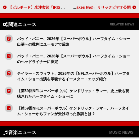
【ビルボード】米津玄師「IRIS OUT」グローバル・ジャパン・ソングス10連覇 優里／ヨルシカなど話題の新曲が初登場
平井 大、心あたたまるウィンターソング「LALALA (Baby it takes two)」リリックビデオ公開
関連ニュース
RELATED NEWS
バッド・バニー、2026年【スーパーボウル】ハーフタイム・ショー
出演への批判にユーモアで反論
バッド・バニー、2026年【スーパーボウル】ハーフタイム・ショー
のヘッドライナーに決定
テイラー・スウィフト、2026年の【NFLスーパーボウル】ハーフタ
イム・ショー出演を示唆するイースター・エッグ紹介
【第59回NFLスーパーボウル】ケンドリック・ラマー、史上最も視
聴されたハーフタイム・ショーに
【第59回NFLスーパーボウル】ケンドリック・ラマー、ハーフタイ
ム・ショーからファンが受け取った教訓とは？
音楽ニュース
MUSIC NEWS