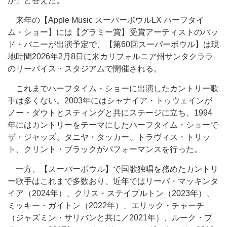
か」と答えた。
来年の【Apple Music スーパーボウルLX ハーフタイ
ム・ショー】には【グラミー賞】受賞アーティストのバッ
ド・バニーが出演予定で、【第60回スーパーボウル】は現
地時間2026年2月8日に米カリフォルニア州サンタクララ
のリーバイス・スタジアムで開催される。
これまでハーフタイム・ショーに出演したカントリー歌
手は多くない。2003年にはシャナイア・トゥウェインが
ノー・ダウトとスティングと共にステージに立ち、1994
年にはカントリーをテーマにしたハーフタイム・ショーで
ザ・ジャッズ、タニヤ・タッカー、トラヴィス・トリッ
ト、クリント・ブラックがパフォーマンスを行った。
一方、【スーパーボウル】で国歌独唱を務めたカントリ
ー歌手はこれまで多数おり、近年ではリーバ・マッキンタ
イア（2024年）、クリス・ステイプルトン（2023年）、
ミッキー・ガイトン（2022年）、エリック・チャーチ
（ジャズミン・サリバンと共に／2021年）、ルーク・ブ