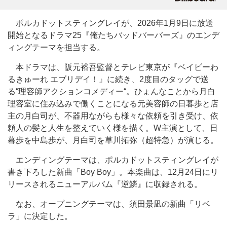
ポルカドットスティングレイが、2026年1月9日に放送
開始となるドラマ25『俺たちバッドバーバーズ』のエンデ
ィングテーマを担当する。
本ドラマは、阪元裕吾監督とテレビ東京が『ベイビーわ
るきゅーれ エブリデイ！』に続き、2度目のタッグで送
る“理容師アクションコメディー“。ひょんなことから月白
理容室に住み込みで働くことになる元美容師の日暮歩と店
主の月白司が、不器用ながらも様々な依頼を引き受け、依
頼人の髪と人生を整えていく様を描く。W主演として、日
暮歩を中島歩が、月白司を草川拓弥（超特急）が演じる。
エンディングテーマは、ポルカドットスティングレイが
書き下ろした新曲「Boy Boy」。本楽曲は、12月24日にリ
リースされるニューアルバム『逆鱗』に収録される。
なお、オープニングテーマは、須田景凪の新曲「リベ
ラ」に決定した。