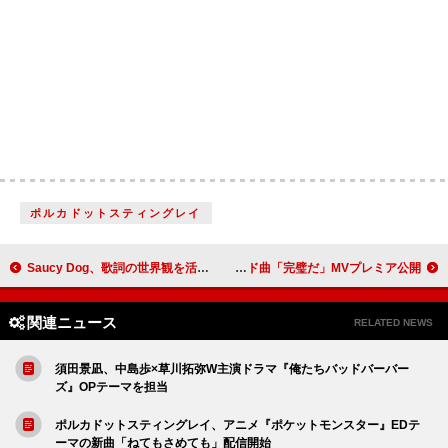
ポルカドットスティングレイ
Saucy Dog、歌詞の世界観を活かした「エデンの部屋」MV公開
LEX、ニューAL『Original』リリース＆リード曲「完璧だ」MVプレミア公開
関連ニュース
RELATED NEWS
須田景凪、中島歩×草川拓弥W主演ドラマ『俺たちバッドバーバー
ズ』OPテーマを担当
ポルカドットスティングレイ、アニメ『ポケットモンスター』EDテ
ーマの新曲「ねてもさめても」配信開始