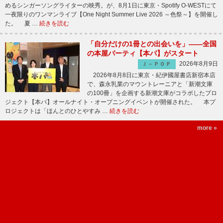
めるシンガーソングライターの映秀。が、8月1日に東京・Spotify O-WESTにて
一夜限りのワンマンライブ【One Night Summer Live 2026 ～色祭～】を開催し
た。 夏 …
続きを読む
「自分だけの1冊との出会いを」――全国
の本屋パーティ【本パ】がスタート
2026年8月9日
Ｊ－ＰＯＰ
2026年8月8日に東京・紀伊國屋書店新宿本店
で、森永乳業のマウントレーニアと「新潮文庫
の100冊」を企画する新潮文庫がコラボしたプロ
ジェクト【本パ】オールナイト・オープニングイベントが開催された。 本プ
ロジェクトは「ほんとのひとやすみ …
続きを読む
more »