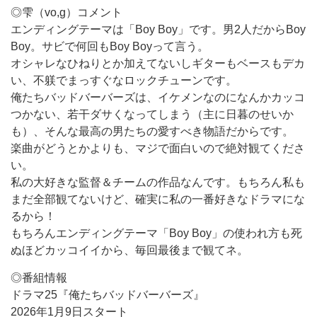
◎雫（vo,g）コメント
エンディングテーマは「Boy Boy」です。男2人だからBoy
Boy。サビで何回もBoy Boyって言う。
オシャレなひねりとか加えてないしギターもベースもデカ
い、不躾でまっすぐなロックチューンです。
俺たちバッドバーバーズは、イケメンなのになんかカッコ
つかない、若干ダサくなってしまう（主に日暮のせいか
も）、そんな最高の男たちの愛すべき物語だからです。
楽曲がどうとかよりも、マジで面白いので絶対観てくださ
い。
私の大好きな監督＆チームの作品なんです。もちろん私も
まだ全部観てないけど、確実に私の一番好きなドラマにな
るから！
もちろんエンディングテーマ「Boy Boy」の使われ方も死
ぬほどカッコイイから、毎回最後まで観てネ。
◎番組情報
ドラマ25『俺たちバッドバーバーズ』
2026年1月9日スタート