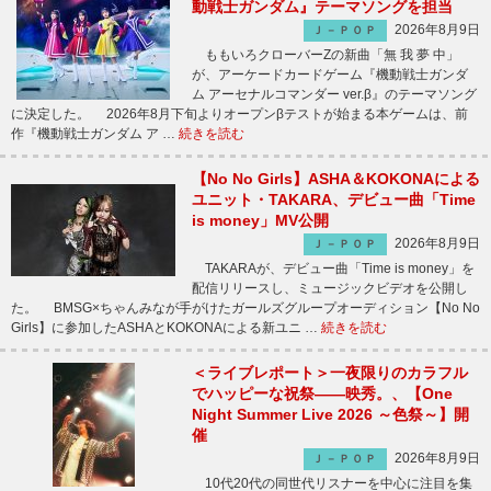
動戦士ガンダム』テーマソングを担当
2026年8月9日
Ｊ－ＰＯＰ
ももいろクローバーZの新曲「無 我 夢 中」
が、アーケードカードゲーム『機動戦士ガンダ
ム アーセナルコマンダー ver.β』のテーマソング
に決定した。 2026年8月下旬よりオープンβテストが始まる本ゲームは、前
作『機動戦士ガンダム ア …
続きを読む
【No No Girls】ASHA＆KOKONAによる
ユニット・TAKARA、デビュー曲「Time
is money」MV公開
2026年8月9日
Ｊ－ＰＯＰ
TAKARAが、デビュー曲「Time is money」を
配信リリースし、ミュージックビデオを公開し
た。 BMSG×ちゃんみなが手がけたガールズグループオーディション【No No
Girls】に参加したASHAとKOKONAによる新ユニ …
続きを読む
＜ライブレポート＞一夜限りのカラフル
でハッピーな祝祭――映秀。、【One
Night Summer Live 2026 ～色祭～】開
催
2026年8月9日
Ｊ－ＰＯＰ
10代20代の同世代リスナーを中心に注目を集