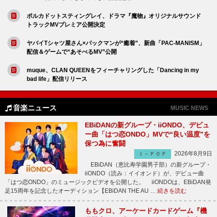
ポルカドットスティングレイ、ドラマ『魔物』オリジナルサウンド
トラックMVプレミア公開決定
ヤバイTシャツ屋さん×パックマンが“癒着”、新曲「PAC-MANISM」
配信＆ゲームで“あそべるMV”公開
muque、CLAN QUEENをフィーチャリングした「Dancing in my
bad life」配信リリース
音楽ニュース
MUSIC NEWS
EBiDANの新グループ・iiONDO、デビュ
ー曲「はつ恋ONDO」MVで“良い温度”を
保つ為に奮闘
2026年8月9日
Ｊ－ＰＯＰ
EBiDAN（恵比寿学園男子部）の新グループ・
iiONDO（読み：イイオンド）が、デビュー曲
「はつ恋ONDO」のミュージックビデオを公開した。 iiONDOは、EBiDAN発
足15周年を記念したオーディション【EBiDAN THE AU …
続きを読む
ももクロ、アーケードカードゲーム『機