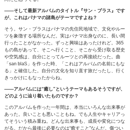
――そして最新アルバムのタイトル『サン・ブラス』です
が、これはパナマの諸島がテーマですよね？
そう。サン・ブラスはパナマの先住民地域で、文化やルー
ツを象徴する場所なんだ。実はパナマ出身なのに、長い間
行ったことがなかった。ずっと興味はあったけれど。365
もの島があって、そこへ行くこと、そこから受け取る歴史
や空気感は、自分にとってルーツとの再接続だった。曲
「san blaS」を作った時、「これはアルバムの名前にもな
る」と確信した。自分の文化を知り直す旅だったし、行く
きっかけにもなったからね。
――アルバムには“癒し”というテーマもあるそうですが、
どのように辿り着いたものですか？
このアルバムを作った一年間は、本当にいろんな出来事が
あった。良いことも悪いこともね。でも人生やキャリアっ
てそういう積み重ね。どんな出来事も、成長や変化につな
がる。だから最後に必要なのは“癒すこと”なんだ。傷つい