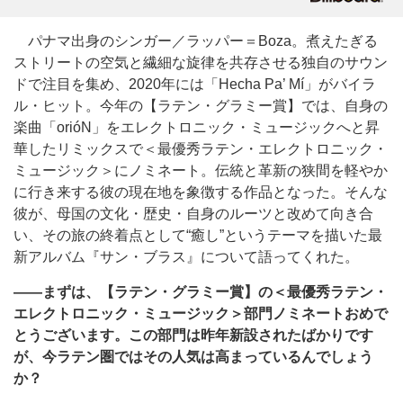
パナマ出身のシンガー／ラッパー＝Boza。煮えたぎる
ストリートの空気と繊細な旋律を共存させる独自のサウン
ドで注目を集め、2020年には「Hecha Pa’ Mí」がバイラ
ル・ヒット。今年の【ラテン・グラミー賞】では、自身の
楽曲「orióN」をエレクトロニック・ミュージックへと昇
華したリミックスで＜最優秀ラテン・エレクトロニック・
ミュージック＞にノミネート。伝統と革新の狭間を軽やか
に行き来する彼の現在地を象徴する作品となった。そんな
彼が、母国の文化・歴史・自身のルーツと改めて向き合
い、その旅の終着点として“癒し”というテーマを描いた最
新アルバム『サン・ブラス』について語ってくれた。
――まずは、【ラテン・グラミー賞】の＜最優秀ラテン・
エレクトロニック・ミュージック＞部門ノミネートおめで
とうございます。この部門は昨年新設されたばかりです
が、今ラテン圏ではその人気は高まっているんでしょう
か？