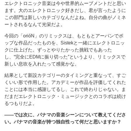
エレクトロニック音楽は今や世界的ムーブメントだと思い
ます。大のエレクトロニック好きだし、君が言ったように
この部門は新しいカテゴリなんだよね。自分の曲がノミネ
ートされるなんて光栄だよ。
今回の「orióN」のリミックスは、もともとアーバンでポ
ップな作品だったものを、Sistekと一緒にエレクトロニッ
クに仕上げた。ずっとやりたかった挑戦でもあった
し、“完全にEDMに振り切った”というより、リミックスで
新しい息吹を入れたって感覚かな。
結果として新設カテゴリーのタイミングと重なって、すご
くいい形で作用した。アカデミーが作品を評価してくれた
ことには本当に感謝してるし、これで終わりじゃない。ま
だまだエレクトロニック・ミュージックとのコラボは続け
るつもりだよ。
――では次に、パナマの音楽シーンについて教えてくださ
い。パナマの音楽が持つ独自性って何だと思いますか？