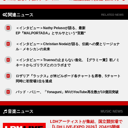
関連ニュース
RELATED NEWS
＜インタビュー＞Nathy Pelusoが語る、最新
EP『MALPORTADA』とサルサという“宮殿”
＜インタビュー＞Christian Nodalが語る、伝統への愛とリージョナ
ル・メキシカンの未来
＜インタビュー＞Truenoの止まらない進化、【グラミー賞】初ノミ
ネートからゴリラズとのコラボまで
ロザリア『ラックス』が米ビルボード各チャートを席巻、5チャート
同時に初登場1位を達成
バッド・バニー、「Yonaguni」MVのYouTube再生数が10億回突破
音楽ニュース
MUSIC NEWS
LDHアーティストが集結、国立競技場で
【LDH LIVE-EXPO 2026】2DAYS開催