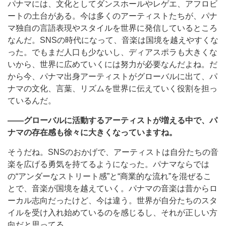
パナマには、文化としてダンスホールやレゲエ、アフロビ
ートの土台がある。今は多くのアーティストたちが、パナ
マ独自の言語表現やスタイルを世界に発信しているところ
なんだ。SNSの時代になって、音楽は国境を越えやすくな
った。でもまだ人口も少ないし、ディアスポラも大きくな
いから、世界に広めていくには努力が必要なんだよね。だ
から今、パナマ出身アーティストがグローバルに出て、パ
ナマの文化、言葉、リズムを世界に伝えていく役割を担っ
ているんだ。
――グローバルに活動するアーティストが増える中で、パ
ナマの存在感も徐々に大きくなっていますね。
そうだね。SNSのおかげで、アーティストは自分たちの音
楽を広げる勇気を持てるようになった。パナマならでは
の“アンダーなストリート感”と“商業的な流れ”を混ぜるこ
とで、音楽が国境を越えていく。パナマの音楽は昔からロ
ーカル志向だったけど、今は違う。世界が自分たちのスタ
イルを受け入れ始めているのを感じるし、それが正しい方
向だと思ってる。