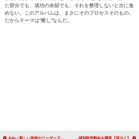
た部分でも、成功の余韻でも、それを整理しないと次に進
めない。このアルバムは、まさにそのプロセスそのもの。
だからテーマは“癒し”なんだ。
Ado／新しい学校のリーダーズ／ちゃんみな／HANAら出演、日本音楽海外フェス【Zipangu】LAで開催決定
【深ヨミ】B'z『FYOP』の初週地域別販売動向を調査