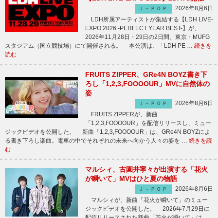
2026年8月6日
Ｊ－ＰＯＰ
LDH所属アーティストが集結する【LDH LIVE-
EXPO 2026 -PERFECT YEAR BEST-】が、
2026年11月28日・29日の2日間、東京・MUFG
スタジアム（国立競技場）にて開催される。 本公演は、「LDH PE …
続きを
読む
FRUITS ZIPPER、GRe4N BOYZ書き下
ろし「1,2,3,FOOOOUR」MVに自然体の
姿
2026年8月6日
Ｊ－ＰＯＰ
FRUITS ZIPPERが、新曲
「1,2,3,FOOOOUR」を配信リリースし、ミュー
ジックビデオを公開した。 新曲「1,2,3,FOOOOUR」は、GRe4N BOYZによ
る書き下ろし楽曲。電車の中でそれぞれの未来へ向かう人々の姿を …
続きを読
む
マルシィ、古園井寧々が出演する「花火
が瞬いて」MVはひと夏の物語
2026年8月6日
Ｊ－ＰＯＰ
マルシィが、新曲「花火が瞬いて」のミュー
ジックビデオを公開した。 2026年7月29日に
配信リリースされた新曲「花火が瞬いて」は、