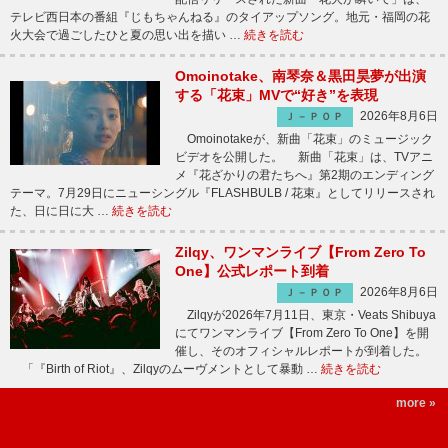
テレビ西日本の番組『じもちゃんねる』のタイアップソング。地元・福岡の花
火大会で過ごしたひと夏の思い出を描い …
続きを読む
Omoinotake、南琴奈＆黒田昊夢が出演
する「花束」MVで“好き”を表現
2026年8月6日
Ｊ－ＰＯＰ
Omoinotakeが、新曲「花束」のミュージック
ビデオを公開した。 新曲「花束」は、TVアニ
メ『花ざかりの君たちへ』第2期のエンディング
テーマ。7月29日にニューシングル『FLASHBULB / 花束』としてリリースされ
た、日に日に大 …
続きを読む
Zilqy、ワンマンライブ【From Zero To
One】公式レポート到着
2026年8月6日
Ｊ－ＰＯＰ
Zilqyが2026年7月11日、東京・Veats Shibuya
にてワンマンライブ【From Zero To One】を開
催し、そのオフィシャルレポートが到着した。
「『Birth of Riot』、Zilqyのムーヴメントとして暴動 …
続きを読む
more »