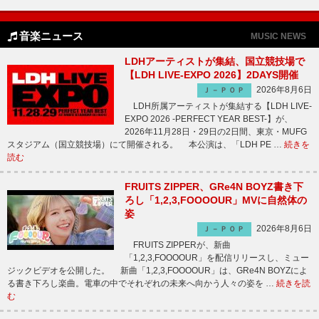
音楽ニュース
MUSIC NEWS
LDHアーティストが集結、国立競技場で
【LDH LIVE-EXPO 2026】2DAYS開催
2026年8月6日
Ｊ－ＰＯＰ
LDH所属アーティストが集結する【LDH LIVE-
EXPO 2026 -PERFECT YEAR BEST-】が、
2026年11月28日・29日の2日間、東京・MUFG
スタジアム（国立競技場）にて開催される。 本公演は、「LDH PE …
続きを
読む
FRUITS ZIPPER、GRe4N BOYZ書き下
ろし「1,2,3,FOOOOUR」MVに自然体の
姿
2026年8月6日
Ｊ－ＰＯＰ
FRUITS ZIPPERが、新曲
「1,2,3,FOOOOUR」を配信リリースし、ミュー
ジックビデオを公開した。 新曲「1,2,3,FOOOOUR」は、GRe4N BOYZによ
る書き下ろし楽曲。電車の中でそれぞれの未来へ向かう人々の姿を …
続きを読
む