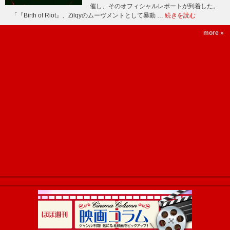
催し、そのオフィシャルレポートが到着した。
「『Birth of Riot』、Zilqyのムーヴメントとして暴動 …
続きを読む
more »