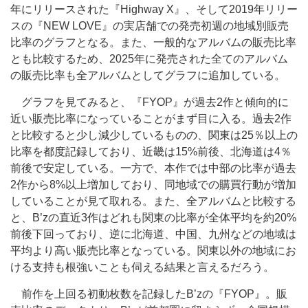
年にリリースされた『Highway X』、そして2019年リリー
スの『NEW LOVE』の実店舗での発売初週の地域別販売
比率のグラフとなる。また、一般的なアルバムの販売比率
とも比較するため、2025年に発売された全てのアルバム
の販売比率も全アルバムとしてグラフに追加している。
グラフを見てみると、『FYOP』が過去2作と傾向的に
近い販売比率になっていることがまず目に入る。過去2作
と比較すると少し減少しているものの、関東は25％以上の
比率を都度記録しており、近畿は15%前後、北海道は4％
前後で安定している。一方で、本作では中部の比率が過去
2作から8%以上増加しており、同地域での購買行動が増加
していることが見て取れる。また、全アルバムと比較する
と、B’zの直近3作はどれも関東の比率が全体平均を約20%
前後下回っており、逆に北海道、中国、九州などの地域は
平均より高い販売比率となっている。関東以外の地域にお
ける支持も根強いことも伺える結果と言えるだろう。
前作を上回る初動枚数を記録したB’zの『FYOP』。販