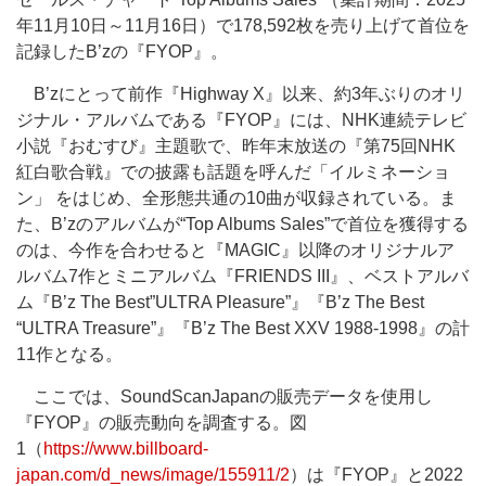
年11月10日～11月16日）で178,592枚を売り上げて首位を
記録したB’zの『FYOP』。
B’zにとって前作『Highway X』以来、約3年ぶりのオリ
ジナル・アルバムである『FYOP』には、NHK連続テレビ
小説『おむすび』主題歌で、昨年末放送の『第75回NHK
紅白歌合戦』での披露も話題を呼んだ「イルミネーショ
ン」 をはじめ、全形態共通の10曲が収録されている。ま
た、B’zのアルバムが“Top Albums Sales”で首位を獲得する
のは、今作を合わせると『MAGIC』以降のオリジナルア
ルバム7作とミニアルバム『FRIENDS III』、ベストアルバ
ム『B’z The Best”ULTRA Pleasure”』『B’z The Best
“ULTRA Treasure”』『B’z The Best XXV 1988-1998』の計
11作となる。
ここでは、SoundScanJapanの販売データを使用し
『FYOP』の販売動向を調査する。図
1（
https://www.billboard-
japan.com/d_news/image/155911/2
）は『FYOP』と2022