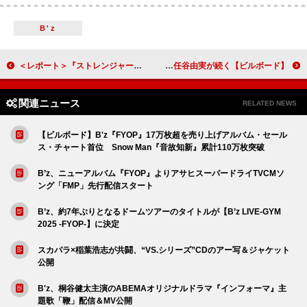
B'z
＜レポート＞『ストレンジャー・シングス』“最後の”来日イベントでキャスト＆製作陣が2,000人のファンと交流「居場所を見つけられない誰かの助けになれば」
【ビルボード】NiziU『New Emotion』22.2万枚でアルバムセールス首位獲得 THE JET BOY BANGERZ／松任谷由実が続く
関連ニュース
RELATED NEWS
【ビルボード】B'z『FYOP』17万枚超を売り上げアルバム・セール
ス・チャート首位 Snow Man『音故知新』累計110万枚突破
B’z、ニューアルバム『FYOP』よりアサヒスーパードライTVCMソ
ング「FMP」先行配信スタート
B’z、約7年ぶりとなるドームツアーのタイトルが【B’z LIVE-GYM
2025 -FYOP-】に決定
スカパラ×稲葉浩志が共闘、“VS.シリーズ”CDのアー写＆ジャケット
公開
B'z、桐谷健太主演のABEMAオリジナルドラマ『インフォーマ』主
題歌「鞭」配信＆MV公開