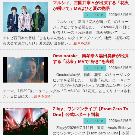
マルシィ、古園井寧々が出演する「花火
が瞬いて」MVはひと夏の物語
2026年8月6日
Ｊ－ＰＯＰ
マルシィが、新曲「花火が瞬いて」のミュー
ジックビデオを公開した。 2026年7月29日に
配信リリースされた新曲「花火が瞬いて」は、
テレビ西日本の番組『じもちゃんねる』のタイアップソング。地元・福岡の花
火大会で過ごしたひと夏の思い出を描い …
続きを読む
Omoinotake、南琴奈＆黒田昊夢が出演
する「花束」MVで“好き”を表現
2026年8月6日
Ｊ－ＰＯＰ
Omoinotakeが、新曲「花束」のミュージック
ビデオを公開した。 新曲「花束」は、TVアニ
メ『花ざかりの君たちへ』第2期のエンディング
テーマ。7月29日にニューシングル『FLASHBULB / 花束』としてリリースされ
た、日に日に大 …
続きを読む
Zilqy、ワンマンライブ【From Zero To
One】公式レポート到着
2026年8月6日
Ｊ－ＰＯＰ
Zilqyが2026年7月11日、東京・Veats Shibuya
にてワンマンライブ【From Zero To One】を開