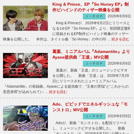
King & Prince、EP『So Honey EP』制
作ビハインドのティザー映像を公開
2026年8月8日
Ｊ－ＰＯＰ
King & Princeが、2026年9月2日にリリースと
なる1st EP『So Honey EP』より、初回限定盤B
に収録されるEP制作ビハインド映像のティザー
映像を公開した。 本作は、タイトル曲「So Honey」の中の印 …
続きを読む
葛葉、ミニアルバム『Adamantite』より
Ayase提供曲「王道」MV公開
2026年8月8日
Ｊ－ＰＯＰ
葛葉が、新曲「王道」のミュージックビデオ
を公開した。 新曲「王道」は、2026年7月29
日にリリースされたニューミニアルバム
『Adamantite』の収録曲。Ayaseによる提供曲で、“王者の苦悩”と“これからの
意思表明”が込められてい …
続きを読む
Ado、ビビッドでエネルギッシュな「モ
ンストロ」MV公開
2026年8月8日
Ｊ－ＰＯＰ
Adoが、新曲「モンストロ」を配信リリース
し、ミュージックビデオを公開した。 新曲
「モンストロ」は、2026年8月7日に公開となっ