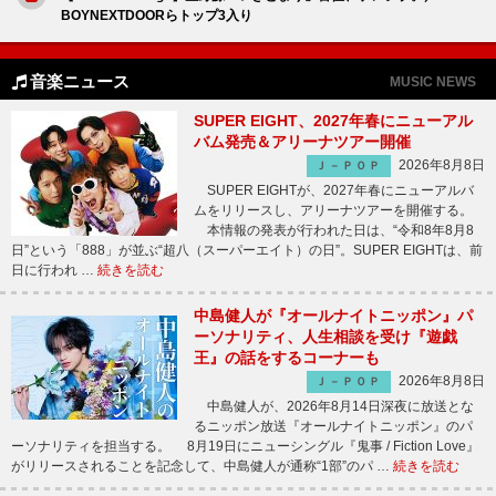
BOYNEXTDOORらトップ3入り
音楽ニュース
MUSIC NEWS
SUPER EIGHT、2027年春にニューアル
バム発売＆アリーナツアー開催
2026年8月8日
Ｊ－ＰＯＰ
SUPER EIGHTが、2027年春にニューアルバ
ムをリリースし、アリーナツアーを開催する。
本情報の発表が行われた日は、“令和8年8月8
日”という「888」が並ぶ“超八（スーパーエイト）の日”。SUPER EIGHTは、前
日に行われ …
続きを読む
中島健人が『オールナイトニッポン』パ
ーソナリティ、人生相談を受け『遊戯
王』の話をするコーナーも
2026年8月8日
Ｊ－ＰＯＰ
中島健人が、2026年8月14日深夜に放送とな
るニッポン放送『オールナイトニッポン』のパ
ーソナリティを担当する。 8月19日にニューシングル『鬼事 / Fiction Love』
がリリースされることを記念して、中島健人が通称“1部”のパ …
続きを読む