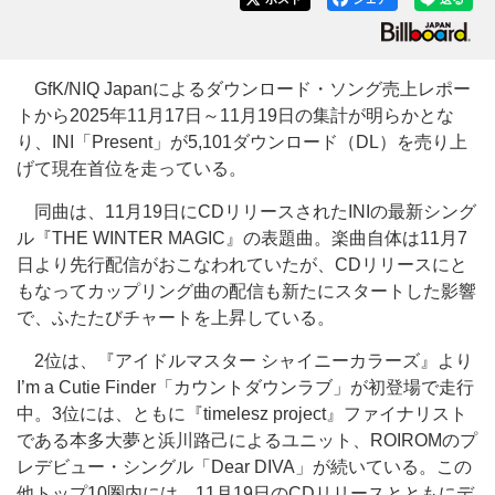
GfK/NIQ Japanによるダウンロード・ソング売上レポー
トから2025年11月17日～11月19日の集計が明らかとな
り、INI「Present」が5,101ダウンロード（DL）を売り上
げて現在首位を走っている。
同曲は、11月19日にCDリリースされたINIの最新シング
ル『THE WINTER MAGIC』の表題曲。楽曲自体は11月7
日より先行配信がおこなわれていたが、CDリリースにと
もなってカップリング曲の配信も新たにスタートした影響
で、ふたたびチャートを上昇している。
2位は、『アイドルマスター シャイニーカラーズ』より
I’m a Cutie Finder「カウントダウンラブ」が初登場で走行
中。3位には、ともに『timelesz project』ファイナリスト
である本多大夢と浜川路己によるユニット、ROIROMのプ
レデビュー・シングル「Dear DIVA」が続いている。この
他トップ10圏内には、11月19日のCDリリースとともにデ