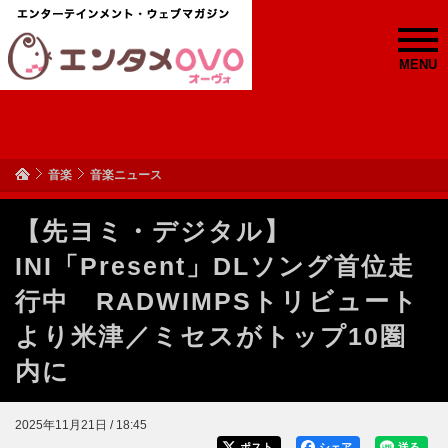
MENU
音楽
音楽ニュース
【先ヨミ・デジタル】
INI「Present」DLソング首位走
行中 RADWIMPSトリビュート
より米津／ミセスがトップ10圏
内に
2025年11月21日 / 18:45
ポスト
シェア
送る