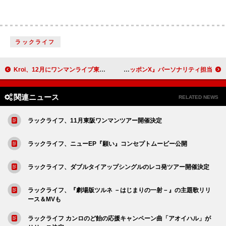
ラックライフ
Kroi、12月にワンマンライブ東京・大阪2都市で開催決定
BTSのJIMIN＆JUNG KOOK、『Are You Sure?!』で2人旅のコンビが『オールナイトニッポンX』パーソナリティ担当
関連ニュース
RELATED NEWS
ラックライフ、11月東阪ワンマンツアー開催決定
ラックライフ、ニューEP『願い』コンセプトムービー公開
ラックライフ、ダブルタイアップシングルのレコ発ツアー開催決定
ラックライフ、『劇場版ツルネ －はじまりの一射－』の主題歌リリ
ース＆MVも
ラックライフ カンロのど飴の応援キャンペーン曲「アオイハル」が