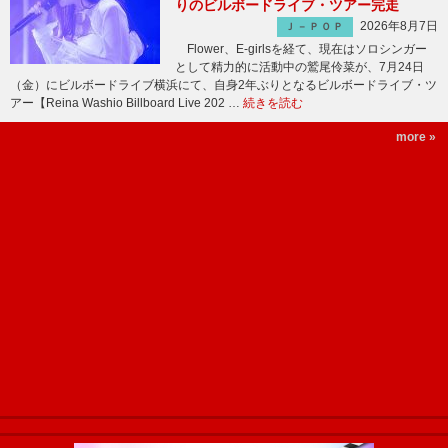
りのビルボードライブ・ツアー完走
2026年8月7日
Ｊ－ＰＯＰ
Flower、E-girlsを経て、現在はソロシンガー
として精力的に活動中の鷲尾伶菜が、7月24日
（金）にビルボードライブ横浜にて、自身2年ぶりとなるビルボードライブ・ツ
アー【Reina Washio Billboard Live 202 …
続きを読む
more »