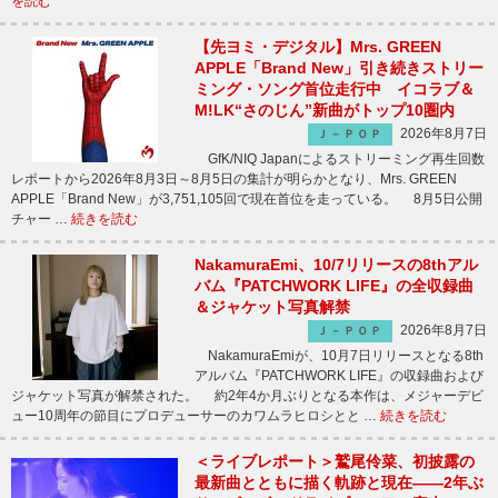
を読む
【先ヨミ・デジタル】Mrs. GREEN
APPLE「Brand New」引き続きストリー
ミング・ソング首位走行中 イコラブ＆
M!LK“さのじん”新曲がトップ10圏内
2026年8月7日
Ｊ－ＰＯＰ
GfK/NIQ Japanによるストリーミング再生回数
レポートから2026年8月3日～8月5日の集計が明らかとなり、Mrs. GREEN
APPLE「Brand New」が3,751,105回で現在首位を走っている。 8月5日公開
チャー …
続きを読む
NakamuraEmi、10/7リリースの8thアル
バム『PATCHWORK LIFE』の全収録曲
＆ジャケット写真解禁
2026年8月7日
Ｊ－ＰＯＰ
NakamuraEmiが、10月7日リリースとなる8th
アルバム『PATCHWORK LIFE』の収録曲および
ジャケット写真が解禁された。 約2年4か月ぶりとなる本作は、メジャーデビ
ュー10周年の節目にプロデューサーのカワムラヒロシとと …
続きを読む
＜ライブレポート＞鷲尾伶菜、初披露の
最新曲とともに描く軌跡と現在――2年ぶ