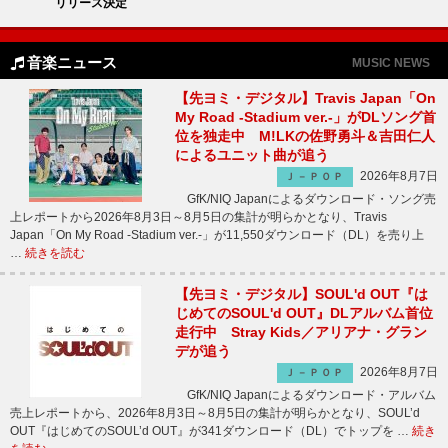
リリース決定
音楽ニュース
MUSIC NEWS
【先ヨミ・デジタル】Travis Japan「On
My Road -Stadium ver.-」がDLソング首
位を独走中 M!LKの佐野勇斗＆吉田仁人
によるユニット曲が追う
2026年8月7日
Ｊ－ＰＯＰ
GfK/NIQ Japanによるダウンロード・ソング売
上レポートから2026年8月3日～8月5日の集計が明らかとなり、Travis
Japan「On My Road -Stadium ver.-」が11,550ダウンロード（DL）を売り上
…
続きを読む
【先ヨミ・デジタル】SOUL'd OUT『は
じめてのSOUL'd OUT』DLアルバム首位
走行中 Stray Kids／アリアナ・グラン
デが追う
2026年8月7日
Ｊ－ＰＯＰ
GfK/NIQ Japanによるダウンロード・アルバム
売上レポートから、2026年8月3日～8月5日の集計が明らかとなり、SOUL’d
OUT『はじめてのSOUL’d OUT』が341ダウンロード（DL）でトップを …
続き