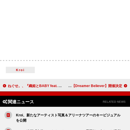
Kroi
ねぐせ。、『織姫とBABY feat. 汐れいら』7インチレコード&限定グッズセット発売決定
ラックライフ、全国ワンマンツアー【Dreamer Believer】開催決定
関連ニュース
RELATED NEWS
Kroi、新たなアーティスト写真＆アリーナツアーのキービジュアル
を公開