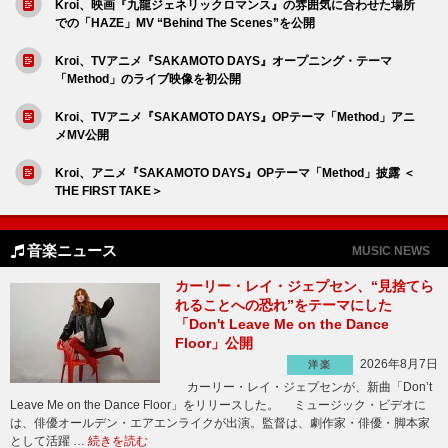
Kroi、映画『九龍ジェネリックロマンス』の雰囲気に合わせた場所
での「HAZE」MV “Behind The Scenes”を公開
Kroi、TVアニメ『SAKAMOTO DAYS』オープニング・テーマ
「Method」のライブ映像を初公開
Kroi、TVアニメ『SAKAMOTO DAYS』OPテーマ「Method」アニ
メMV公開
Kroi、アニメ『SAKAMOTO DAYS』OPテーマ「Method」披露 ＜
THE FIRST TAKE＞
音楽ニュース
MUSIC NEWS
カーリー・レイ・ジェプセン、“見捨てら
れることへの恐れ”をテーマにした
「Don't Leave Me on the Dance
Floor」公開
2026年8月7日
洋楽
カーリー・レイ・ジェプセンが、新曲「Don’t
Leave Me on the Dance Floor」をリリースした。 ミュージック・ビデオに
は、俳優オールデン・エアエンライクが出演。監督は、劇作家・俳優・脚本家
として活躍 …
続きを読む