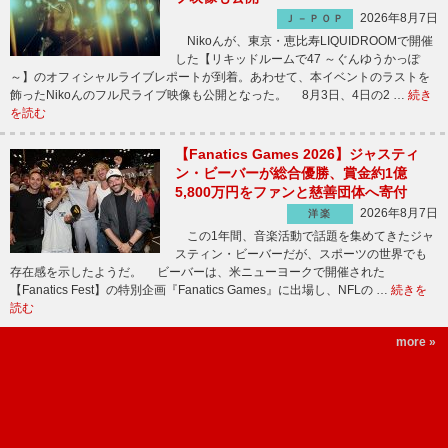
2026年8月7日
Ｊ－ＰＯＰ
Nikoんが、東京・恵比寿LIQUIDROOMで開催
した【リキッドルームで47 ～ぐんゆうかっぽ
～】のオフィシャルライブレポートが到着。あわせて、本イベントのラストを
飾ったNikoんのフル尺ライブ映像も公開となった。 8月3日、4日の2 …
続き
を読む
【Fanatics Games 2026】ジャスティ
ン・ビーバーが総合優勝、賞金約1億
5,800万円をファンと慈善団体へ寄付
2026年8月7日
洋楽
この1年間、音楽活動で話題を集めてきたジャ
スティン・ビーバーだが、スポーツの世界でも
存在感を示したようだ。 ビーバーは、米ニューヨークで開催された
【Fanatics Fest】の特別企画『Fanatics Games』に出場し、NFLの …
続きを
読む
more »