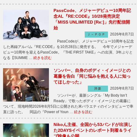
PassCode、メジャーデビュー10周年記
念AL『RE:CODE』10/28発売決定
「MISS UNLIMITED [Re:]」先行配信開
始
2026年8月7日
Ｊ－ＰＯＰ
PassCodeが、メジャーデビュー10周年を記念
した再録アルバム『RE:CODE』を10月28日に発売する。 今年でメジャーデ
ビュー10周年を迎えるPassCode。『THE FIRST TAKE』への出演、3年ぶりと
なる【SUMME …
続きを読む
ソンバー、自身のボディ・イメージとの
葛藤を告白「同じ悩みを抱える人に知っ
てほしかった」
2026年8月7日
洋楽
ソンバーが、最新シングル「My Body Isn’t
Ready」で歌ったボディ・イメージとの葛藤に
ついて、現地時間2026年8月5日に公開された米バラエティのインタビューで率
直に語った。 同誌の『Power of Youn …
続きを読む
Nikoん主催、全国から53バンドが出演し
た2DAYSイベントのレポート到着＆ライ
ブ映像も公開