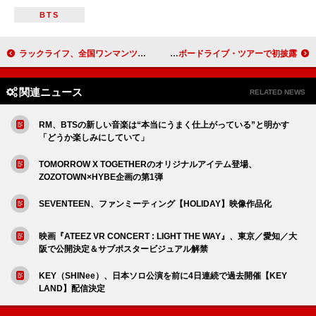
BTS
ラックライフ、全国ワンマンツアー【Dreamer Believer】開催決定
シェネル、新曲「そのままでいいよ」のリリースを発表 ビルボードライブ・ツアーで初披露
関連ニュース
RELATED NEWS
RM、BTSの新しい音楽は“本当にうまく仕上がっている”と明かす
「どうか楽しみにしていて」
TOMORROW X TOGETHERのオリジナルアイテム登場、
ZOZOTOWN×HYBE企画の第1弾
SEVENTEEN、ファンミーティング【HOLIDAY】映像作品化
映画『ATEEZ VR CONCERT : LIGHT THE WAY』、東京／愛知／大
阪で公開決定＆サブポスタービジュアル解禁
KEY（SHINee）、日本ソロ公演を前に4日連続で過去開催【KEY
LAND】配信決定