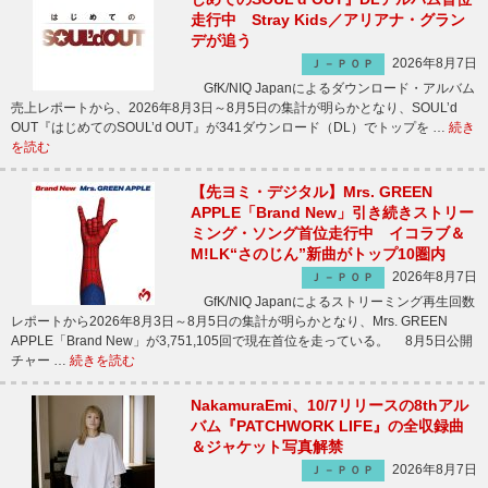
走行中 Stray Kids／アリアナ・グラン
デが追う
2026年8月7日
Ｊ－ＰＯＰ
GfK/NIQ Japanによるダウンロード・アルバム
売上レポートから、2026年8月3日～8月5日の集計が明らかとなり、SOUL’d
OUT『はじめてのSOUL’d OUT』が341ダウンロード（DL）でトップを …
続き
を読む
【先ヨミ・デジタル】Mrs. GREEN
APPLE「Brand New」引き続きストリー
ミング・ソング首位走行中 イコラブ＆
M!LK“さのじん”新曲がトップ10圏内
2026年8月7日
Ｊ－ＰＯＰ
GfK/NIQ Japanによるストリーミング再生回数
レポートから2026年8月3日～8月5日の集計が明らかとなり、Mrs. GREEN
APPLE「Brand New」が3,751,105回で現在首位を走っている。 8月5日公開
チャー …
続きを読む
NakamuraEmi、10/7リリースの8thアル
バム『PATCHWORK LIFE』の全収録曲
＆ジャケット写真解禁
2026年8月7日
Ｊ－ＰＯＰ