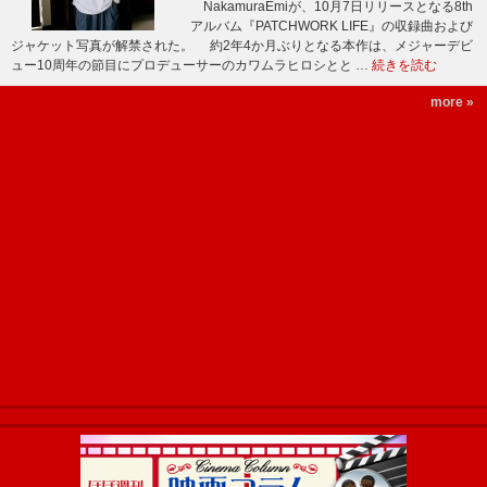
NakamuraEmiが、10月7日リリースとなる8th
アルバム『PATCHWORK LIFE』の収録曲および
ジャケット写真が解禁された。 約2年4か月ぶりとなる本作は、メジャーデビ
ュー10周年の節目にプロデューサーのカワムラヒロシとと …
続きを読む
more »