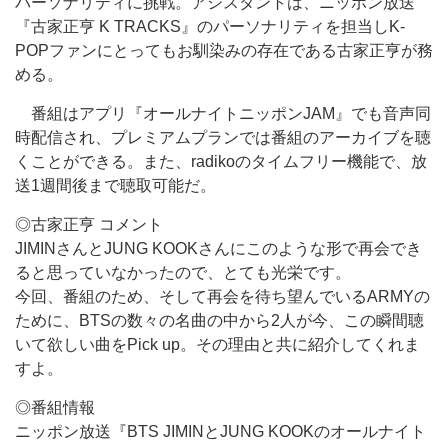
パーソナリティに挑戦。アシスタントは、ニッポン放送
『古家正亨 K TRACKS』のパーソナリティを担当しK-
POPファンにとってもお馴染みの存在である古家正亨が務
める。
番組はアプリ『オールナイトニッポンJAM』でも音声同
時配信され、プレミアムプランでは番組のアーカイブを聴
くことができる。また、radikoのタイムフリー機能で、放
送1週間後まで聴取可能だ。
◎古家正亨 コメント
JIMINさんとJUNG KOOKさんにこのような形で再会でき
ると思っていなかったので、とても光栄です。
今回、番組のため、そして再会を待ち望んでいるARMYの
ために、BTSの数々の名曲の中から2人が今、この瞬間聴
いて欲しい曲をPick up。その理由と共に紹介してくれま
すよ。
◎番組情報
ニッポン放送『BTS JIMINとJUNG KOOKのオールナイト