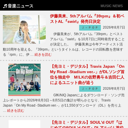
音楽ニュース
MUSIC NEWS
伊藤美来、5thアルバム『39rpm』＆初ベ
ストAL『swirl』発売日決定
2026年8月7日
Ｊ－ＰＯＰ
伊藤美来が、5thアルバム『39rpm』とベスト
アルバム『swirl』を10月7日に同時発売すること
が決定した。 伊藤美来は今年アーティスト活
動10周年を迎える。『39rpm』というタイトルは、レコードの回転数を意味す
る「rpm」に、伊 …
続きを読む
【先ヨミ・デジタル】Travis Japan「On
My Road -Stadium ver.-」がDLソング首
位を独走中 M!LKの佐野勇斗＆吉田仁人
によるユニット曲が追う
2026年8月7日
Ｊ－ＰＯＰ
GfK/NIQ Japanによるダウンロード・ソング売
上レポートから2026年8月3日～8月5日の集計が明らかとなり、Travis
Japan「On My Road -Stadium ver.-」が11,550ダウンロード（DL）を売り上
…
続きを読む
【先ヨミ・デジタル】SOUL'd OUT『は
じめてのSOUL'd OUT』DLアルバム首位