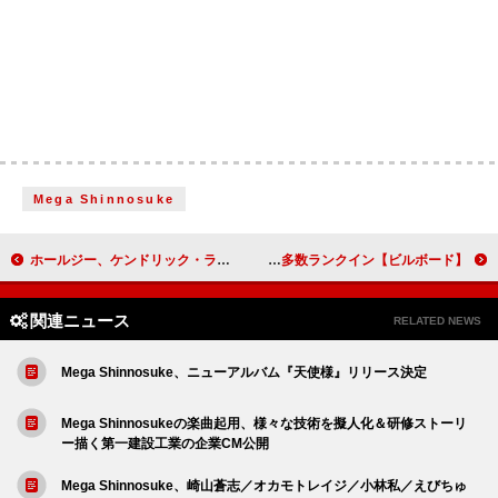
Mega Shinnosuke
ホールジー、ケンドリック・ラマー「Swimming Pools (Drank)」に乗せてフリースタイル披露「心を開いて聞いて、ケンドリック」
【ビルボード】尾田栄一郎『ONE PIECE』最新113巻が“Hot Manga”2連覇達成 初登場作品がトップ10圏内に多数ランクイン
関連ニュース
RELATED NEWS
Mega Shinnosuke、ニューアルバム『天使様』リリース決定
Mega Shinnosukeの楽曲起用、様々な技術を擬人化＆研修ストーリ
ー描く第一建設工業の企業CM公開
Mega Shinnosuke、崎山蒼志／オカモトレイジ／小林私／えびちゅ