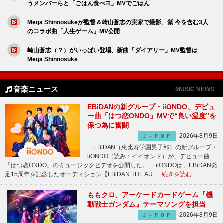
うメンバーらと「ごはん食べヨ」MVでごはん
Mega Shinnosukeが監督＆崎山蒼志の実家で撮影、紫 今を含む3人
のコラボ曲「人生ゲーム」MV公開
崎山蒼志（？）がいっぱい登場、新曲「ダイアリー」MV監督は
Mega Shinnosuke
音楽ニュース
MUSIC NEWS
EBiDANの新グループ・iiONDO、デビュ
ー曲「はつ恋ONDO」MVで“良い温度”を
保つ為に奮闘
2026年8月9日
Ｊ－ＰＯＰ
EBiDAN（恵比寿学園男子部）の新グループ・
iiONDO（読み：イイオンド）が、デビュー曲
「はつ恋ONDO」のミュージックビデオを公開した。 iiONDOは、EBiDAN発
足15周年を記念したオーディション【EBiDAN THE AU …
続きを読む
ももクロ、アーケードカードゲーム『機
動戦士ガンダム』テーマソングを担当
2026年8月9日
Ｊ－ＰＯＰ