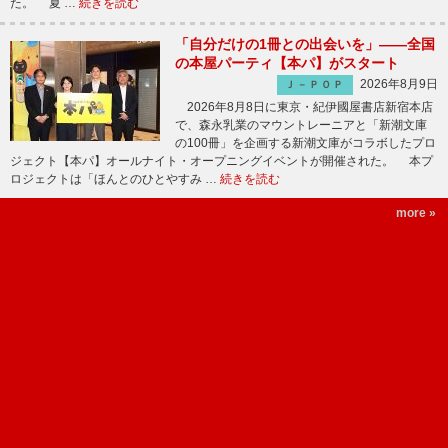
た。 夏 …
続きを読む
「自分だけの1冊との出会いを」――全国
の本屋パーティ【本パ】がスタート
2026年8月9日
Ｊ－ＰＯＰ
2026年8月8日に東京・紀伊國屋書店新宿本店
で、森永乳業のマウントレーニアと「新潮文庫
の100冊」を企画する新潮文庫がコラボしたプロ
ジェクト【本パ】オールナイト・オープニングイベントが開催された。 本プ
ロジェクトは「ほんとのひとやすみ …
続きを読む
more »