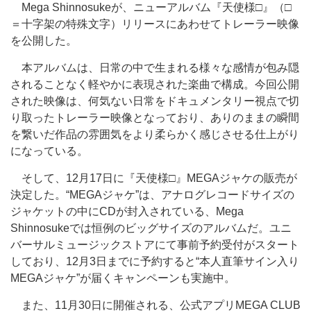
Mega Shinnosukeが、ニューアルバム『天使様□』（□
＝十字架の特殊文字）リリースにあわせてトレーラー映像
を公開した。
本アルバムは、日常の中で生まれる様々な感情が包み隠
されることなく軽やかに表現された楽曲で構成。今回公開
された映像は、何気ない日常をドキュメンタリー視点で切
り取ったトレーラー映像となっており、ありのままの瞬間
を繋いだ作品の雰囲気をより柔らかく感じさせる仕上がり
になっている。
そして、12月17日に『天使様□』MEGAジャケの販売が
決定した。“MEGAジャケ”は、アナログレコードサイズの
ジャケットの中にCDが封入されている、Mega
Shinnosukeでは恒例のビッグサイズのアルバムだ。ユニ
バーサルミュージックストアにて事前予約受付がスタート
しており、12月3日までに予約すると“本人直筆サイン入り
MEGAジャケ”が届くキャンペーンも実施中。
また、11月30日に開催される、公式アプリMEGA CLUB