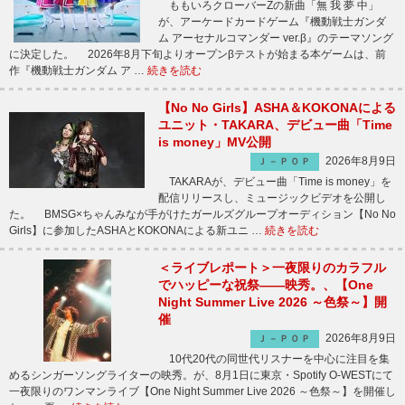
ももいろクローバーZの新曲「無 我 夢 中」
が、アーケードカードゲーム『機動戦士ガンダ
ム アーセナルコマンダー ver.β』のテーマソング
に決定した。 2026年8月下旬よりオープンβテストが始まる本ゲームは、前
作『機動戦士ガンダム ア …
続きを読む
【No No Girls】ASHA＆KOKONAによる
ユニット・TAKARA、デビュー曲「Time
is money」MV公開
2026年8月9日
Ｊ－ＰＯＰ
TAKARAが、デビュー曲「Time is money」を
配信リリースし、ミュージックビデオを公開し
た。 BMSG×ちゃんみなが手がけたガールズグループオーディション【No No
Girls】に参加したASHAとKOKONAによる新ユニ …
続きを読む
＜ライブレポート＞一夜限りのカラフル
でハッピーな祝祭――映秀。、【One
Night Summer Live 2026 ～色祭～】開
催
2026年8月9日
Ｊ－ＰＯＰ
10代20代の同世代リスナーを中心に注目を集
めるシンガーソングライターの映秀。が、8月1日に東京・Spotify O-WESTにて
一夜限りのワンマンライブ【One Night Summer Live 2026 ～色祭～】を開催し