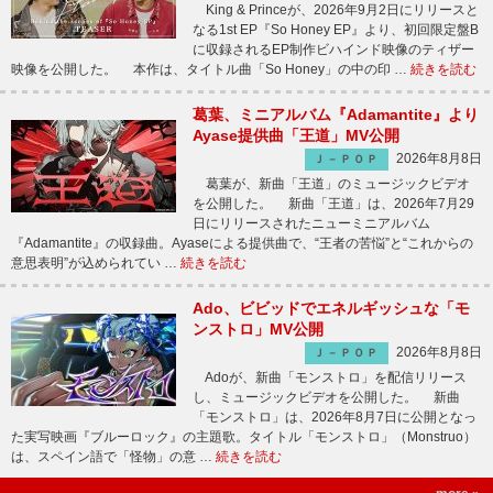
King & Princeが、2026年9月2日にリリースと
なる1st EP『So Honey EP』より、初回限定盤B
に収録されるEP制作ビハインド映像のティザー
映像を公開した。 本作は、タイトル曲「So Honey」の中の印 …
続きを読む
葛葉、ミニアルバム『Adamantite』より
Ayase提供曲「王道」MV公開
2026年8月8日
Ｊ－ＰＯＰ
葛葉が、新曲「王道」のミュージックビデオ
を公開した。 新曲「王道」は、2026年7月29
日にリリースされたニューミニアルバム
『Adamantite』の収録曲。Ayaseによる提供曲で、“王者の苦悩”と“これからの
意思表明”が込められてい …
続きを読む
Ado、ビビッドでエネルギッシュな「モ
ンストロ」MV公開
2026年8月8日
Ｊ－ＰＯＰ
Adoが、新曲「モンストロ」を配信リリース
し、ミュージックビデオを公開した。 新曲
「モンストロ」は、2026年8月7日に公開となっ
た実写映画『ブルーロック』の主題歌。タイトル「モンストロ」（Monstruo）
は、スペイン語で「怪物」の意 …
続きを読む