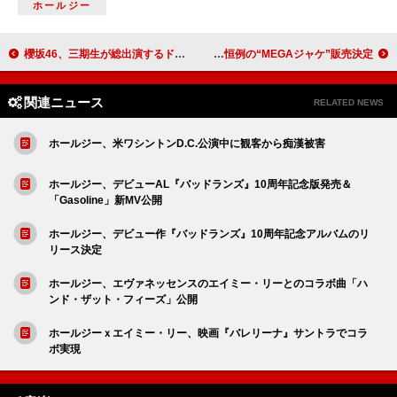
ホールジー
櫻坂46、三期生が総出演するドラマ『路地裏ホテル』初の映像と場面写真が解禁
Mega Shinnosuke、ニューAL『天使様』トレーラー映像公開＆恒例の“MEGAジャケ”販売決定
関連ニュース
RELATED NEWS
ホールジー、米ワシントンD.C.公演中に観客から痴漢被害
ホールジー、デビューAL『バッドランズ』10周年記念版発売＆
「Gasoline」新MV公開
ホールジー、デビュー作『バッドランズ』10周年記念アルバムのリ
リース決定
ホールジー、エヴァネッセンスのエイミー・リーとのコラボ曲「ハ
ンド・ザット・フィーズ」公開
ホールジーｘエイミー・リー、映画『バレリーナ』サントラでコラ
ボ実現