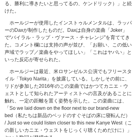
る、勝利に導きたいと思ってるの、ケンドリック）」と続
けた。
ホールジーが使用したインストゥルメンタルは、ラッパ
ーのDaxが制作したものだ。Daxは自身の楽曲「Joker」
で“バイラル・ラップ・ヴァース・チャレンジ”を育ててき
た。コメント欄には支持の声が並び、「お願い、この低い
声域でラップ／楽曲をやってほしい」「これはヤバい」と
いった反応が寄せられた。
ホールジーは最近、米ロサンゼルス公演でもフリースタ
イル「Tokyo Narita」を披露している。しかしその前に、
リドが参加した2016年のこの楽曲ではかつてカニエ・ウ
ェストとして知られたアーティストへの言及があることに
触れ、一定の距離を置く姿勢を示した。この楽曲には、
「So we laid down on the floor next to our brand-new
bed（私たちは新品のベッドのすぐそばの床に寝転んだ）
/ Just so we could listen closer to this new Kanye West（こ
の新しいカニエ・ウェストをじっくり聴くためだけに）」