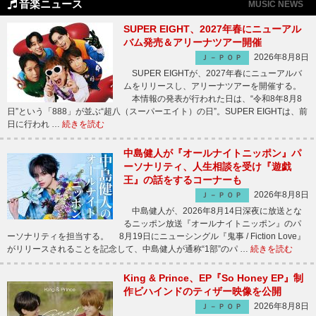
音楽ニュース
MUSIC NEWS
SUPER EIGHT、2027年春にニューアル
バム発売＆アリーナツアー開催
2026年8月8日
Ｊ－ＰＯＰ
SUPER EIGHTが、2027年春にニューアルバ
ムをリリースし、アリーナツアーを開催する。
本情報の発表が行われた日は、“令和8年8月8
日”という「888」が並ぶ“超八（スーパーエイト）の日”。SUPER EIGHTは、前
日に行われ …
続きを読む
中島健人が『オールナイトニッポン』パ
ーソナリティ、人生相談を受け『遊戯
王』の話をするコーナーも
2026年8月8日
Ｊ－ＰＯＰ
中島健人が、2026年8月14日深夜に放送とな
るニッポン放送『オールナイトニッポン』のパ
ーソナリティを担当する。 8月19日にニューシングル『鬼事 / Fiction Love』
がリリースされることを記念して、中島健人が通称“1部”のパ …
続きを読む
King & Prince、EP『So Honey EP』制
作ビハインドのティザー映像を公開
2026年8月8日
Ｊ－ＰＯＰ