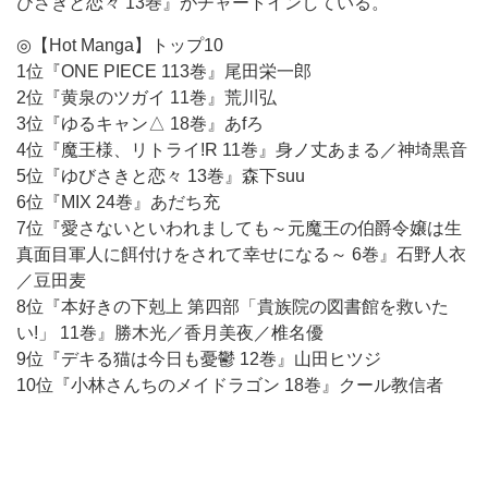
びさきと恋々 13巻』がチャートインしている。
◎【Hot Manga】トップ10
1位『ONE PIECE 113巻』尾田栄一郎
2位『黄泉のツガイ 11巻』荒川弘
3位『ゆるキャン△ 18巻』あfろ
4位『魔王様、リトライ!R 11巻』身ノ丈あまる／神埼黒音
5位『ゆびさきと恋々 13巻』森下suu
6位『MIX 24巻』あだち充
7位『愛さないといわれましても～元魔王の伯爵令嬢は生
真面目軍人に餌付けをされて幸せになる～ 6巻』石野人衣
／豆田麦
8位『本好きの下剋上 第四部「貴族院の図書館を救いた
い!」 11巻』勝木光／香月美夜／椎名優
9位『デキる猫は今日も憂鬱 12巻』山田ヒツジ
10位『小林さんちのメイドラゴン 18巻』クール教信者