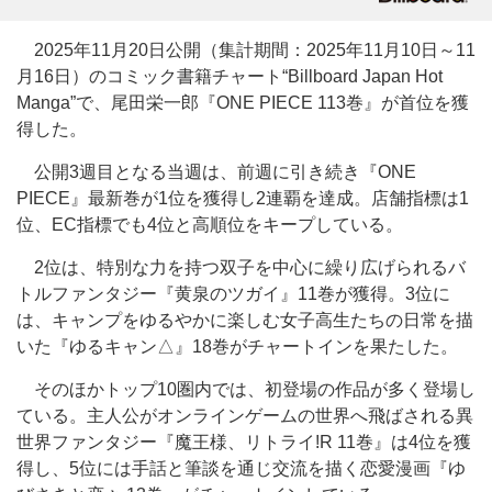
2025年11月20日公開（集計期間：2025年11月10日～11
月16日）のコミック書籍チャート“Billboard Japan Hot
Manga”で、尾田栄一郎『ONE PIECE 113巻』が首位を獲
得した。
公開3週目となる当週は、前週に引き続き『ONE
PIECE』最新巻が1位を獲得し2連覇を達成。店舗指標は1
位、EC指標でも4位と高順位をキープしている。
2位は、特別な力を持つ双子を中心に繰り広げられるバ
トルファンタジー『黄泉のツガイ』11巻が獲得。3位に
は、キャンプをゆるやかに楽しむ女子高生たちの日常を描
いた『ゆるキャン△』18巻がチャートインを果たした。
そのほかトップ10圏内では、初登場の作品が多く登場し
ている。主人公がオンラインゲームの世界へ飛ばされる異
世界ファンタジー『魔王様、リトライ!R 11巻』は4位を獲
得し、5位には手話と筆談を通じ交流を描く恋愛漫画『ゆ