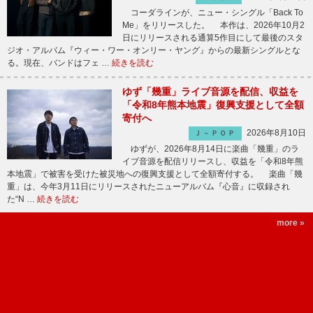
コーダラインが、ニュー・シングル「Back To
Me」をリリースした。 本作は、2026年10月2
日にリリースされる通算5作目にして最後のスタ
ジオ・アルバム『ウィー・ワー・オンリー・ヤング』からの最新シングルとな
る。現在、バンドはフェ …
続きを読む
ゆず「幾重」ライブ音源を配信、収益を
「令和8年熊本地震」復興支援として全額
寄付へ
2026年8月10日
Ｊ－ＰＯＰ
ゆずが、2026年8月14日に楽曲「幾重」のラ
イブ音源を配信リリースし、収益を「令和8年熊
本地震」で被害を受けた被災地への復興支援として全額寄付する。 楽曲「幾
重」は、今年3月11日にリリースされたニューアルバム『心音』に収録され
た“N …
続きを読む
more »