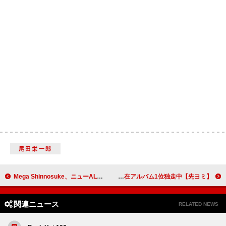
尾田栄一郎
Mega Shinnosuke、ニューAL『天使様』トレーラー映像公開＆恒例の“MEGAジャケ”販売決定
【先ヨミ】NiziU『New Emotion』19.2万枚で現在アルバム1位独走中
関連ニュース
RELATED NEWS