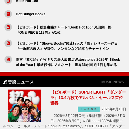
Book Hot 100
Hot Bungei Books
【ビルボード】総合書籍チャート“Book Hot 100” 尾田栄一郎
『ONE PIECE 113巻』が1位
【ビルボード】“Showa Books”綾辻行人の「館」シリーズ一作目
『十角館の殺人』が首位、ノンタンなど絵本もチャートイン
雨穴『変な絵』がイギリス最大級書店Waterstones 2025年【Book
of the Year】最終候補にノミネート 世界36か国で注目を集める
音楽ニュース
MUSIC NEWS
【ビルボード】SUPER EIGHT『ダンダー
ラ』13.4万枚でアルバム・セールス首位
獲得
2026年8月10日
Ｊ－ＰＯＰ
2026年8月12日公開（集計期間：2026年8月3
日～2026年8月9日）のBillboard JAPAN週間ア
ルバム・セールス・チャート“Top Albums Sales”で、SUPER EIGHT『ダンダー