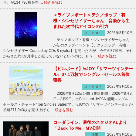
ラ』が134,796枚を売 …
続きを読む
＜ライブレポート＞テクノポップ・有
機・シンセサイザーちゃん 音楽から生
まれた次世代アイコンの引力
2026年8月10日
Ｊ－ＰＯＰ
テクノポップ・有機・シンセサイザーちゃん
が初のクラブイベント【テクノポップ・有機・
シンセサイザー Curated by CDs & nyalra】を開いたのが、今年の3月6日。それ
からまだ約3か月半しか経っていないというのに、もう …
続きを読む
【ビルボード】≒JOY『サマーツインテー
ル』37.1万枚でシングル・セールス首位
獲得
2026年8月10日
Ｊ－ＰＯＰ
2026年8月12日公開（集計期間：2026年8月3
日～8月9日）のBillboard JAPAN週間シングル・
セールス・チャート“Top Singles Sales”で、≒JOYの『サマーツインテール』が
初週371,043枚を売り上げて …
続きを読む
コーダライン、最後のスタジオALより
「Back To Me」MV公開
2026年8月10日
洋楽