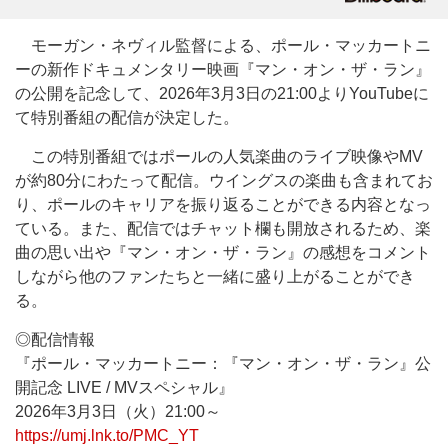
モーガン・ネヴィル監督による、ポール・マッカートニ
ーの新作ドキュメンタリー映画『マン・オン・ザ・ラン』
の公開を記念して、2026年3月3日の21:00よりYouTubeに
て特別番組の配信が決定した。
この特別番組ではポールの人気楽曲のライブ映像やMV
が約80分にわたって配信。ウイングスの楽曲も含まれてお
り、ポールのキャリアを振り返ることができる内容となっ
ている。また、配信ではチャット欄も開放されるため、楽
曲の思い出や『マン・オン・ザ・ラン』の感想をコメント
しながら他のファンたちと一緒に盛り上がることができ
る。
◎配信情報
『ポール・マッカートニー：『マン・オン・ザ・ラン』公
開記念 LIVE / MVスペシャル』
2026年3月3日（火）21:00～
https://umj.lnk.to/PMC_YT