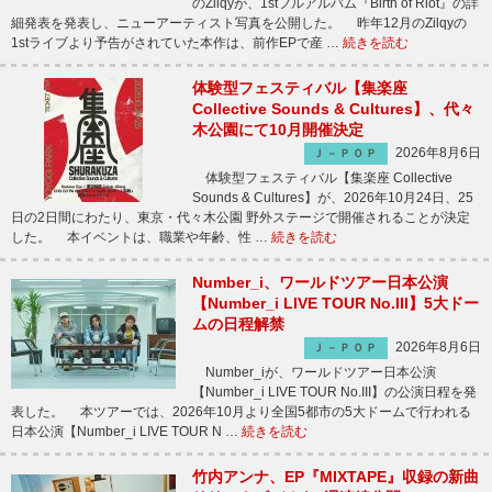
のZilqyが、1stフルアルバム『Birth of Riot』の詳
細発表を発表し、ニューアーティスト写真を公開した。 昨年12月のZilqyの
1stライブより予告がされていた本作は、前作EPで産 …
続きを読む
体験型フェスティバル【集楽座
Collective Sounds & Cultures】、代々
木公園にて10月開催決定
2026年8月6日
Ｊ－ＰＯＰ
体験型フェスティバル【集楽座 Collective
Sounds & Cultures】が、2026年10月24日、25
日の2日間にわたり、東京・代々木公園 野外ステージで開催されることが決定
した。 本イベントは、職業や年齢、性 …
続きを読む
Number_i、ワールドツアー日本公演
【Number_i LIVE TOUR No.III】5大ドー
ムの日程解禁
2026年8月6日
Ｊ－ＰＯＰ
Number_iが、ワールドツアー日本公演
【Number_i LIVE TOUR No.III】の公演日程を発
表した。 本ツアーでは、2026年10月より全国5都市の5大ドームで行われる
日本公演【Number_i LIVE TOUR N …
続きを読む
竹内アンナ、EP『MIXTAPE』収録の新曲