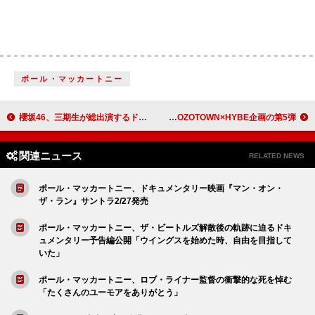
ポール・マッカートニー
櫻坂46、三期生が総出演するドラマ『路地裏ホテル』の主題歌は「夏の近道」
ENHYPENのオリジナルアイテム登場、ZOZOTOWN×HYBE企画の第5弾
関連ニュース
RELATED NEWS
ポール・マッカートニー、ドキュメンタリー映画『マン・オン・
ザ・ラン』サントラ2/27発売
ポール・マッカートニー、ザ・ビートルズ解散後の軌跡に迫るドキ
ュメンタリー予告編公開「ウイングスを始めた時、自由を目指して
いた」
ポール・マッカートニー、ロブ・ライナー監督の衝撃的な死を悼む
「たくさんのユーモアをありがとう」