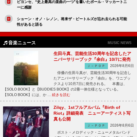
ビヨンセ、“史上最高の楽曲の一つ”を書いたポール・マッカートニ
ーに感謝
ショーン・オノ・レノン、将来ザ・ビートルズが忘れ去られる可能
性があると語る
音楽ニュース
MUSIC NEWS
生田斗真、芸能生活30周年を記念したア
ニバーサリーブック『余白』10/7に発売
2026年8月6日
Ｊ－ＰＯＰ
俳優の生田斗真が、芸能生活30周年を記念し
たアニバーサリーブック『余白』を、ワニブッ
クスより10月7日に発売される。 本書は、
【SOLO BOOK】と【BUDDIES BOOK】の2冊一体仕様となっている。
【SOLO BOOK】には、か …
続きを読む
Zilqy、1stフルアルバム『Birth of
Riot』詳細発表 ニューアーティスト写
真も公開
2026年8月6日
Ｊ－ＰＯＰ
ポスト・メロディック・ニューメタルバンド