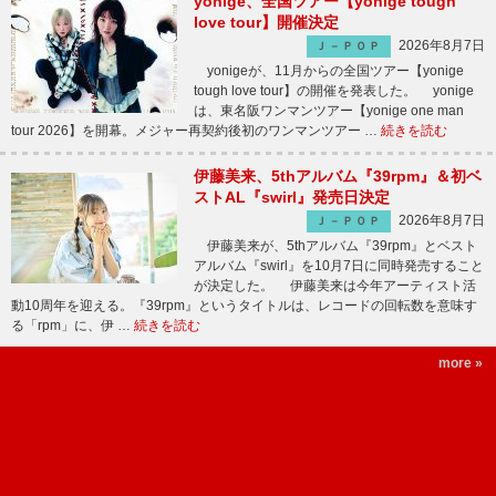
yonige、全国ツアー【yonige tough
love tour】開催決定
2026年8月7日
Ｊ－ＰＯＰ
yonigeが、11月からの全国ツアー【yonige
tough love tour】の開催を発表した。 yonige
は、東名阪ワンマンツアー【yonige one man
tour 2026】を開幕。メジャー再契約後初のワンマンツアー …
続きを読む
伊藤美来、5thアルバム『39rpm』＆初ベ
ストAL『swirl』発売日決定
2026年8月7日
Ｊ－ＰＯＰ
伊藤美来が、5thアルバム『39rpm』とベスト
アルバム『swirl』を10月7日に同時発売すること
が決定した。 伊藤美来は今年アーティスト活
動10周年を迎える。『39rpm』というタイトルは、レコードの回転数を意味す
る「rpm」に、伊 …
続きを読む
more »