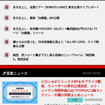
氷川きよし、全国ツアー【KIINA’S LAND】東京公演ライブレポート
氷川きよし、新曲「白睡蓮」MV公開
氷川きよし、松本隆×TAKURO（GLAY）×亀田誠治が手がけるバラ
ード「白睡蓮」リリース
郷ひろみが涙ぐむ、日本武道館公演より「ALL MY LOVE」ライブ映
像を公開
純烈、所ジョージ書き下ろし曲も収録のニューアルバム『純烈魂
2』発売決定
音楽ニュース
MUSIC NEWS
ビヨンセがリミックスEPをサプライズ配
信、ウィーザーの来日公演決定、エド・
シーラン作詞作曲のみでTOP10に2曲ラン
クイン：今週の洋楽まとめニュース
2026年8月8日
洋楽