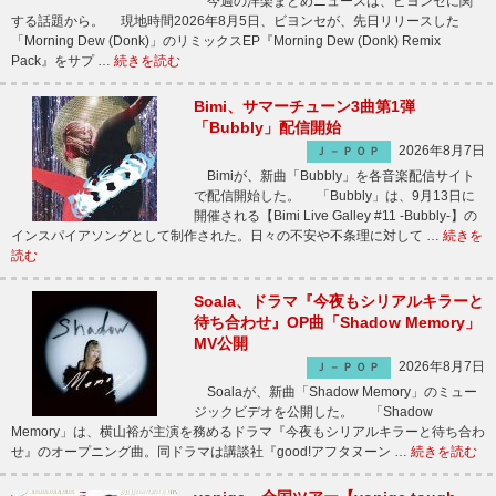
今週の洋楽まとめニュースは、ビヨンセに関
する話題から。 現地時間2026年8月5日、ビヨンセが、先日リリースした
「Morning Dew (Donk)」のリミックスEP『Morning Dew (Donk) Remix
Pack』をサプ …
続きを読む
Bimi、サマーチューン3曲第1弾
「Bubbly」配信開始
2026年8月7日
Ｊ－ＰＯＰ
Bimiが、新曲「Bubbly」を各音楽配信サイト
で配信開始した。 「Bubbly」は、9月13日に
開催される【Bimi Live Galley #11 -Bubbly-】の
インスパイアソングとして制作された。日々の不安や不条理に対して …
続きを
読む
Soala、ドラマ『今夜もシリアルキラーと
待ち合わせ』OP曲「Shadow Memory」
MV公開
2026年8月7日
Ｊ－ＰＯＰ
Soalaが、新曲「Shadow Memory」のミュー
ジックビデオを公開した。 「Shadow
Memory」は、横山裕が主演を務めるドラマ『今夜もシリアルキラーと待ち合わ
せ』のオープニング曲。同ドラマは講談社『good!アフタヌーン …
続きを読む