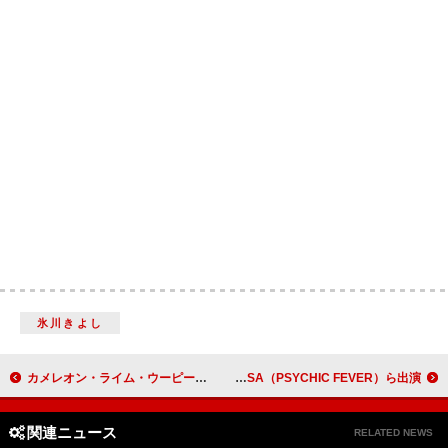
氷川きよし
カメレオン・ライム・ウーピーパイ、イギリスで撮影された「So-so Life」MV公開
Crystal Kayの誕生日パーティー、EXILE SHOKICHI／SWAY／JIMMY＆WEESA（PSYCHIC FEVER）ら出演
関連ニュース
RELATED NEWS