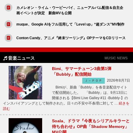
カメレオン・ライム・ウーピーパイ、ニューアルバム配信＆自主企
画イベントが決定 新曲MVも公開
muque、Google AIをフル活用して「Level up」“超ダンス”MV制作
Conton Candy、アニメ『終末ツーリング』OPテーマをCDリリース
音楽ニュース
MUSIC NEWS
Bimi、サマーチューン3曲第1弾
「Bubbly」配信開始
2026年8月7日
Ｊ－ＰＯＰ
Bimiが、新曲「Bubbly」を各音楽配信サイト
で配信開始した。 「Bubbly」は、9月13日に
開催される【Bimi Live Galley #11 -Bubbly-】の
インスパイアソングとして制作された。日々の不安や不条理に対して …
続きを
読む
Soala、ドラマ『今夜もシリアルキラーと
待ち合わせ』OP曲「Shadow Memory」
MV公開