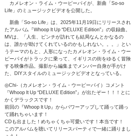
カメレオン・ライム・ウーピーパイが、新曲「So-so
Life」のミュージックビデオを公開した。
新曲「So-so Life」は、2025年11月19日にリリースされ
たアルバム『Whoop It Up “DELUXE Edition”』の収録曲。
MVは、「人生、ピンチが訪れても結局なんとかなるの
は、誰かが助けてくれているのかもしれない。。。」とい
うテーマのもと、人形になったカメレオン・ライム・ウー
ピーパイがトラックに乗って、イギリスの街をゆるく冒険
する映像作品。撮影から編集までメンバー自身が手がけ
た、DIYスタイルのミュージックビデオとなっている。
◎Chi-（カメレオン・ライム・ウーピーパイ）コメント
『Whoop It Up “DELUXE Edition”』が出たぞー！！！とに
かくデラックスです！
前回の『Whoop It Up』からパワーアップして踊って踊っ
て踊れちゃいます！
CDも出ました！めちゃくちゃ可愛いです！本当です！
このアルバムを聴いてリリースパーティで一緒に踊りまし