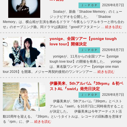
2026年8月7日
Ｊ－ＰＯＰ
Soalaが、新曲「Shadow Memory」のミュー
ジックビデオを公開した。 「Shadow
Memory」は、横山裕が主演を務めるドラマ『今夜もシリアルキラーと待ち合わ
せ』のオープニング曲。同ドラマは講談社『good!アフタヌーン …
続きを読む
yonige、全国ツアー【yonige tough
love tour】開催決定
2026年8月7日
Ｊ－ＰＯＰ
yonigeが、11月からの全国ツアー【yonige
tough love tour】の開催を発表した。 yonige
は、東名阪ワンマンツアー【yonige one man
tour 2026】を開幕。メジャー再契約後初のワンマンツアー …
続きを読む
伊藤美来、5thアルバム『39rpm』＆初ベ
ストAL『swirl』発売日決定
2026年8月7日
Ｊ－ＰＯＰ
伊藤美来が、5thアルバム『39rpm』とベスト
アルバム『swirl』を10月7日に同時発売すること
が決定した。 伊藤美来は今年アーティスト活
動10周年を迎える。『39rpm』というタイトルは、レコードの回転数を意味す
る「rpm」に、伊 …
続きを読む