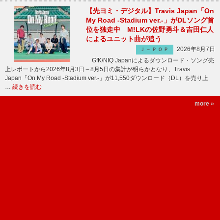
【先ヨミ・デジタル】Travis Japan「On
My Road -Stadium ver.-」がDLソング首
位を独走中 M!LKの佐野勇斗＆吉田仁人
によるユニット曲が追う
2026年8月7日
Ｊ－ＰＯＰ
GfK/NIQ Japanによるダウンロード・ソング売
上レポートから2026年8月3日～8月5日の集計が明らかとなり、Travis
Japan「On My Road -Stadium ver.-」が11,550ダウンロード（DL）を売り上
…
続きを読む
more »