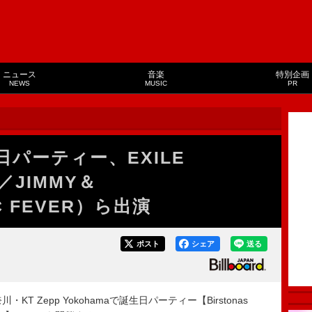
ニュース
音楽
特別企画
NEWS
MUSIC
PR
誕生日パーティー、EXILE
Y／JIMMY＆
C FEVER）ら出演
ポスト
シェア
送る
川・KT Zepp Yokohamaで誕生日パーティー【Birstonas