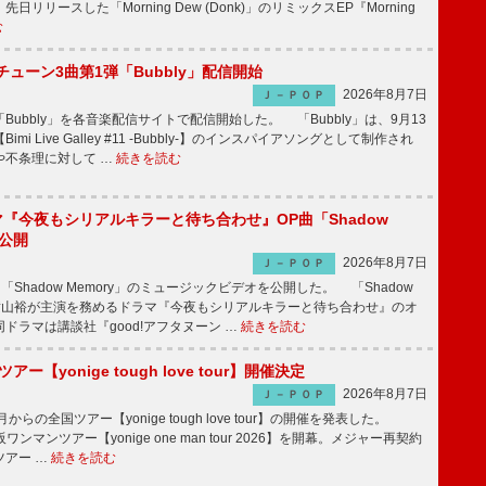
日リリースした「Morning Dew (Donk)」のリミックスEP『Morning
む
ーチューン3曲第1弾「Bubbly」配信開始
2026年8月7日
Ｊ－ＰＯＰ
Bubbly」を各音楽配信サイトで配信開始した。 「Bubbly」は、9月13
mi Live Galley #11 -Bubbly-】のインスパイアソングとして制作され
や不条理に対して …
続きを読む
ラマ『今夜もシリアルキラーと待ち合わせ』OP曲「Shadow
V公開
2026年8月7日
Ｊ－ＰＯＰ
「Shadow Memory」のミュージックビデオを公開した。 「Shadow
、横山裕が主演を務めるドラマ『今夜もシリアルキラーと待ち合わせ』のオ
ドラマは講談社『good!アフタヌーン …
続きを読む
ツアー【yonige tough love tour】開催決定
2026年8月7日
Ｊ－ＰＯＰ
月からの全国ツアー【yonige tough love tour】の開催を発表した。
阪ワンマンツアー【yonige one man tour 2026】を開幕。メジャー再契約
ツアー …
続きを読む