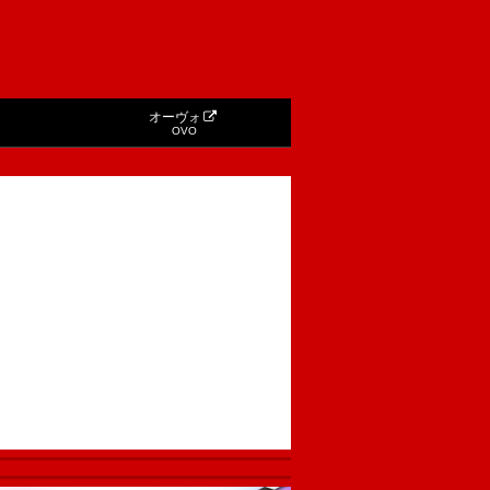
オーヴォ
OVO