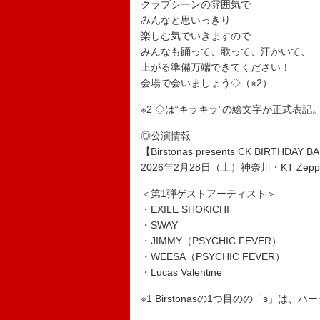
クラブシーンの雰囲気で
みんなと思いっきり
楽しむ気でいきますので
みんなも踊って、歌って、汗かいて、
上がる準備万端できてください！
会場で会いましょう◇（※2）
※2 ◇は“キラキラ”の絵文字が正式表記
◎公演情報
【Birstonas presents CK BIRTHDAY B
2026年2月28日（土）神奈川・KT Zepp 
＜第1弾ゲストアーティスト＞
・EXILE SHOKICHI
・SWAY
・JIMMY（PSYCHIC FEVER）
・WEESA（PSYCHIC FEVER）
・Lucas Valentine
※1 Birstonasの1つ目のの「s」