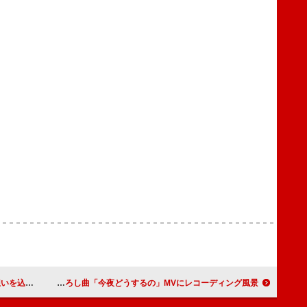
T」MV公開
純烈、南こうせつ書き下ろし曲「今夜どうするの」MVにレコーディング風景