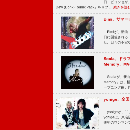
日、ビヨンセが、先
Dew (Donk) Remix Pack』をサプ …
続きを読
Bimi、サマ
Bimiが、新曲「
日に開催される【Bi
た。日々の不安
Soala、ド
Memory」M
Soalaが、新曲
Memory」は
ープニング曲。同
yonige、全国
yonigeが、11
yonigeは、東名
後初のワンマン