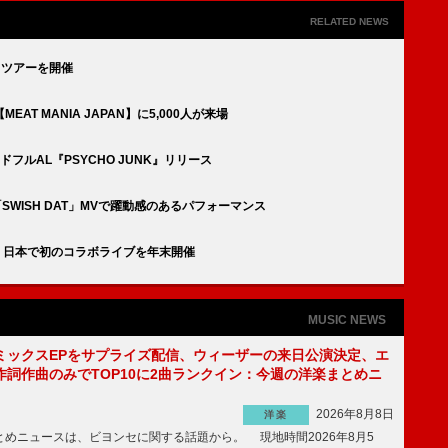
RELATED NEWS
ブ・ツアーを開催
【MEAT MANIA JAPAN】に5,000人が来場
らサードフルAL『PSYCHO JUNK』リリース
P”の「SWISH DAT」MVで躍動感のあるパフォーマンス
FEVER、日本で初のコラボライブを年末開催
MUSIC NEWS
ミックスEPをサプライズ配信、ウィーザーの来日公演決定、エ
作詞作曲のみでTOP10に2曲ランクイン：今週の洋楽まとめニ
2026年8月8日
洋楽
めニュースは、ビヨンセに関する話題から。 現地時間2026年8月5