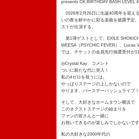
presents CK BIRTHDAY BASH LE
2026年2月26日に生誕40周年を迎える
いの夜を鮮やかに彩る楽曲を披露予定
ストが出演する。
第1弾ゲストとして、EXILE SHOKICHI
WEESA（PSYCHIC FEVER）、Lucas Va
では、チケットの会員先行抽選受付が11
◎Crystal Kay コメント
ついに新たな代に突入！
私の4ゼロを祝うには、
やっぱりステージの上しかないので
やります、バースデーバッシュライブ
そして、大好きなホームタウン横浜で
このネクストステージの始まりを
ファンの皆さんと一緒に
お祝いできるのが楽しみでしかないで
私の大好きな2000年代の