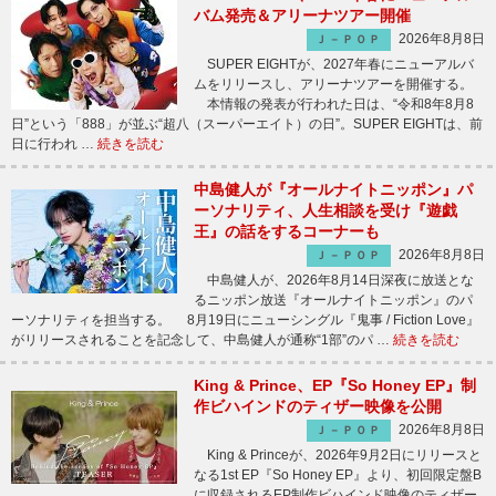
バム発売＆アリーナツアー開催
2026年8月8日
Ｊ－ＰＯＰ
SUPER EIGHTが、2027年春にニューアルバ
ムをリリースし、アリーナツアーを開催する。
本情報の発表が行われた日は、“令和8年8月8
日”という「888」が並ぶ“超八（スーパーエイト）の日”。SUPER EIGHTは、前
日に行われ …
続きを読む
中島健人が『オールナイトニッポン』パ
ーソナリティ、人生相談を受け『遊戯
王』の話をするコーナーも
2026年8月8日
Ｊ－ＰＯＰ
中島健人が、2026年8月14日深夜に放送とな
るニッポン放送『オールナイトニッポン』のパ
ーソナリティを担当する。 8月19日にニューシングル『鬼事 / Fiction Love』
がリリースされることを記念して、中島健人が通称“1部”のパ …
続きを読む
King & Prince、EP『So Honey EP』制
作ビハインドのティザー映像を公開
2026年8月8日
Ｊ－ＰＯＰ
King & Princeが、2026年9月2日にリリースと
なる1st EP『So Honey EP』より、初回限定盤B
に収録されるEP制作ビハインド映像のティザー