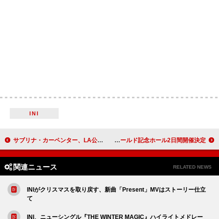
INI
サブリナ・カーペンター、LA公演でダコタ＆エル・ファニング姉妹を美しすぎる罪で“逮捕”
KAWAII LAB.発足4周年記念イベント、Kアリーナ横浜5日間＆神戸ワールド記念ホール2日間開催決定
関連ニュース
RELATED NEWS
INIがクリスマスを取り戻す、新曲「Present」MVはストーリー仕立
て
INI、ニューシングル『THE WINTER MAGIC』ハイライトメドレー