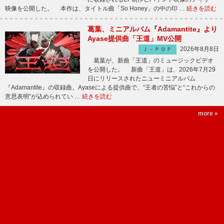
映像を公開した。 本作は、タイトル曲「So Honey」の中の印 …
続きを読む
葛葉、ミニアルバム『Adamantite』より
Ayase提供曲「王道」MV公開
2026年8月8日
Ｊ－ＰＯＰ
葛葉が、新曲「王道」のミュージックビデオ
を公開した。 新曲「王道」は、2026年7月29
日にリリースされたニューミニアルバム
『Adamantite』の収録曲。Ayaseによる提供曲で、“王者の苦悩”と“これからの
意思表明”が込められてい …
続きを読む
more »