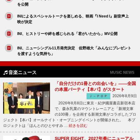
を公開
INIによるスペシャルトークを楽しめる、映画『I Need I』副音声上
映が決定
INI、ヒストリーや絆を感じられる「君がいたから」MV公開
INI、ニューシングル11月発売決定 佐野雄大「みんなにプレゼント
を渡すような気持ち」
音楽ニュース
MUSIC NEWS
「自分だけの1冊との出会いを」――全国
の本屋パーティ【本パ】がスタート
2026年8月9日
Ｊ－ＰＯＰ
2026年8月8日に東京・紀伊國屋書店新宿本店
で、森永乳業のマウントレーニアと「新潮文庫
の100冊」を企画する新潮文庫がコラボしたプロ
ジェクト【本パ】オールナイト・オープニングイベントが開催された。 本プ
ロジェクトは「ほんとのひとやすみ …
続きを読む
SUPER EIGHT、2027年春にニューアル