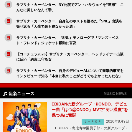
サブリナ・カーペンター、NY公演でアン・ハサウェイを“逮捕”「こ
んなに美しいなんて罪」
サブリナ・カーペンター、自身初のホストも務めた『SNL』出演を
振り返る「人生で最も寝なかった週」
サブリナ・カーペンター、『SNL』モノローグで『マンズ・ベス
ト・フレンド』ジャケット騒動に言及
【コーチェラ2026】サブリナ・カーペンター、ヘッドライナー出演
に反応「約束は守る女」
サブリナ・カーペンター、自身のデビューALについて衝撃的事実を
インタビューで知る「本当に私のことがどうでもよかったんだな」
音楽ニュース
MUSIC NEWS
EBiDANの新グループ・iiONDO、デビュ
ー曲「はつ恋ONDO」MVで“良い温度”を
保つ為に奮闘
2026年8月9日
Ｊ－ＰＯＰ
EBiDAN（恵比寿学園男子部）の新グループ・