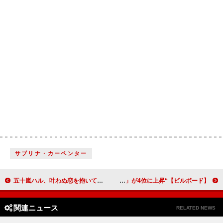
サブリナ・カーペンター
五十嵐ハル、叶わぬ恋を抱いて歌う冬のラブソング「結晶」配信＆リリックビデオ公開
【ビルボード】“ニコニコ VOCALOID SONGS TOP20”、DECO*27が「カイコ」で自身9曲目の首位獲得 TAK「PPPP」が4位に上昇
関連ニュース
RELATED NEWS