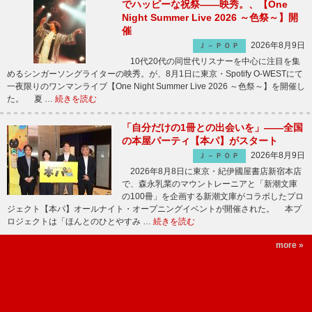
でハッピーな祝祭――映秀。、【One
Night Summer Live 2026 ～色祭～】開
催
2026年8月9日
Ｊ－ＰＯＰ
10代20代の同世代リスナーを中心に注目を集
めるシンガーソングライターの映秀。が、8月1日に東京・Spotify O-WESTにて
一夜限りのワンマンライブ【One Night Summer Live 2026 ～色祭～】を開催し
た。 夏 …
続きを読む
「自分だけの1冊との出会いを」――全国
の本屋パーティ【本パ】がスタート
2026年8月9日
Ｊ－ＰＯＰ
2026年8月8日に東京・紀伊國屋書店新宿本店
で、森永乳業のマウントレーニアと「新潮文庫
の100冊」を企画する新潮文庫がコラボしたプロ
ジェクト【本パ】オールナイト・オープニングイベントが開催された。 本プ
ロジェクトは「ほんとのひとやすみ …
続きを読む
more »