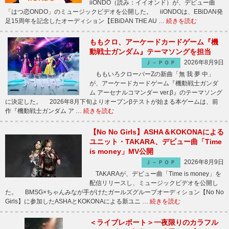
iiONDO（読み：イイオンド）が、デビュー曲
「はつ恋ONDO」のミュージックビデオを公開した。 iiONDOは、EBiDAN発
足15周年を記念したオーディション【EBiDAN THE AU …
続きを読む
ももクロ、アーケードカードゲーム『機
動戦士ガンダム』テーマソングを担当
2026年8月9日
Ｊ－ＰＯＰ
ももいろクローバーZの新曲「無 我 夢 中」
が、アーケードカードゲーム『機動戦士ガンダ
ム アーセナルコマンダー ver.β』のテーマソング
に決定した。 2026年8月下旬よりオープンβテストが始まる本ゲームは、前
作『機動戦士ガンダム ア …
続きを読む
【No No Girls】ASHA＆KOKONAによる
ユニット・TAKARA、デビュー曲「Time
is money」MV公開
2026年8月9日
Ｊ－ＰＯＰ
TAKARAが、デビュー曲「Time is money」を
配信リリースし、ミュージックビデオを公開し
た。 BMSG×ちゃんみなが手がけたガールズグループオーディション【No No
Girls】に参加したASHAとKOKONAによる新ユニ …
続きを読む
＜ライブレポート＞一夜限りのカラフル