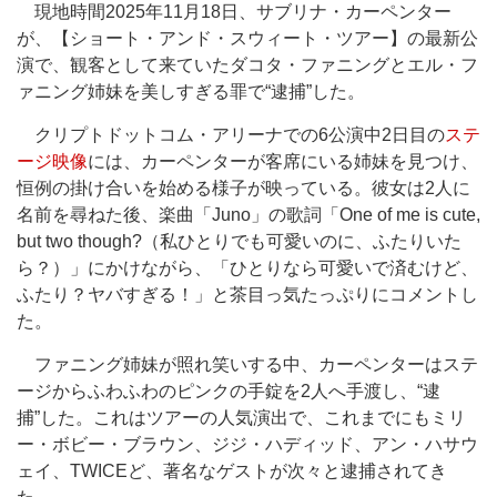
現地時間2025年11月18日、サブリナ・カーペンター
が、【ショート・アンド・スウィート・ツアー】の最新公
演で、観客として来ていたダコタ・ファニングとエル・フ
ァニング姉妹を美しすぎる罪で“逮捕”した。
クリプトドットコム・アリーナでの6公演中2日目の
ステ
ージ映像
には、カーペンターが客席にいる姉妹を見つけ、
恒例の掛け合いを始める様子が映っている。彼女は2人に
名前を尋ねた後、楽曲「Juno」の歌詞「One of me is cute,
but two though?（私ひとりでも可愛いのに、ふたりいた
ら？）」にかけながら、「ひとりなら可愛いで済むけど、
ふたり？ヤバすぎる！」と茶目っ気たっぷりにコメントし
た。
ファニング姉妹が照れ笑いする中、カーペンターはステ
ージからふわふわのピンクの手錠を2人へ手渡し、“逮
捕”した。これはツアーの人気演出で、これまでにもミリ
ー・ボビー・ブラウン、ジジ・ハディッド、アン・ハサウ
ェイ、TWICEど、著名なゲストが次々と逮捕されてき