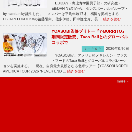
EBiDAN（恵比寿学園男子部）の研究生・
EBiDAN NEXTから、ダンスボーカルグループ・
by standardが誕生した。 メンバーは平均年齢17才、福岡を拠点とする
EBiDAN FUKUOKAの後藤陽向、佐多伊徳、田中隆之介、長 …
続きを読む
YOASOBI監修ブリトー『Y-BURRITO』
期間限定販売、Taco Bellとのグローバル
コラボで
2026年8月6日
Ｊ－ＰＯＰ
YOASOBIが、アメリカ発メキシカン・ファス
トフードのTaco Bellとグローバルコラボレーシ
ョンを実施する。 現在、自身最大規模となる北米ツアー【YOASOBI NORTH
AMERICA TOUR 2026 “NEVER END …
続きを読む
more »