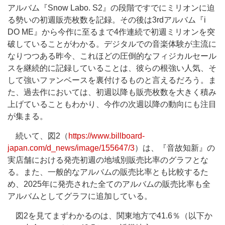
アルバム『Snow Labo. S2』の段階ですでにミリオンに迫
る勢いの初週販売枚数を記録。その後は3rdアルバム『i
DO ME』から今作に至るまで4作連続で初週ミリオンを突
破していることがわかる。デジタルでの音楽体験が主流に
なりつつある昨今、これほどの圧倒的なフィジカルセール
スを継続的に記録していることは、彼らの根強い人気、そ
して強いファンベースを裏付けるものと言えるだろう。ま
た、過去作においては、初週以降も販売枚数を大きく積み
上げていることもわかり、今作の次週以降の動向にも注目
が集まる。
続いて、図2（
https://www.billboard-
japan.com/d_news/image/155647/3
）は、『音故知新』の
実店舗における発売初週の地域別販売比率のグラフとな
る。また、一般的なアルバムの販売比率とも比較するた
め、2025年に発売された全てのアルバムの販売比率も全
アルバムとしてグラフに追加している。
図2を見てまずわかるのは、関東地方で41.6％（以下か