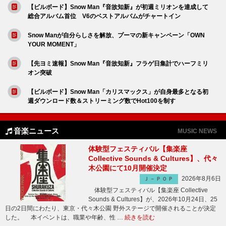
【ビルボード】Snow Man『音故知新』が初週ミリオンを達成して
総合アルバム首位 V6のベストアルバムがチャートイン
Snow Manが自分らしさを解放、プーマの新キャンペーン「OWN
YOUR MOMENT」
【先ヨミ速報】Snow Man『音故知新』フラゲ日集計でハーフミリ
オン突破
【ビルボード】Snow Man「カリスマックス」が自身最多となる初
週ダウンロード数＆ストリーミング数でHot100を制す
音楽ニュース
MUSIC NEWS
体験型フェスティバル【集楽座
Collective Sounds & Cultures】、代々
木公園にて10月開催決定
2026年8月6日
Ｊ－ＰＯＰ
体験型フェスティバル【集楽座 Collective
Sounds & Cultures】が、2026年10月24日、25
日の2日間にわたり、東京・代々木公園 野外ステージで開催されることが決定
した。 本イベントは、職業や年齢、性 …
続きを読む