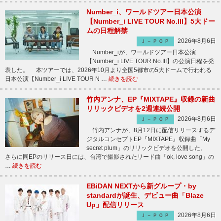
Number_i、ワールドツアー日本公演
【Number_i LIVE TOUR No.III】5大ドー
ムの日程解禁
2026年8月6日
Ｊ－ＰＯＰ
Number_iが、ワールドツアー日本公演
【Number_i LIVE TOUR No.III】の公演日程を発
表した。 本ツアーでは、2026年10月より全国5都市の5大ドームで行われる
日本公演【Number_i LIVE TOUR N …
続きを読む
竹内アンナ、EP『MIXTAPE』収録の新曲
リリックビデオを2週連続公開
2026年8月6日
Ｊ－ＰＯＰ
竹内アンナが、8月12日に配信リリースするデ
ジタルコンセプトEP『MIXTAPE』収録曲「My
secret plum」のリリックビデオを公開した。
さらに同EPのリリース日には、台湾で撮影されたリード曲「ok, love song」の
…
続きを読む
EBiDAN NEXTから新グループ・by
standardが誕生、デビュー曲「Blaze
Up」配信リリース
2026年8月6日
Ｊ－ＰＯＰ