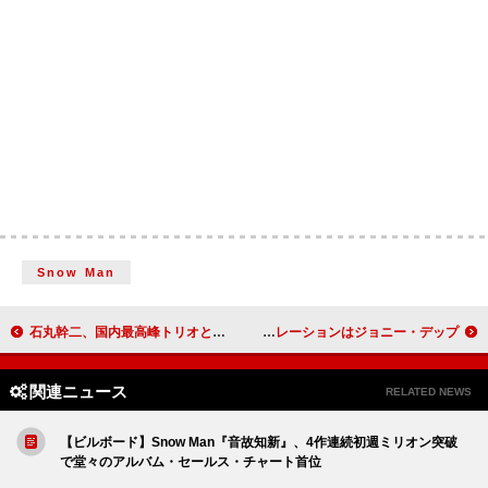
Snow Man
石丸幹二、国内最高峰トリオと描く一夜限りの“音の物語”ステージを大阪で開催へ
ドアーズ、4Kリマスター映画が12/4世界同時上映 ナレーションはジョニー・デップ
関連ニュース
RELATED NEWS
【ビルボード】Snow Man『音故知新』、4作連続初週ミリオン突破
で堂々のアルバム・セールス・チャート首位