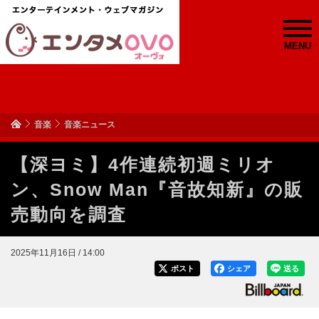
MENU
音楽
音楽ニュース
【深ヨミ】4作連続初週ミリオ
ン、Snow Man『音故知新』の販
売動向を調査
2025年11月16日 / 14:00
ポスト
シェア
送る