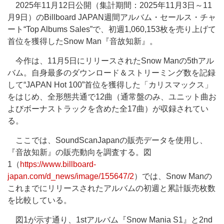
2025年11月12日公開（集計期間：2025年11月3日～11
月9日）のBillboard JAPAN週間アルバム・セールス・チャ
ート“Top Albums Sales”で、初週1,060,153枚を売り上げて
首位を獲得したSnow Man『音故知新』。
今作は、11月5日にリリースされたSnow Manの5thアル
バム。自身最多のダウンロード＆ストリーミング数を記録
して“JAPAN Hot 100”首位を獲得した「カリスマックス」
をはじめ、全形態共通で12曲（通常盤のみ、ユニット曲お
よびボーナストラックを含めた全17曲）が収録されてい
る。
ここでは、SoundScanJapanの販売データを使用し、
『音故知新』の販売動向を調査する。図
1（
https://www.billboard-
japan.com/d_news/image/155647/2
）では、Snow Manの
これまでにリリースされたアルバムの初週と累計販売枚数
を比較している。
図1が示す通り、1stアルバム『Snow Mania S1』と2nd