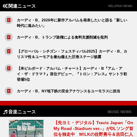
関連ニュース
RELATED NEWS
カーディ・B、2026年に新作アルバムを発表したいと語る「新しい
時代に進みたい」
カーディ・B、トランプ政権による食料支援削減を批判
【グローバル・シチズン・フェスティバル2025】カーディ・B、カ
リスマ性＆ユーモアを兼ね備えた圧巻ステージ披露
【米ビルボード・アルバム・チャート】カーディ・B『アム・ア
イ・ザ・ドラマ？』首位デビュー、『トロン：アレス』サントラ初
登場5位
カーディ・B、NY地下鉄の安全アナウンスをユーモラスに担当
音楽ニュース
MUSIC NEWS
【先ヨミ・デジタル】Travis Japan「On
My Road -Stadium ver.-」がDLソング首
位を独走中 M!LKの佐野勇斗＆吉田仁人