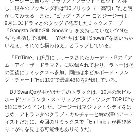
ジージーは自らを“ブラック・ブラッド・ピット”と称
し、現在のブッキング料は“10ブリック（＝高額）”だと明
かしてみせる。また、“ビッグ・スノー”ことジージーは、
9月にDJドラマとのタッグで発表したミックステープ
『Gangsta Grillz Still Snowin’』を支持していない“YNた
ち”を名指しで批判。「YNたちは“Still Snowin’”を聴いちゃ
いねぇ、それでも構わねぇ」とラップしている。
「ErrTime」は9月にリリースされたカーディ・Bの『ア
ム・アイ・ザ・ドラマ？』に収録されており、ラトーはそ
の直後にリミックスへ参加。同曲は米ビルボード・ソン
グ・チャート“Hot 100”で最高43位を記録している。
DJ SwanQoが手がけたこのトラックは、10月の米ビル
ボード“アトランタ・ストリップクラブ・ソング TOP10”で
5位にランクインした。ジージーはマジック・シティをは
じめ、アトランタのクラブ・カルチャーと縁の深いアーテ
ィストだけに、今回のリミックスで「ErrTime」が再び盛
り上がりを見せる可能性もありそうだ。