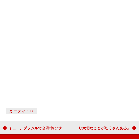
カーディ・Ｂ
イェー、ブラジルで公演中に“ナチズムを助長”すれば逮捕の可能性と現地報道
レディー・ガガ、公演中に体調不良のファンを救護「ショー・ビジネスより大切なことがたくさんある」