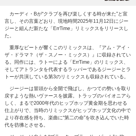
カーディ・Bが“クラブを再び楽しくする時が来た”と宣
言し、その言葉どおり、現地時間2025年11月12日にジー
ジーと組んだ新たな「ErrTime」リミックスをリリースし
た。
重厚なビートが響くこのリミックスは、『アム・アイ・
ザ・ドラマ？（ザ・スノー・ミックス）』に収録されてい
る。同作には、ラトーによる「ErrTime」のリミックス、
そしてアトランタを代表するラッパーであるジージーとラ
トーが共演している第3のリミックスも収録されている。
ジージーは冒頭から全開で飛ばし、かつての勢いを取り
戻すような熱いヴァースを披露。トラップのパイオニアら
しく、まるで2000年代のヒップホップ黄金期を思わせる
仕上がりで、当時のリミックスがヒップホップ文化の中で
より存在感を持ち、楽曲に“第二の命”を吹き込んでいた時
代を彷彿とさせる。