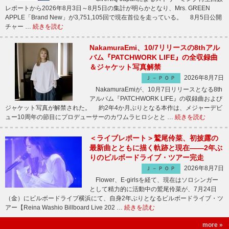
レポートから2026年8月3日～8月5日の集計が明らかとなり、Mrs. GREEN
APPLE「Brand New」が3,751,105回で現在首位を走っている。 8月5日公開
チャー …
続きを読む
NakamuraEmi、10/7リリースの8thアル
バム『PATCHWORK LIFE』の全収録曲
＆ジャケット写真解禁
2026年8月7日
Ｊ－ＰＯＰ
NakamuraEmiが、10月7日リリースとなる8th
アルバム『PATCHWORK LIFE』の収録曲および
ジャケット写真が解禁された。 約2年4か月ぶりとなる本作は、メジャーデビ
ュー10周年の節目にプロデューサーのカワムラヒロシとと …
続きを読む
＜ライブレポート＞鷲尾伶菜、初披露の
最新曲とともに描く軌跡と現在――2年ぶ
りのビルボードライブ・ツアー完走
2026年8月7日
Ｊ－ＰＯＰ
Flower、E-girlsを経て、現在はソロシンガー
として精力的に活動中の鷲尾伶菜が、7月24日
（金）にビルボードライブ横浜にて、自身2年ぶりとなるビルボードライブ・ツ
アー【Reina Washio Billboard Live 202 …
続きを読む
more »