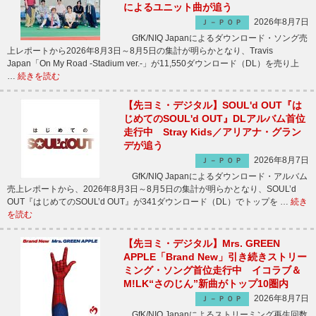
によるユニット曲が追う
2026年8月7日
Ｊ－ＰＯＰ
GfK/NIQ Japanによるダウンロード・ソング売
上レポートから2026年8月3日～8月5日の集計が明らかとなり、Travis
Japan「On My Road -Stadium ver.-」が11,550ダウンロード（DL）を売り上
…
続きを読む
【先ヨミ・デジタル】SOUL'd OUT『は
じめてのSOUL'd OUT』DLアルバム首位
走行中 Stray Kids／アリアナ・グラン
デが追う
2026年8月7日
Ｊ－ＰＯＰ
GfK/NIQ Japanによるダウンロード・アルバム
売上レポートから、2026年8月3日～8月5日の集計が明らかとなり、SOUL’d
OUT『はじめてのSOUL’d OUT』が341ダウンロード（DL）でトップを …
続き
を読む
【先ヨミ・デジタル】Mrs. GREEN
APPLE「Brand New」引き続きストリー
ミング・ソング首位走行中 イコラブ＆
M!LK“さのじん”新曲がトップ10圏内
2026年8月7日
Ｊ－ＰＯＰ
GfK/NIQ Japanによるストリーミング再生回数