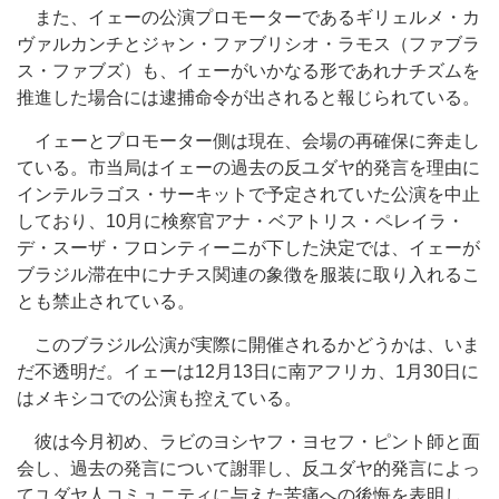
また、イェーの公演プロモーターであるギリェルメ・カ
ヴァルカンチとジャン・ファブリシオ・ラモス（ファブラ
ス・ファブズ）も、イェーがいかなる形であれナチズムを
推進した場合には逮捕命令が出されると報じられている。
イェーとプロモーター側は現在、会場の再確保に奔走し
ている。市当局はイェーの過去の反ユダヤ的発言を理由に
インテルラゴス・サーキットで予定されていた公演を中止
しており、10月に検察官アナ・ベアトリス・ペレイラ・
デ・スーザ・フロンティーニが下した決定では、イェーが
ブラジル滞在中にナチス関連の象徴を服装に取り入れるこ
とも禁止されている。
このブラジル公演が実際に開催されるかどうかは、いま
だ不透明だ。イェーは12月13日に南アフリカ、1月30日に
はメキシコでの公演も控えている。
彼は今月初め、ラビのヨシヤフ・ヨセフ・ピント師と面
会し、過去の発言について謝罪し、反ユダヤ的発言によっ
てユダヤ人コミュニティに与えた苦痛への後悔を表明し