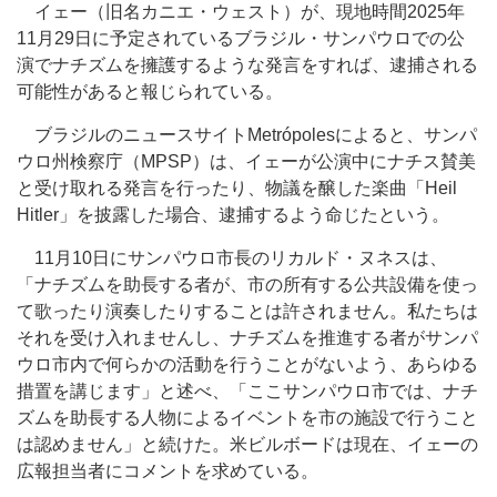
イェー（旧名カニエ・ウェスト）が、現地時間2025年
11月29日に予定されているブラジル・サンパウロでの公
演でナチズムを擁護するような発言をすれば、逮捕される
可能性があると報じられている。
ブラジルのニュースサイトMetrópolesによると、サンパ
ウロ州検察庁（MPSP）は、イェーが公演中にナチス賛美
と受け取れる発言を行ったり、物議を醸した楽曲「Heil
Hitler」を披露した場合、逮捕するよう命じたという。
11月10日にサンパウロ市長のリカルド・ヌネスは、
「ナチズムを助長する者が、市の所有する公共設備を使っ
て歌ったり演奏したりすることは許されません。私たちは
それを受け入れませんし、ナチズムを推進する者がサンパ
ウロ市内で何らかの活動を行うことがないよう、あらゆる
措置を講じます」と述べ、「ここサンパウロ市では、ナチ
ズムを助長する人物によるイベントを市の施設で行うこと
は認めません」と続けた。米ビルボードは現在、イェーの
広報担当者にコメントを求めている。