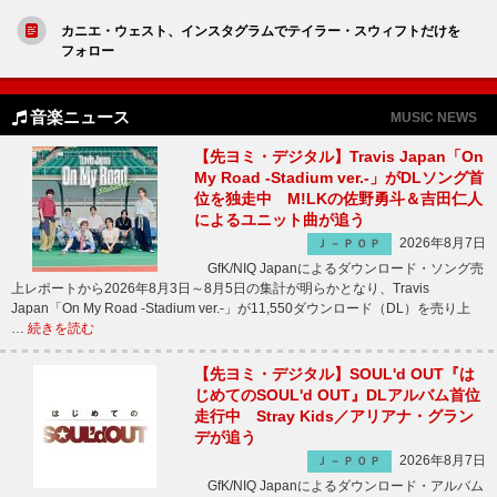
カニエ・ウェスト、インスタグラムでテイラー・スウィフトだけを
フォロー
音楽ニュース
MUSIC NEWS
【先ヨミ・デジタル】Travis Japan「On
My Road -Stadium ver.-」がDLソング首
位を独走中 M!LKの佐野勇斗＆吉田仁人
によるユニット曲が追う
2026年8月7日
Ｊ－ＰＯＰ
GfK/NIQ Japanによるダウンロード・ソング売
上レポートから2026年8月3日～8月5日の集計が明らかとなり、Travis
Japan「On My Road -Stadium ver.-」が11,550ダウンロード（DL）を売り上
…
続きを読む
【先ヨミ・デジタル】SOUL'd OUT『は
じめてのSOUL'd OUT』DLアルバム首位
走行中 Stray Kids／アリアナ・グラン
デが追う
2026年8月7日
Ｊ－ＰＯＰ
GfK/NIQ Japanによるダウンロード・アルバム