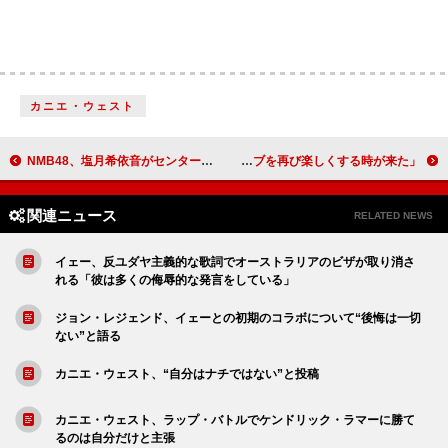
カニエ・ウェスト
NMB48、塩月希依音がセンターの新曲「青春のデッドライン」MV公開 11期研究生の初ロケ映像も解禁
カーディ・B、ジージーをフィーチャーしたハードな「ErrTime」リミックスをリリース「クラブを再び楽しくする時が来た」
関連ニュース
RELATED NEWS
イェー、反ユダヤ主義的な歌詞でオーストラリアのビザが取り消さ
れる「彼は多くの侮辱的な発言をしている」
ジョン・レジェンド、イェーとの初期のコラボについて“後悔は一切
ない”と語る
カニエ・ウェスト、“自分はナチではない”と投稿
カニエ・ウェスト、ラップ・バトルでケンドリック・ラマーに勝て
るのは自分だけと主張