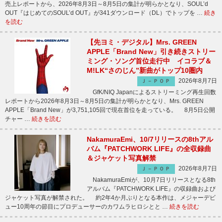
売上レポートから、2026年8月3日～8月5日の集計が明らかとなり、SOUL’d
OUT『はじめてのSOUL’d OUT』が341ダウンロード（DL）でトップを …
続き
を読む
【先ヨミ・デジタル】Mrs. GREEN
APPLE「Brand New」引き続きストリー
ミング・ソング首位走行中 イコラブ＆
M!LK“さのじん”新曲がトップ10圏内
2026年8月7日
Ｊ－ＰＯＰ
GfK/NIQ Japanによるストリーミング再生回数
レポートから2026年8月3日～8月5日の集計が明らかとなり、Mrs. GREEN
APPLE「Brand New」が3,751,105回で現在首位を走っている。 8月5日公開
チャー …
続きを読む
NakamuraEmi、10/7リリースの8thアル
バム『PATCHWORK LIFE』の全収録曲
＆ジャケット写真解禁
2026年8月7日
Ｊ－ＰＯＰ
NakamuraEmiが、10月7日リリースとなる8th
アルバム『PATCHWORK LIFE』の収録曲および
ジャケット写真が解禁された。 約2年4か月ぶりとなる本作は、メジャーデビ
ュー10周年の節目にプロデューサーのカワムラヒロシとと …
続きを読む