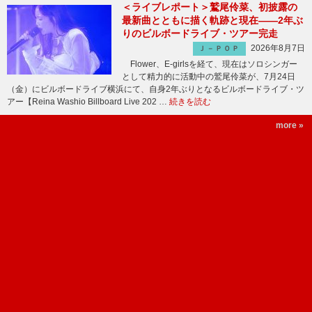
＜ライブレポート＞鷲尾伶菜、初披露の
最新曲とともに描く軌跡と現在――2年ぶ
りのビルボードライブ・ツアー完走
2026年8月7日
Ｊ－ＰＯＰ
Flower、E-girlsを経て、現在はソロシンガー
として精力的に活動中の鷲尾伶菜が、7月24日
（金）にビルボードライブ横浜にて、自身2年ぶりとなるビルボードライブ・ツ
アー【Reina Washio Billboard Live 202 …
続きを読む
more »