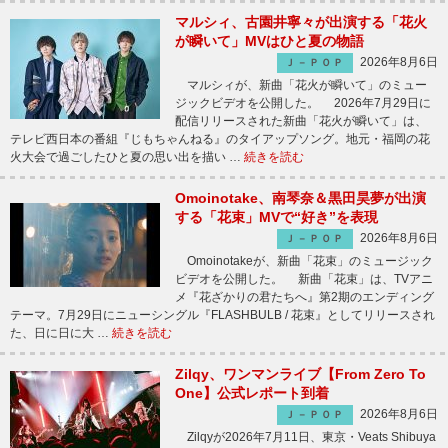
マルシィ、古園井寧々が出演する「花火
が瞬いて」MVはひと夏の物語
2026年8月6日
Ｊ－ＰＯＰ
マルシィが、新曲「花火が瞬いて」のミュー
ジックビデオを公開した。 2026年7月29日に
配信リリースされた新曲「花火が瞬いて」は、
テレビ西日本の番組『じもちゃんねる』のタイアップソング。地元・福岡の花
火大会で過ごしたひと夏の思い出を描い …
続きを読む
Omoinotake、南琴奈＆黒田昊夢が出演
する「花束」MVで“好き”を表現
2026年8月6日
Ｊ－ＰＯＰ
Omoinotakeが、新曲「花束」のミュージック
ビデオを公開した。 新曲「花束」は、TVアニ
メ『花ざかりの君たちへ』第2期のエンディング
テーマ。7月29日にニューシングル『FLASHBULB / 花束』としてリリースされ
た、日に日に大 …
続きを読む
Zilqy、ワンマンライブ【From Zero To
One】公式レポート到着
2026年8月6日
Ｊ－ＰＯＰ
Zilqyが2026年7月11日、東京・Veats Shibuya