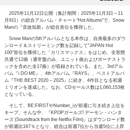
2025年11月12日公開（集計期間：2025年11月3日～11
月9日）の総合アルバム・チャート“Hot Albums”で、Snow
Manの『音故知新』が総合首位を獲得した。
Snow Manの5thアルバムとなる本作は、自身最多のダウ
ンロード＆ストリーミング数を記録して“JAPAN Hot
100”首位を獲得した「カリスマックス」をはじめ、全形態
共通で12曲（通常盤のみ、ユニット曲およびボーナストラ
ックを含めた全17曲）が収録されている。また、3rdアル
バム『i DO ME』、4thアルバム『RAYS』、ベストアルバ
ム『THE BEST 2020 – 2025』に続き、4作目となる初週
ミリオンを達成した。なお、CDセールス数は1,060,153枚
となっている。
そして、BE:FIRSTやNumber_iが前週に引き続き上位を
キープ。そんな中、『KPOPガールズ! デーモン・ハンタ
ーズ (Soundtrack from the Netflix Film)』はダウンロード数
が前週比167％となり、総合は前週7位から当週5位に上昇