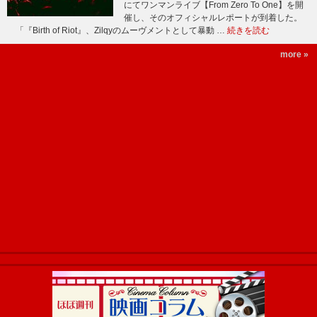
にてワンマンライブ【From Zero To One】を開
催し、そのオフィシャルレポートが到着した。
「『Birth of Riot』、Zilqyのムーヴメントとして暴動 …
続きを読む
more »