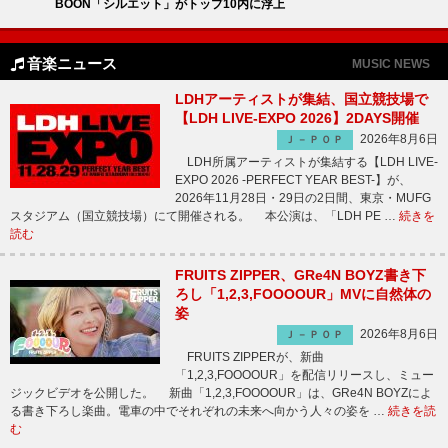
BOON「シルエット」がトップ10内に浮上
音楽ニュース
MUSIC NEWS
LDHアーティストが集結、国立競技場で
【LDH LIVE-EXPO 2026】2DAYS開催
2026年8月6日
Ｊ－ＰＯＰ
LDH所属アーティストが集結する【LDH LIVE-
EXPO 2026 -PERFECT YEAR BEST-】が、
2026年11月28日・29日の2日間、東京・MUFG
スタジアム（国立競技場）にて開催される。 本公演は、「LDH PE …
続きを
読む
FRUITS ZIPPER、GRe4N BOYZ書き下
ろし「1,2,3,FOOOOUR」MVに自然体の
姿
2026年8月6日
Ｊ－ＰＯＰ
FRUITS ZIPPERが、新曲
「1,2,3,FOOOOUR」を配信リリースし、ミュー
ジックビデオを公開した。 新曲「1,2,3,FOOOOUR」は、GRe4N BOYZによ
る書き下ろし楽曲。電車の中でそれぞれの未来へ向かう人々の姿を …
続きを読
む