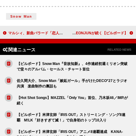
Snow Man
マルシィ、新曲バラード「恋人」×あだち充『MIX』コラボMV公開
【ビルボード】U-KNOW『I-KNOW』DLアルバム首位獲得 BE:FIRST／YEONJUNが続く
関連ニュース
RELATED NEWS
【ビルボード】Snow Man『音故知新』、4作連続初週ミリオン突破
で堂々のアルバム・セールス・チャート首位
佐久間大介、Snow Man「嫉妬ガール」手がけたDECO*27とラジオ
共演 楽曲制作の裏話も
【Hot Shot Songs】MAZZEL「Only You」首位、乃木坂46／IMP.が
続く
【ビルボード】米津玄師「IRIS OUT」ストリーミング・ソング8連
覇 M!LK「好きすぎて滅！」で自身初のトップ10入り
【ビルボード】米津玄師「IRIS OUT」アニメ8連覇達成 KANA-