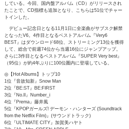
している。今回、国内盤アルバム（CD）がリリースされ
たことで、CD指標も追加となり、こちらは51位でチャー
トインした。
デビュー記念日となる11月1日に全楽曲がサブスク解禁
となったV6。4作目となるベストアルバム『Very6
BEST』はダウンロード68位、ストリーミング13位を獲得
して、総合で前週74位から当週16位にジャンプアップ。
さらに3作目となるベストアルバム『SUPER Very best』
（95位）が約4年ぶりに100位圏内に登場している。
◎【Hot Albums】トップ10
1位『音故知新』Snow Man
2位『BE:ST』BE:FIRST
3位『No.II』Number_i
4位『Prema』藤井風
5位『KPOPガールズ! デーモン・ハンターズ (Soundtrack
from the Netflix Film)』(サウンドトラック)
6位『ULTIMATE CITY』加賀美ハヤト