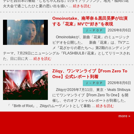
テレビ西日本の番組『じもちゃんねる』のタイアップソング。地元・福岡の花
火大会で過ごしたひと夏の思い出を描い …
続きを読む
Omoinotake、南琴奈＆黒田昊夢が出演
する「花束」MVで“好き”を表現
2026年8月6日
Ｊ－ＰＯＰ
Omoinotakeが、新曲「花束」のミュージック
ビデオを公開した。 新曲「花束」は、TVアニ
メ『花ざかりの君たちへ』第2期のエンディング
テーマ。7月29日にニューシングル『FLASHBULB / 花束』としてリリースされ
た、日に日に大 …
続きを読む
Zilqy、ワンマンライブ【From Zero To
One】公式レポート到着
2026年8月6日
Ｊ－ＰＯＰ
Zilqyが2026年7月11日、東京・Veats Shibuya
にてワンマンライブ【From Zero To One】を開
催し、そのオフィシャルレポートが到着した。
「『Birth of Riot』、Zilqyのムーヴメントとして暴動 …
続きを読む
more »