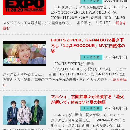
2026年8月6日
Ｊ－ＰＯＰ
LDH所属アーティストが集結する【LDH LIVE-
EXPO 2026 -PERFECT YEAR BEST-】が、
2026年11月28日・29日の2日間、東京・MUFG
スタジアム（国立競技場）にて開催される。 本公演は、「LDH PE …
続きを
読む
FRUITS ZIPPER、GRe4N BOYZ書き下
ろし「1,2,3,FOOOOUR」MVに自然体の
姿
2026年8月6日
Ｊ－ＰＯＰ
FRUITS ZIPPERが、新曲
「1,2,3,FOOOOUR」を配信リリースし、ミュー
ジックビデオを公開した。 新曲「1,2,3,FOOOOUR」は、GRe4N BOYZによ
る書き下ろし楽曲。電車の中でそれぞれの未来へ向かう人々の姿を …
続きを読
む
マルシィ、古園井寧々が出演する「花火
が瞬いて」MVはひと夏の物語
2026年8月6日
Ｊ－ＰＯＰ
マルシィが、新曲「花火が瞬いて」のミュー
ジックビデオを公開した。 2026年7月29日に
配信リリースされた新曲「花火が瞬いて」は、