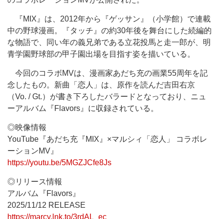
『MIX』は、2012年から『ゲッサン』（小学館）で連載
中の野球漫画。『タッチ』の約30年後を舞台にした続編的
な物語で、同い年の義兄弟である立花投馬と走一郎が、明
青学園野球部の甲子園出場を目指す姿を描いている。
今回のコラボMVは、漫画家あだち充の画業55周年を記
念したもの。新曲「恋人」は、原作を読んだ吉田右京
（Vo. / Gt.）が書き下ろしたバラードとなっており、ニュ
ーアルバム『Flavors』に収録されている。
◎映像情報
YouTube『あだち充『MIX』×マルシィ「恋人」 コラボレ
ーションMV』
https://youtu.be/5MGZJCfe8Js
◎リリース情報
アルバム『Flavors』
2025/11/12 RELEASE
https://marcy.lnk.to/3rdAL_ec