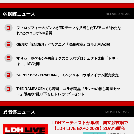
関連ニュース
RELATED NEWS
フィロソフィーのダンスがEDテーマを担当したTVアニメ”わたな
れ”とのコラボMV公開
GENIC「ENDER」×TVアニメ『暗殺教室』コラボMV公開
すりぃ、ポケモン×初音ミクのコラボプロジェクト楽曲「ドキド
キ！」MV公開
SUPER BEAVER×PUMA、スペシャルコラボアイテム販売決定
THE RAMPAGE×くら寿司、コラボ商品『ランぺの推し寿司セッ
ト』販売や“撮り下ろしトレカ”プレゼント
音楽ニュース
MUSIC NEWS
LDHアーティストが集結、国立競技場で
【LDH LIVE-EXPO 2026】2DAYS開催