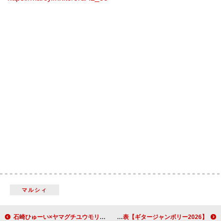
マルシィ
石崎ひゅーい×ヤマグチユウモリ（SIX LOUNGE）、初のコラボ曲リリース＆ライブ共演も決定
【ギタージャンボリー2026】竹原ピストル／岸田 繁／秦 基博／トータス松本／川崎鷹也ら第1弾出演者発表