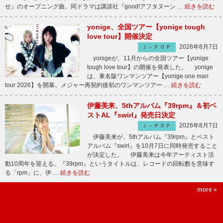
せ』のオープニング曲。同ドラマは講談社『good!アフタヌーン …
続きを読む
yonige、全国ツアー【yonige tough
love tour】開催決定
2026年8月7日
Ｊ－ＰＯＰ
yonigeが、11月からの全国ツアー【yonige
tough love tour】の開催を発表した。 yonige
は、東名阪ワンマンツアー【yonige one man
tour 2026】を開幕。メジャー再契約後初のワンマンツアー …
続きを読む
伊藤美来、5thアルバム『39rpm』＆初ベ
ストAL『swirl』発売日決定
2026年8月7日
Ｊ－ＰＯＰ
伊藤美来が、5thアルバム『39rpm』とベスト
アルバム『swirl』を10月7日に同時発売すること
が決定した。 伊藤美来は今年アーティスト活
動10周年を迎える。『39rpm』というタイトルは、レコードの回転数を意味す
る「rpm」に、伊 …
続きを読む
more »