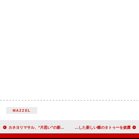
MAZZEL
カネヨリマサル、“片思い”の新曲「リボンをかけた恋心」配信＆永瀬碧（おでん）主演のMV公開へ
ケイティ・ペリー、【ザ・ライフタイムズ・ツアー】を記念した新しい蝶のタトゥーを披露