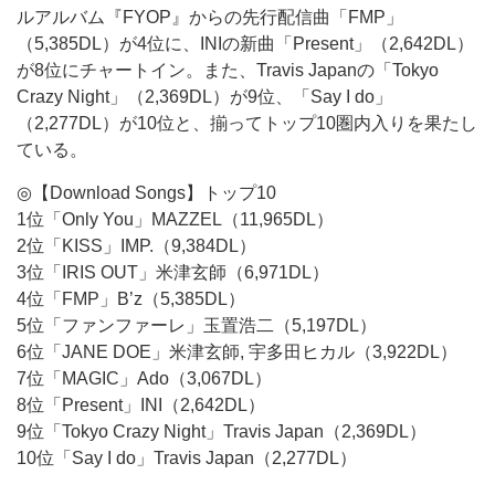
ルアルバム『FYOP』からの先行配信曲「FMP」
（5,385DL）が4位に、INIの新曲「Present」（2,642DL）
が8位にチャートイン。また、Travis Japanの「Tokyo
Crazy Night」（2,369DL）が9位、「Say I do」
（2,277DL）が10位と、揃ってトップ10圏内入りを果たし
ている。
◎【Download Songs】トップ10
1位「Only You」MAZZEL（11,965DL）
2位「KISS」IMP.（9,384DL）
3位「IRIS OUT」米津玄師（6,971DL）
4位「FMP」B’z（5,385DL）
5位「ファンファーレ」玉置浩二（5,197DL）
6位「JANE DOE」米津玄師, 宇多田ヒカル（3,922DL）
7位「MAGIC」Ado（3,067DL）
8位「Present」INI（2,642DL）
9位「Tokyo Crazy Night」Travis Japan（2,369DL）
10位「Say I do」Travis Japan（2,277DL）