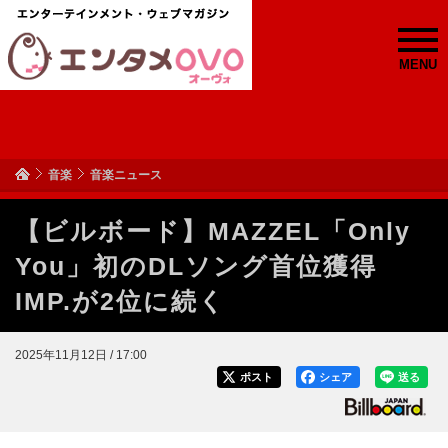
MENU
音楽
音楽ニュース
【ビルボード】MAZZEL「Only
You」初のDLソング首位獲得
IMP.が2位に続く
2025年11月12日 / 17:00
ポスト
シェア
送る