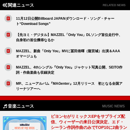
関連ニュース
RELATED NEWS
11月12日公開Billboard JAPANダウンロード・ソング・チャー
ト“Download Songs”
【先ヨミ・デジタル】MAZZEL「Only You」DLソング首位走行中、
自身初の首位獲得なるか
MAZZEL、新曲「Only You」MVに冨田侑暉（龍宮城）出演＆AAA
オマージュも
MAZZEL、4thシングル『Only You』ジャケット写真公開、SEITO作
詞・作曲楽曲も収録決定
MP.、ニューアルバム『MAGenter』12月リリース 初となる全国ア
リーナツアーへ
音楽ニュース
MUSIC NEWS
ビヨンセがリミックスEPをサプライズ配
信、ウィーザーの来日公演決定、エド・
シーラン作詞作曲のみでTOP10に2曲ラン