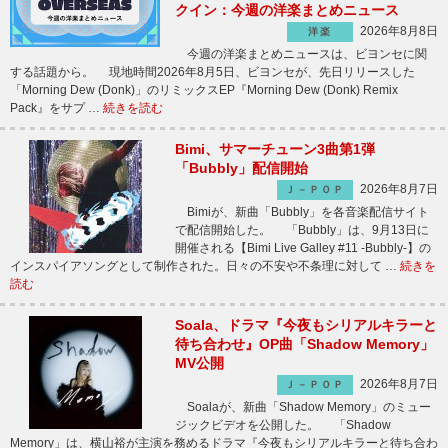
クイン：今週の洋楽まとめニュース
2026年8月8日
洋楽
今週の洋楽まとめニュースは、ビヨンセに関
する話題から。 現地時間2026年8月5日、ビヨンセが、先日リリースした
「Morning Dew (Donk)」のリミックスEP『Morning Dew (Donk) Remix
Pack』をサプ …
続きを読む
Bimi、サマーチューン3曲第1弾
「Bubbly」配信開始
2026年8月7日
Ｊ－ＰＯＰ
Bimiが、新曲「Bubbly」を各音楽配信サイト
で配信開始した。 「Bubbly」は、9月13日に
開催される【Bimi Live Galley #11 -Bubbly-】の
インスパイアソングとして制作された。日々の不安や不条理に対して …
続きを
読む
Soala、ドラマ『今夜もシリアルキラーと
待ち合わせ』OP曲「Shadow Memory」
MV公開
2026年8月7日
Ｊ－ＰＯＰ
Soalaが、新曲「Shadow Memory」のミュー
ジックビデオを公開した。 「Shadow
Memory」は、横山裕が主演を務めるドラマ『今夜もシリアルキラーと待ち合わ