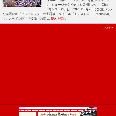
Adoが、新曲「モンストロ」を配信リリース
し、ミュージックビデオを公開した。 新曲
「モンストロ」は、2026年8月7日に公開となっ
た実写映画『ブルーロック』の主題歌。タイトル「モンストロ」（Monstruo）
は、スペイン語で「怪物」の意 …
続きを読む
more »