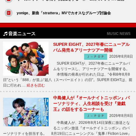
yonige、新曲「strattera」MVでカオスなグループ討論会
音楽ニュース
MUSIC NEWS
SUPER EIGHT、2027年春にニューアル
バム発売＆アリーナツアー開催
2026年8月8日
Ｊ－ＰＯＰ
SUPER EIGHTが、2027年春にニューアルバ
ムをリリースし、アリーナツアーを開催する。
本情報の発表が行われた日は、“令和8年8月8
日”という「888」が並ぶ“超八（スーパーエイト）の日”。SUPER EIGHTは、前
日に行われ …
続きを読む
中島健人が『オールナイトニッポン』パ
ーソナリティ、人生相談を受け『遊戯
王』の話をするコーナーも
2026年8月8日
Ｊ－ＰＯＰ
中島健人が、2026年8月14日深夜に放送とな
るニッポン放送『オールナイトニッポン』のパ
ーソナリティを担当する。 8月19日にニューシングル『鬼事 / Fiction Love』