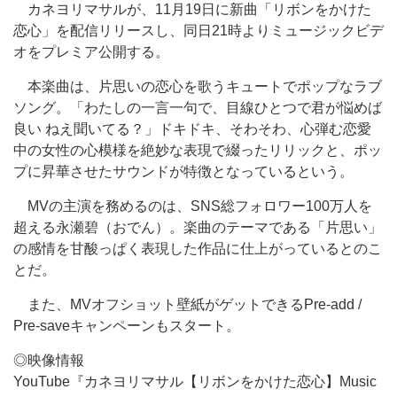
カネヨリマサルが、11月19日に新曲「リボンをかけた
恋心」を配信リリースし、同日21時よりミュージックビデ
オをプレミア公開する。
本楽曲は、片思いの恋心を歌うキュートでポップなラブ
ソング。「わたしの一言一句で、目線ひとつで君が悩めば
良い ねえ聞いてる？」ドキドキ、そわそわ、心弾む恋愛
中の女性の心模様を絶妙な表現で綴ったリリックと、ポッ
プに昇華させたサウンドが特徴となっているという。
MVの主演を務めるのは、SNS総フォロワー100万人を
超える永瀬碧（おでん）。楽曲のテーマである「片思い」
の感情を甘酸っぱく表現した作品に仕上がっているとのこ
とだ。
また、MVオフショット壁紙がゲットできるPre-add /
Pre-saveキャンペーンもスタート。
◎映像情報
YouTube『カネヨリマサル【リボンをかけた恋心】Music