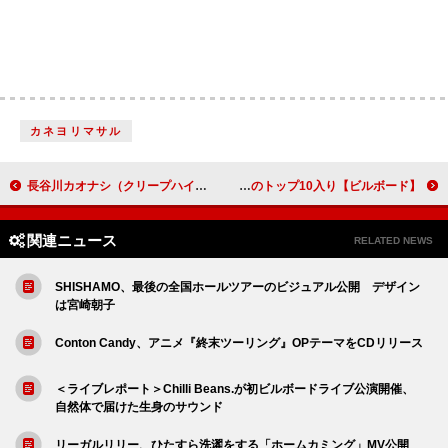
カネヨリマサル
長谷川カオナシ（クリープハイプ）、初ソロAL発売記念ライブの追加公演として東名阪ツアー決定
【ビルボード】米津玄師「IRIS OUT」ストリーミング・ソング8連覇 M!LK「好きすぎて滅！」で自身初のトップ10入り
関連ニュース
RELATED NEWS
SHISHAMO、最後の全国ホールツアーのビジュアル公開 デザイン
は宮崎朝子
Conton Candy、アニメ『終末ツーリング』OPテーマをCDリリース
＜ライブレポート＞Chilli Beans.が初ビルボードライブ公演開催、
自然体で届けた生身のサウンド
リーガルリリー、ひたすら洗濯をする「ホームカミング」MV公開