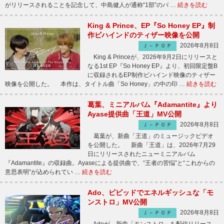
がリリースされることを記念して、中島健人が通称“1部”のパ …
続きを読む
King & Prince、EP『So Honey EP』制
作ビハインドのティザー映像を公開
2026年8月8日
Ｊ－ＰＯＰ
King & Princeが、2026年9月2日にリリースと
なる1st EP『So Honey EP』より、初回限定盤B
に収録されるEP制作ビハインド映像のティザー
映像を公開した。 本作は、タイトル曲「So Honey」の中の印 …
続きを読む
葛葉、ミニアルバム『Adamantite』より
Ayase提供曲「王道」MV公開
2026年8月8日
Ｊ－ＰＯＰ
葛葉が、新曲「王道」のミュージックビデオ
を公開した。 新曲「王道」は、2026年7月29
日にリリースされたニューミニアルバム
『Adamantite』の収録曲。Ayaseによる提供曲で、“王者の苦悩”と“これからの
意思表明”が込められてい …
続きを読む
Ado、ビビッドでエネルギッシュな「モ
ンストロ」MV公開
2026年8月8日
Ｊ－ＰＯＰ