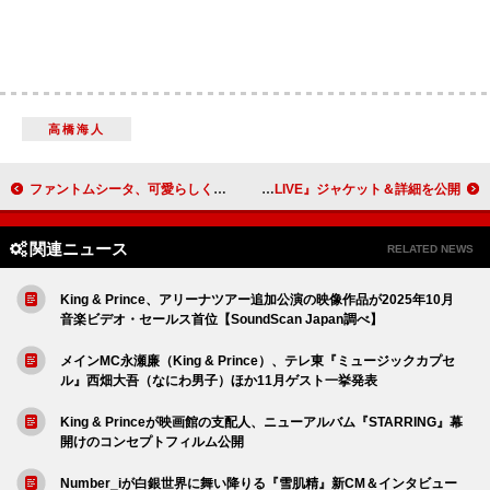
高橋海人
ファントムシータ、可愛らしく不気味な「botばっか」MV公開
STAYC、日本1stアルバム『STAY ALIVE』ジャケット＆詳細を公開
関連ニュース
RELATED NEWS
King & Prince、アリーナツアー追加公演の映像作品が2025年10月
音楽ビデオ・セールス首位【SoundScan Japan調べ】
メインMC永瀬廉（King & Prince）、テレ東『ミュージックカプセ
ル』西畑大吾（なにわ男子）ほか11月ゲスト一挙発表
King & Princeが映画館の支配人、ニューアルバム『STARRING』幕
開けのコンセプトフィルム公開
Number_iが白銀世界に舞い降りる『雪肌精』新CM＆インタビュー