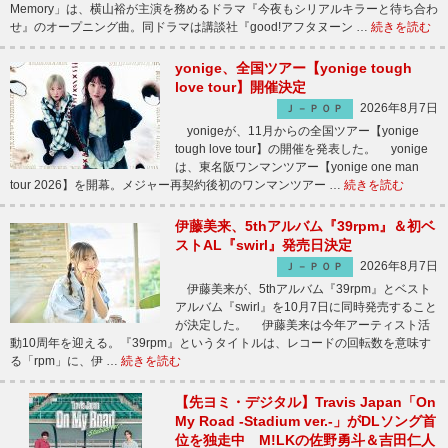
Memory」は、横山裕が主演を務めるドラマ『今夜もシリアルキラーと待ち合わ
せ』のオープニング曲。同ドラマは講談社『good!アフタヌーン …
続きを読む
yonige、全国ツアー【yonige tough
love tour】開催決定
2026年8月7日
Ｊ－ＰＯＰ
yonigeが、11月からの全国ツアー【yonige
tough love tour】の開催を発表した。 yonige
は、東名阪ワンマンツアー【yonige one man
tour 2026】を開幕。メジャー再契約後初のワンマンツアー …
続きを読む
伊藤美来、5thアルバム『39rpm』＆初ベ
ストAL『swirl』発売日決定
2026年8月7日
Ｊ－ＰＯＰ
伊藤美来が、5thアルバム『39rpm』とベスト
アルバム『swirl』を10月7日に同時発売すること
が決定した。 伊藤美来は今年アーティスト活
動10周年を迎える。『39rpm』というタイトルは、レコードの回転数を意味す
る「rpm」に、伊 …
続きを読む
【先ヨミ・デジタル】Travis Japan「On
My Road -Stadium ver.-」がDLソング首
位を独走中 M!LKの佐野勇斗＆吉田仁人