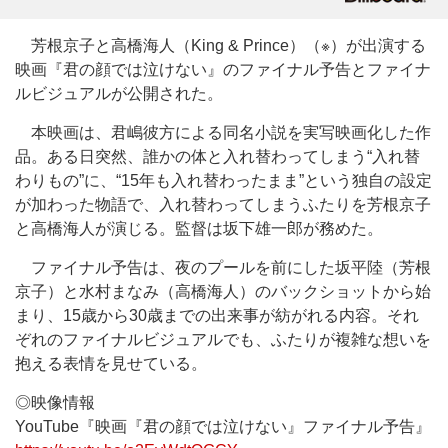
芳根京子と高橋海人（King & Prince）（※）が出演する
映画『君の顔では泣けない』のファイナル予告とファイナ
ルビジュアルが公開された。
本映画は、君嶋彼方による同名小説を実写映画化した作
品。ある日突然、誰かの体と入れ替わってしまう“入れ替
わりもの”に、“15年も入れ替わったまま”という独自の設定
が加わった物語で、入れ替わってしまうふたりを芳根京子
と高橋海人が演じる。監督は坂下雄一郎が務めた。
ファイナル予告は、夜のプールを前にした坂平陸（芳根
京子）と水村まなみ（高橋海人）のバックショットから始
まり、15歳から30歳までの出来事が紡がれる内容。それ
ぞれのファイナルビジュアルでも、ふたりが複雑な想いを
抱える表情を見せている。
◎映像情報
YouTube『映画『君の顔では泣けない』ファイナル予告』