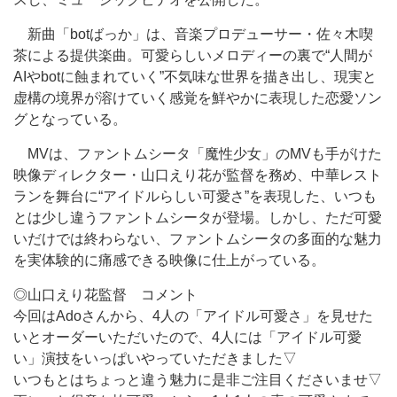
新曲「botばっか」は、音楽プロデューサー・佐々木喫
茶による提供楽曲。可愛らしいメロディーの裏で“人間が
AIやbotに蝕まれていく”不気味な世界を描き出し、現実と
虚構の境界が溶けていく感覚を鮮やかに表現した恋愛ソン
グとなっている。
MVは、ファントムシータ「魔性少女」のMVも手がけた
映像ディレクター・山口えり花が監督を務め、中華レスト
ランを舞台に“アイドルらしい可愛さ”を表現した、いつも
とは少し違うファントムシータが登場。しかし、ただ可愛
いだけでは終わらない、ファントムシータの多面的な魅力
を実体験的に痛感できる映像に仕上がっている。
◎山口えり花監督 コメント
今回はAdoさんから、4人の「アイドル可愛さ」を見せた
いとオーダーいただいたので、4人には「アイドル可愛
い」演技をいっぱいやっていただきました▽
いつもとはちょっと違う魅力に是非ご注目くださいませ▽