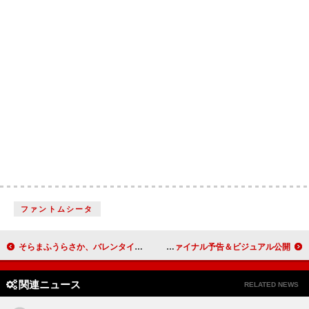
ファントムシータ
そらまふうらさか、バレンタインライブ【そらまふうらさかから逃げられない！】2DAYS開催
芳根京子×高橋海人が“15年も入れ替わり”、映画『君の顔では泣けない』ファイナル予告＆ビジュアル公開
関連ニュース
RELATED NEWS