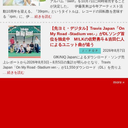
アルバム『swirl』を10月7日に同時発売すること
が決定した。 伊藤美来は今年アーティスト活
動10周年を迎える。『39rpm』というタイトルは、レコードの回転数を意味す
る「rpm」に、伊 …
続きを読む
【先ヨミ・デジタル】Travis Japan「On
My Road -Stadium ver.-」がDLソング首
位を独走中 M!LKの佐野勇斗＆吉田仁人
によるユニット曲が追う
2026年8月7日
Ｊ－ＰＯＰ
GfK/NIQ Japanによるダウンロード・ソング売
上レポートから2026年8月3日～8月5日の集計が明らかとなり、Travis
Japan「On My Road -Stadium ver.-」が11,550ダウンロード（DL）を売り上
…
続きを読む
more »