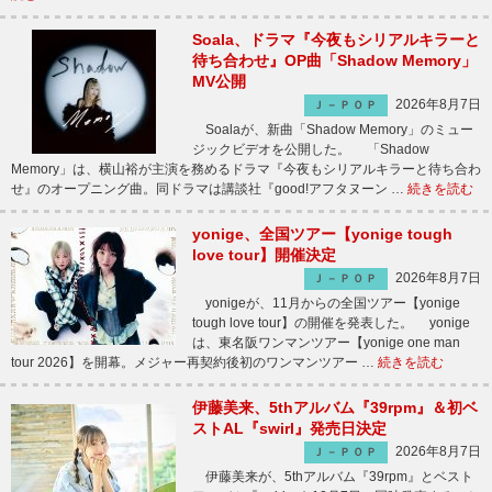
Soala、ドラマ『今夜もシリアルキラーと
待ち合わせ』OP曲「Shadow Memory」
MV公開
2026年8月7日
Ｊ－ＰＯＰ
Soalaが、新曲「Shadow Memory」のミュー
ジックビデオを公開した。 「Shadow
Memory」は、横山裕が主演を務めるドラマ『今夜もシリアルキラーと待ち合わ
せ』のオープニング曲。同ドラマは講談社『good!アフタヌーン …
続きを読む
yonige、全国ツアー【yonige tough
love tour】開催決定
2026年8月7日
Ｊ－ＰＯＰ
yonigeが、11月からの全国ツアー【yonige
tough love tour】の開催を発表した。 yonige
は、東名阪ワンマンツアー【yonige one man
tour 2026】を開幕。メジャー再契約後初のワンマンツアー …
続きを読む
伊藤美来、5thアルバム『39rpm』＆初ベ
ストAL『swirl』発売日決定
2026年8月7日
Ｊ－ＰＯＰ
伊藤美来が、5thアルバム『39rpm』とベスト