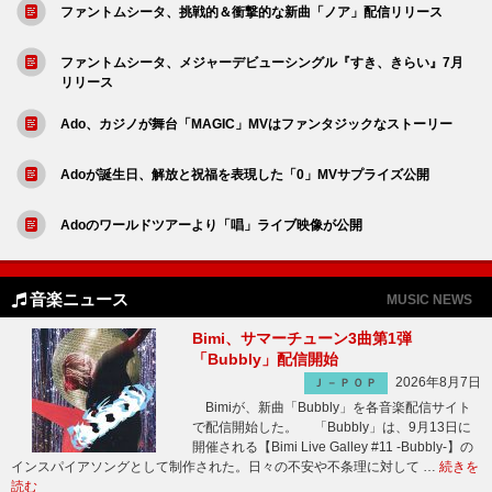
ファントムシータ、挑戦的＆衝撃的な新曲「ノア」配信リリース
ファントムシータ、メジャーデビューシングル『すき、きらい』7月
リリース
Ado、カジノが舞台「MAGIC」MVはファンタジックなストーリー
Adoが誕生日、解放と祝福を表現した「0」MVサプライズ公開
Adoのワールドツアーより「唱」ライブ映像が公開
音楽ニュース
MUSIC NEWS
Bimi、サマーチューン3曲第1弾
「Bubbly」配信開始
2026年8月7日
Ｊ－ＰＯＰ
Bimiが、新曲「Bubbly」を各音楽配信サイト
で配信開始した。 「Bubbly」は、9月13日に
開催される【Bimi Live Galley #11 -Bubbly-】の
インスパイアソングとして制作された。日々の不安や不条理に対して …
続きを
読む