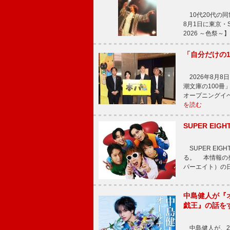
10代20代の
8月1日に東京・Sp
2026 ～色祭
「自分だけの
2026年8月
潮文庫の100
オープニングイ
を読む
SUPER E
SUPER EI
る。 本情報の発
パーエイト）の日”
中島健人が『
戯王』の話を
中島健人が、2