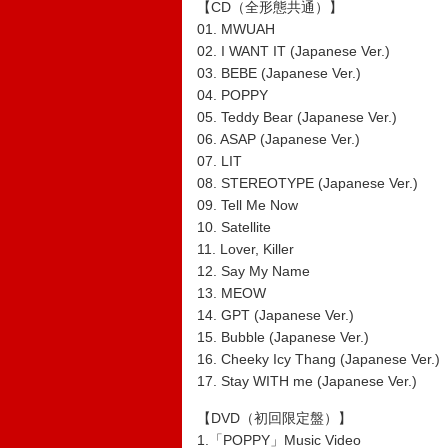
【CD（全形態共通）】
01. MWUAH
02. I WANT IT (Japanese Ver.)
03. BEBE (Japanese Ver.)
04. POPPY
05. Teddy Bear (Japanese Ver.)
06. ASAP (Japanese Ver.)
07. LIT
08. STEREOTYPE (Japanese Ver.)
09. Tell Me Now
10. Satellite
11. Lover, Killer
12. Say My Name
13. MEOW
14. GPT (Japanese Ver.)
15. Bubble (Japanese Ver.)
16. Cheeky Icy Thang (Japanese Ver.)
17. Stay WITH me (Japanese Ver.)
【DVD（初回限定盤）】
1.「POPPY」Music Video