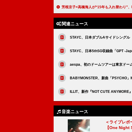
芳根京子×高橋海人が“15年も入れ替わり”、映画『君の顔では泣けない』ファイナル予
関連ニュース
STAYC、日本ダブルAサイドシングル『Lover,
STAYC、日本5thSG収録曲「GPT -J
aespa、初のドームツアーは東京ド
BABYMONSTER、新曲「PSYCHO
ILLIT、新作『NOT CUTE AN
音楽ニュース
＜ライブレポ
【One Night