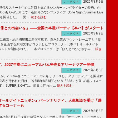
2026年8月9日
Ｊ－ＰＯＰ
同世代リスナーを中心に注目を集めるシンガーソングライターの映秀。が、
otify O-WESTにて一夜限りのワンマンライブ【One Night Summer Live
～】を開催した。 夏 …
続きを読む
1冊との出会いを」――全国の本屋パーティ【本パ】がスタート
2026年8月9日
Ｊ－ＰＯＰ
8日に東京・紀伊國屋書店新宿本店で、森永乳業のマウントレーニアと「新
冊」を企画する新潮文庫がコラボしたプロジェクト【本パ】オールナイト・
ベントが開催された。 本プロジェクトは「ほんとのひとやすみ …
続き
IGHT、2027年春にニューアルバム発売＆アリーナツアー開催
2026年8月8日
Ｊ－ＰＯＰ
GHTが、2027年春にニューアルバムをリリースし、アリーナツアーを開催す
表が行われた日は、“令和8年8月8日”という「888」が並ぶ“超八（スー
。SUPER EIGHTは、前日に行われ …
続きを読む
オールナイトニッポン』パーソナリティ、人生相談を受け『遊
するコーナーも
2026年8月8日
Ｊ－ＰＯＰ
026年8月14日深夜に放送となるニッポン放送『オールナイトニッポン』