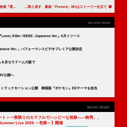
告＆ビジュアル公開
INIがクリスマスを取り戻す、新曲「Present」MVはストーリー仕立て
RELATED NEWS
 Killer / BEBE -Japanese Ver.』6月リリース
apanese Ver.-」パフォーマンスビデオプレミア公開決定
ーム＆京セラドーム大阪で
」MV公開へ
YMORE』トラックモーション公開 韓国版『ポケモン』EDテーマを担当
MUSIC NEWS
ート＞一夜限りのカラフルでハッピーな祝祭――映秀。、
 Summer Live 2026 ～色祭～】開催