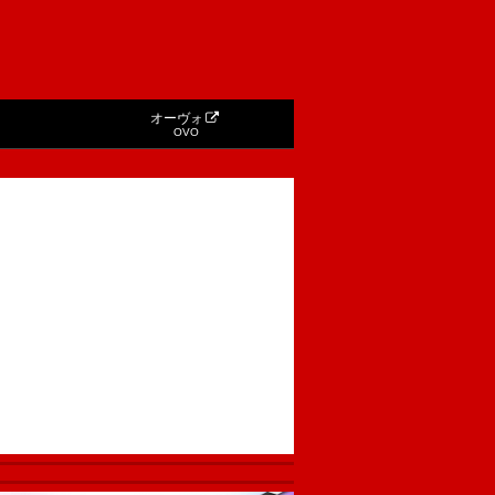
オーヴォ
OVO