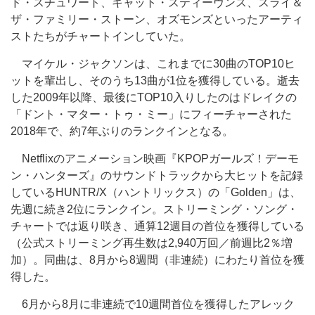
ド・スチュワート、キャット・スティーヴンス、スライ＆
ザ・ファミリー・ストーン、オズモンズといったアーティ
ストたちがチャートインしていた。
マイケル・ジャクソンは、これまでに30曲のTOP10ヒ
ットを輩出し、そのうち13曲が1位を獲得している。逝去
した2009年以降、最後にTOP10入りしたのはドレイクの
「ドント・マター・トゥ・ミー」にフィーチャーされた
2018年で、約7年ぶりのランクインとなる。
Netflixのアニメーション映画『KPOPガールズ！デーモ
ン・ハンターズ』のサウンドトラックから大ヒットを記録
しているHUNTR/X（ハントリックス）の「Golden」は、
先週に続き2位にランクイン。ストリーミング・ソング・
チャートでは返り咲き、通算12週目の首位を獲得している
（公式ストリーミング再生数は2,940万回／前週比2％増
加）。同曲は、8月から8週間（非連続）にわたり首位を獲
得した。
6月から8月に非連続で10週間首位を獲得したアレック