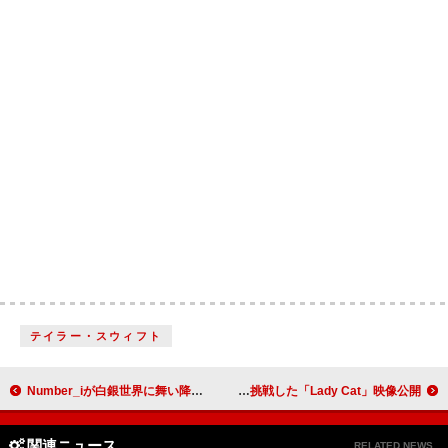
テイラー・スウィフト
Number_iが白銀世界に舞い降りる『雪肌精』新CM＆インタビュー映像公開
ももクロ・佐々木彩夏、最新ライブBlu-rayより“ポールダンス”に初挑戦した「Lady Cat」映像公開
関連ニュース
RELATED NEWS