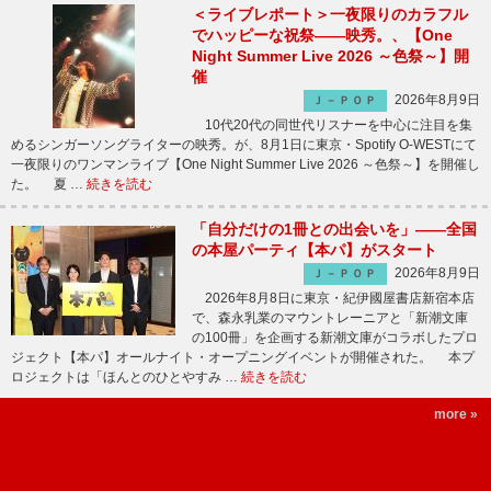
＜ライブレポート＞一夜限りのカラフル
でハッピーな祝祭――映秀。、【One
Night Summer Live 2026 ～色祭～】開
催
2026年8月9日
Ｊ－ＰＯＰ
10代20代の同世代リスナーを中心に注目を集
めるシンガーソングライターの映秀。が、8月1日に東京・Spotify O-WESTにて
一夜限りのワンマンライブ【One Night Summer Live 2026 ～色祭～】を開催し
た。 夏 …
続きを読む
「自分だけの1冊との出会いを」――全国
の本屋パーティ【本パ】がスタート
2026年8月9日
Ｊ－ＰＯＰ
2026年8月8日に東京・紀伊國屋書店新宿本店
で、森永乳業のマウントレーニアと「新潮文庫
の100冊」を企画する新潮文庫がコラボしたプロ
ジェクト【本パ】オールナイト・オープニングイベントが開催された。 本プ
ロジェクトは「ほんとのひとやすみ …
続きを読む
more »