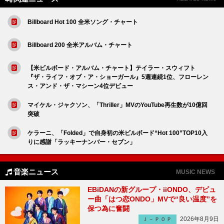
Billboard Hot 100 全米ソング・チャート
Billboard 200 全米アルバム・チャート
【米ビルボード・アルバム・チャート】テイラー・スウィフト
『ザ・ライフ・オブ・ア・ショーガール』5週連続1位、フローレン
ス・アンド・ザ・マシーン4位デビュー
マイケル・ジャクソン、「Thriller」MVのYouTube再生数が10億回
突破
ケラーニ、「Folded」で自身初の米ビルボード“Hot 100”TOP10入
りに感謝「ラッキーナンバー・セブン」
音楽ニュース
MUSIC NEWS
EBiDANの新グループ・iiONDO、デビュ
ー曲「はつ恋ONDO」MVで“良い温度”を
保つ為に奮闘
2026年8月9日
Ｊ－ＰＯＰ