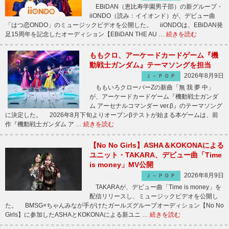
EBiDAN（恵比寿学園男子部）の新グループ・
iiONDO（読み：イイオンド）が、デビュー曲
「はつ恋ONDO」のミュージックビデオを公開した。 iiONDOは、EBiDAN発
足15周年を記念したオーディション【EBiDAN THE AU …
続きを読む
ももクロ、アーケードカードゲーム『機
動戦士ガンダム』テーマソングを担当
2026年8月9日
Ｊ－ＰＯＰ
ももいろクローバーZの新曲「無 我 夢 中」
が、アーケードカードゲーム『機動戦士ガンダ
ム アーセナルコマンダー ver.β』のテーマソング
に決定した。 2026年8月下旬よりオープンβテストが始まる本ゲームは、前
作『機動戦士ガンダム ア …
続きを読む
【No No Girls】ASHA＆KOKONAによる
ユニット・TAKARA、デビュー曲「Time
is money」MV公開
2026年8月9日
Ｊ－ＰＯＰ
TAKARAが、デビュー曲「Time is money」を
配信リリースし、ミュージックビデオを公開し
た。 BMSG×ちゃんみなが手がけたガールズグループオーディション【No No
Girls】に参加したASHAとKOKONAによる新ユニ …
続きを読む