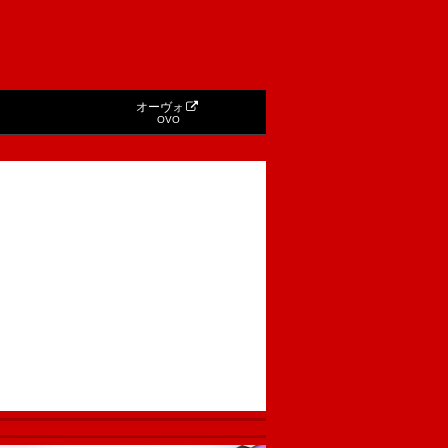
オーヴォ
OVO