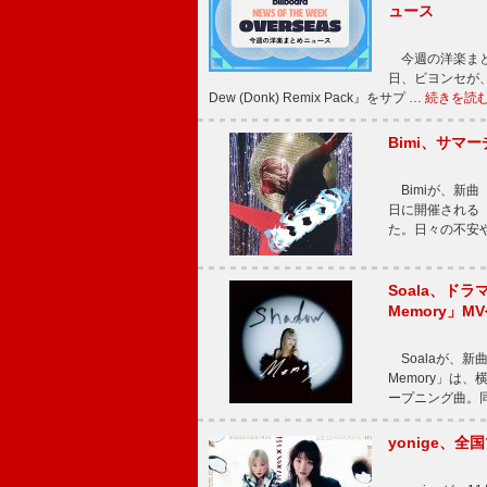
ュース
今週の洋楽まと
日、ビヨンセが、先
Dew (Donk) Remix Pack』をサプ …
続きを読
Bimi、サマ
Bimiが、新曲「
日に開催される【Bi
た。日々の不安
Soala、ド
Memory」M
Soalaが、新曲
Memory」は
ープニング曲。同
yonige、全国