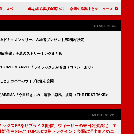
ルMVを公開
ガンズ・アンド・ローゼズ日本のみでリリース、首位最多アーティスト一覧、ピンク・フロイドが50年を経て再び全英1位に：今週の洋楽まとめニュース
RELATED NEWS
フィルム＆ドキュメンタリー、入場者プレゼント第2弾が決定
」累計5億回突破：今週のストリーミングまとめ
】Mrs. GREEN APPLE「ライラック」が首位（コメントあり）
LE「僕のこと」カバーのライブ映像を公開
EMA『今日好き』の主題歌「恋風」披露 ＜THE FIRST TAKE＞
MUSIC NEWS
ミックスEPをサプライズ配信、ウィーザーの来日公演決定、エ
作詞作曲のみでTOP10に2曲ランクイン：今週の洋楽まとめニ