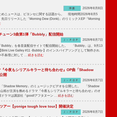
2026年8月8日
洋楽
めニュースは、ビヨンセに関する話題から。 現地時間2026年8月5
日リリースした「Morning Dew (Donk)」のリミックスEP『Morning
む
ーチューン3曲第1弾「Bubbly」配信開始
2026年8月7日
Ｊ－ＰＯＰ
Bubbly」を各音楽配信サイトで配信開始した。 「Bubbly」は、9月13
mi Live Galley #11 -Bubbly-】のインスパイアソングとして制作され
や不条理に対して …
続きを読む
ラマ『今夜もシリアルキラーと待ち合わせ』OP曲「Shadow
V公開
2026年8月7日
Ｊ－ＰＯＰ
「Shadow Memory」のミュージックビデオを公開した。 「Shadow
、横山裕が主演を務めるドラマ『今夜もシリアルキラーと待ち合わせ』のオ
ドラマは講談社『good!アフタヌーン …
続きを読む
ツアー【yonige tough love tour】開催決定
2026年8月7日
Ｊ－ＰＯＰ