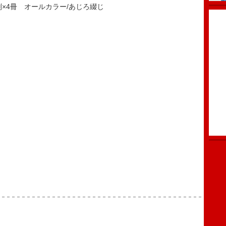
判×4冊 オールカラー/あじろ綴じ