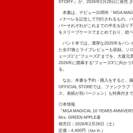
STORY-』が、2026年2月28日に発売 
本書は、デビュー10周年「MGA MAGI
ィナーレを記念して刊行されるもの。バンド本『M
バーそれぞれがこれまでの半生を語り下
をスリーブケースでまとめており、総ペ
バンド本では、濃厚な2025年をバン
た全37曲とライブレビューも収録。ソ
ェーズ1”と“フェーズ2”までを、大森
2026年に開幕する“フェーズ3”に向かう現
る。
なお、本書を予約・購入をすると、撮り下ろ
OFFICIAL STOREでは、ファンクラ
ス、表紙が別バージョン）も特典付き
◎本情報
『MGA MAGICAL 10 YEARS ANNIVER
Mrs. GREEN APPLE著
発売日：2026年2月28日（土）
定価：4,400円（tax in.）