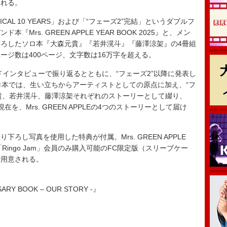
される。
CAL 10 YEARS」および「“フェーズ2”完結」というダブルフ
rs. GREEN APPLE YEAR BOOK 2025』と、メン
ろしたソロ本『大森元貴』『若井滉斗』『藤澤涼架』の4冊組
ージ数は400ページ、文字数は16万字を超える。
ドインタビューで振り返るとともに、“フェーズ2”以降に発表し
ロ本では、生い立ちからアーティストとしての原点に加え、“フ
元貴、若井滉斗、藤澤涼架それぞれのストーリーとして綴り、
在を、Mrs. GREEN APPLEの4つのストーリーとして届け
し写真を使用した特典が付属。Mrs. GREEN APPLE
ブ「Ringo Jam」会員のみ購入可能のFC限定版（スリーブケー
で用意される。
SARY BOOK – OUR STORY -』