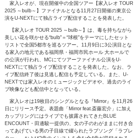
家入レオが、現在開催中の全国ツアー【家入レオ TOUR
2025 ～bulb～】ファイナルとなる11月27日開催の東京公
演をU-NEXTにて独占ライブ配信することを発表した。
【家入レオ TOUR 2025 ～bulb～】は、毒を持ちながら
美しい花を咲かせる“bulb”＝“球根”をテーマにしたセット
リストで全国5都市を巡るツアー。11月9日に3公演目とな
る家入の地元である福岡県・福岡市民ホール 大ホールで
の公演が行われ、MCにてツアーファイナル公演をU-
NEXTにて独占ライブ配信することを発表した。なお、ラ
イブ配信終了後は見逃し配信も予定している。また、U-
NEXTでは家入レオのミュージックビデオや、過去のライ
ブ映像なども配信中となっている。
家入レオは19枚目のシングルとなる『Mirror』を11月26
日にリリース予定。表題曲「Mirror feat.斎藤宏介」に加え
カップリングにはライブでも披露されてきたBLUE
ENCOUNT・田邊駿一提供の、女の子のわがままに付き合
ってあげている男の子目線で綴られたラブソング「ラブレ