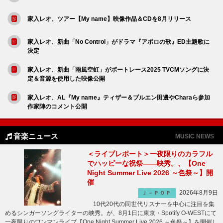
家入レオ、ツアー【My name】映像作品＆CDを8月リリース
家入レオ、新曲「No Control」がドラマ『アポロの歌』ED主題歌に
決定
家入レオ、新曲「雨風空虹」がボートレース2025 TVCMソングに決
定＆音源を使用した映像公開
家入レオ、AL『My name』ティザー＆ブルエン田邊やCharaら参加
作家陣のコメント公開
音楽ニュース
MUSIC NEWS
＜ライブレポート＞一夜限りのカラフル
でハッピーな祝祭――映秀。、【One
Night Summer Live 2026 ～色祭～】開
催
2026年8月9日
Ｊ－ＰＯＰ
10代20代の同世代リスナーを中心に注目を集
めるシンガーソングライターの映秀。が、8月1日に東京・Spotify O-WESTにて
一夜限りのワンマンライブ【One Night Summer Live 2026 ～色祭～】を開催し