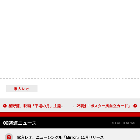
家入レオ
星野源、映画『平場の月』主題歌「いきどまり」配信リリース 楽曲をフィーチャーしたトレーラー公開
超特急、ライブ＆ドキュメンタリー映画『RE:VE』“入プレ”第2弾は「ポスター風自立カード」
関連ニュース
RELATED NEWS
家入レオ、ニューシングル『Mirror』11月リリース