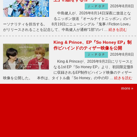
2026年8月8日
Ｊ－ＰＯＰ
中島健人が、2026年8月14日深夜に放送とな
るニッポン放送『オールナイトニッポン』のパ
ーソナリティを担当する。 8月19日にニューシングル『鬼事 / Fiction Love』
がリリースされることを記念して、中島健人が通称“1部”のパ …
続きを読む
King & Prince、EP『So Honey EP』制
作ビハインドのティザー映像を公開
2026年8月8日
Ｊ－ＰＯＰ
King & Princeが、2026年9月2日にリリースと
なる1st EP『So Honey EP』より、初回限定盤B
に収録されるEP制作ビハインド映像のティザー
映像を公開した。 本作は、タイトル曲「So Honey」の中の印 …
続きを読む
more »