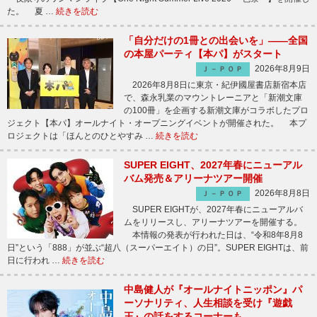
た。 夏 …
続きを読む
「自分だけの1冊との出会いを」――全国
の本屋パーティ【本パ】がスタート
2026年8月9日
Ｊ－ＰＯＰ
2026年8月8日に東京・紀伊國屋書店新宿本店
で、森永乳業のマウントレーニアと「新潮文庫
の100冊」を企画する新潮文庫がコラボしたプロ
ジェクト【本パ】オールナイト・オープニングイベントが開催された。 本プ
ロジェクトは「ほんとのひとやすみ …
続きを読む
SUPER EIGHT、2027年春にニューアル
バム発売＆アリーナツアー開催
2026年8月8日
Ｊ－ＰＯＰ
SUPER EIGHTが、2027年春にニューアルバ
ムをリリースし、アリーナツアーを開催する。
本情報の発表が行われた日は、“令和8年8月8
日”という「888」が並ぶ“超八（スーパーエイト）の日”。SUPER EIGHTは、前
日に行われ …
続きを読む
中島健人が『オールナイトニッポン』パ
ーソナリティ、人生相談を受け『遊戯
王』の話をするコーナーも