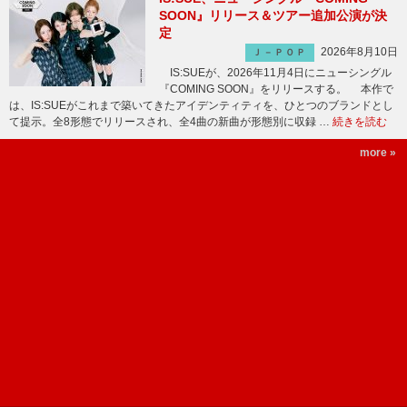
SOON』リリース＆ツアー追加公演が決
定
2026年8月10日
Ｊ－ＰＯＰ
IS:SUEが、2026年11月4日にニューシングル
『COMING SOON』をリリースする。 本作で
は、IS:SUEがこれまで築いてきたアイデンティティを、ひとつのブランドとし
て提示。全8形態でリリースされ、全4曲の新曲が形態別に収録 …
続きを読む
more »