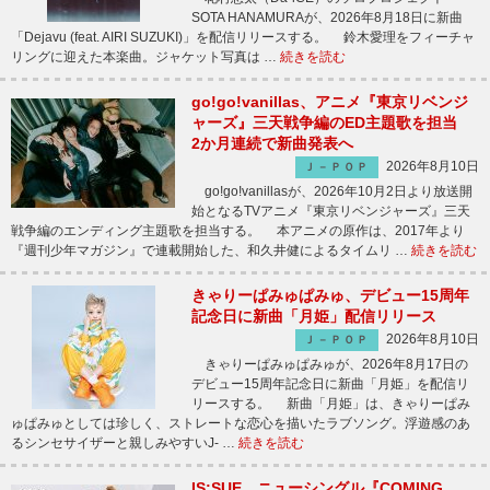
SOTA HANAMURAが、2026年8月18日に新曲
「Dejavu (feat. AIRI SUZUKI)」を配信リリースする。 鈴木愛理をフィーチャ
リングに迎えた本楽曲。ジャケット写真は …
続きを読む
go!go!vanillas、アニメ『東京リベンジ
ャーズ』三天戦争編のED主題歌を担当
2か月連続で新曲発表へ
2026年8月10日
Ｊ－ＰＯＰ
go!go!vanillasが、2026年10月2日より放送開
始となるTVアニメ『東京リベンジャーズ』三天
戦争編のエンディング主題歌を担当する。 本アニメの原作は、2017年より
『週刊少年マガジン』で連載開始した、和久井健によるタイムリ …
続きを読む
きゃりーぱみゅぱみゅ、デビュー15周年
記念日に新曲「月姫」配信リリース
2026年8月10日
Ｊ－ＰＯＰ
きゃりーぱみゅぱみゅが、2026年8月17日の
デビュー15周年記念日に新曲「月姫」を配信リ
リースする。 新曲「月姫」は、きゃりーぱみ
ゅぱみゅとしては珍しく、ストレートな恋心を描いたラブソング。浮遊感のあ
るシンセサイザーと親しみやすいJ- …
続きを読む
IS:SUE、ニューシングル『COMING