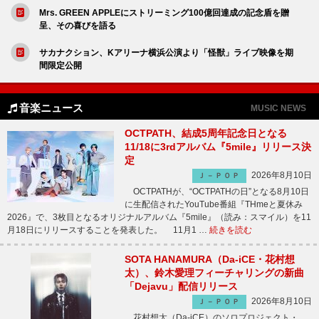
Mrs. GREEN APPLEにストリーミング100億回達成の記念盾を贈
呈、その喜びを語る
サカナクション、Kアリーナ横浜公演より「怪獣」ライブ映像を期
間限定公開
音楽ニュース
MUSIC NEWS
OCTPATH、結成5周年記念日となる
11/18に3rdアルバム『5mile』リリース決
定
2026年8月10日
Ｊ－ＰＯＰ
OCTPATHが、“OCTPATHの日”となる8月10日
に生配信されたYouTube番組『THmeと夏休み
2026』で、3枚目となるオリジナルアルバム『5mile』（読み：スマイル）を11
月18日にリリースすることを発表した。 11月1 …
続きを読む
SOTA HANAMURA（Da-iCE・花村想
太）、鈴木愛理フィーチャリングの新曲
「Dejavu」配信リリース
2026年8月10日
Ｊ－ＰＯＰ
花村想太（Da-iCE）のソロプロジェクト・