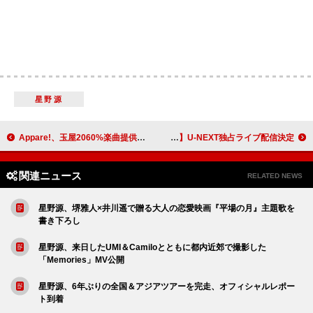
星野源
Appare!、玉屋2060%楽曲提供による新体制初の新曲「きにしないっ！」初披露 新メンバーお披露目公演レポート到着
家入レオ、全国ツアー【家入レオ TOUR 2025 ～bulb～】U-NEXT独占ライブ配信決定
関連ニュース
RELATED NEWS
星野源、堺雅人×井川遥で贈る大人の恋愛映画『平場の月』主題歌を
書き下ろし
星野源、来日したUMI＆Camiloとともに都内近郊で撮影した
「Memories」MV公開
星野源、6年ぶりの全国＆アジアツアーを完走、オフィシャルレポー
ト到着