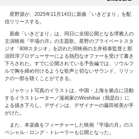
星野源が、2025年11月14日に新曲「いきどまり」を配
信リリースする。
新曲「いきどまり」は、同日に全国公開となる堺雅人の
主演映画『平場の月』の主題歌。星野のプライベートスタ
ジオ「808スタジオ」を訪れた同映画の土井裕泰監督と那
須田淳プロデューサーによる熱烈なオファーを受けて書き
下ろされた。すでに公開されている予告編では、ソウルフ
ルで胸を締め付けるような歌声と切ないサウンド、リリッ
クの一部を聴くことができる。
ジャケット写真のイラストは、中国・上海を拠点に活動
するイラストレーター／漫画家のWoshibai（我是白）に
よる描き下ろし。デザインは、デザイナーの藤田裕美が手
がけた。
また、本楽曲をフィーチャーした映画『平場の月』のス
ペシャル・ロング・トレーラーも公開となった。