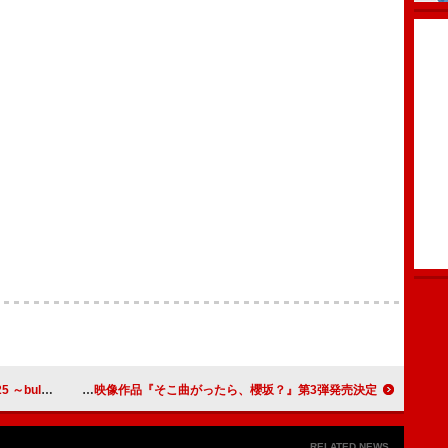
占ライブ配信決定
櫻坂46、映像作品『そこ曲がったら、櫻坂？』第3弾発売決定
RELATED NEWS