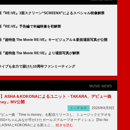
RE:VE』3面スクリーン“SCREENX”によるスペシャル映像解禁
『RE:VE』予告編で本編映像を初解禁
特急 The Movie RE:VE』キービジュアル＆新規場面写真が公開
特急 The Movie RE:VE』より場面写真が解禁
ライブも全力で届けた10周年ファンミーティング
MUSIC NEWS
irls】ASHA＆KOKONAによるユニット・TAKARA、デビュー曲
money」MV公開
2026年8月9日
Ｊ－ＰＯＰ
ビュー曲「Time is money」を配信リリースし、ミュージックビデオを
SG×ちゃんみなが手がけたガールズグループオーディション【No No
したASHAとKOKONAによる新ユニ …
続きを読む