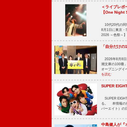
＜ライブレポ
【One Night
10代20代の
8月1日に東京・Sp
2026 ～色祭
「自分だけの
2026年8月
潮文庫の100
オープニングイ
を読む
SUPER E
SUPER EI
る。 本情報の発
パーエイト）の日”
中島健人が『