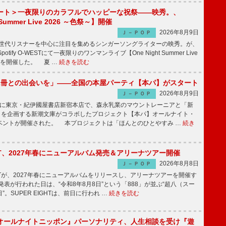
ート＞一夜限りのカラフルでハッピーな祝祭――映秀。、
 Summer Live 2026 ～色祭～】開催
2026年8月9日
Ｊ－ＰＯＰ
同世代リスナーを中心に注目を集めるシンガーソングライターの映秀。が、
otify O-WESTにて一夜限りのワンマンライブ【One Night Summer Live
～】を開催した。 夏 …
続きを読む
1冊との出会いを」――全国の本屋パーティ【本パ】がスタート
2026年8月9日
Ｊ－ＰＯＰ
8日に東京・紀伊國屋書店新宿本店で、森永乳業のマウントレーニアと「新
冊」を企画する新潮文庫がコラボしたプロジェクト【本パ】オールナイト・
ベントが開催された。 本プロジェクトは「ほんとのひとやすみ …
続き
IGHT、2027年春にニューアルバム発売＆アリーナツアー開催
2026年8月8日
Ｊ－ＰＯＰ
GHTが、2027年春にニューアルバムをリリースし、アリーナツアーを開催す
表が行われた日は、“令和8年8月8日”という「888」が並ぶ“超八（スー
。SUPER EIGHTは、前日に行われ …
続きを読む
オールナイトニッポン』パーソナリティ、人生相談を受け『遊