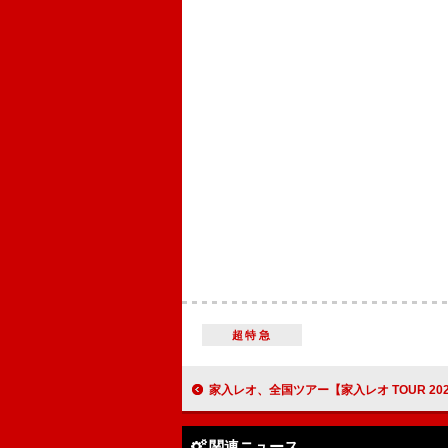
超特急
家入レオ、全国ツアー【家入レオ TOUR 2025 ～bulb～】U-NEXT独
関連ニュース