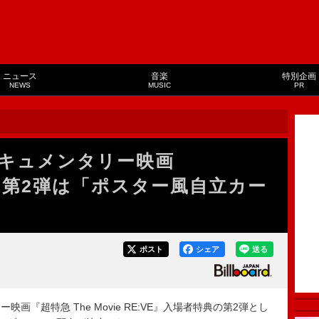
ニュース
音楽
特別企画
NEWS
MUSIC
PR
キュメンタリー映画
レ”第2弾は「ポスター風自立カー
ポスト
シェア
送る
『超特急 The Movie RE:VE』入場者特典の第2弾とし