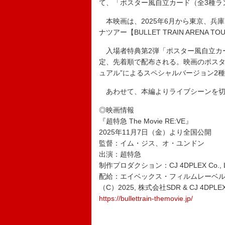
て、「ポスター風自立カード（全3種ラ
本映画は、2025年6月から東京、兵
ナツアー【BULLET TRAIN ARENA 
入場者特典第2弾「ポスター風自立カー
定、先着順で配布される。映画のポスタ
ュアル”によるスペシャルバージョン2
あわせて、本編よりライブシーンを切
◎映画情報
『超特急 The Movie RE:VE』
2025年11月7日（金）より全国公開
監督：イム・ジス、オ・ユンドン
出演：超特急
制作プロダクション：CJ 4DPLEX Co., Ltd
配給：エイベックス・フィルムレーベ
（C）2025, 株式会社SDR & CJ 4DPLEX
https://bullettrain-themovie.jp/