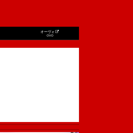
オーヴォ
OVO