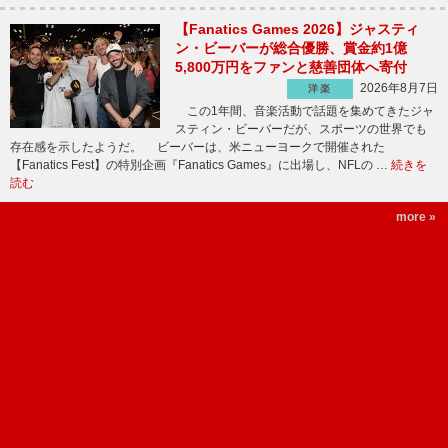
【Fanatics Games 2026】ジャスティ
ン・ビーバーが総合優勝、賞金約1億
5,800万円をファンと慈善団体へ寄付
2026年8月7日
洋楽
この1年間、音楽活動で話題を集めてきたジャ
スティン・ビーバーだが、スポーツの世界でも
存在感を示したようだ。 ビーバーは、米ニューヨークで開催された
【Fanatics Fest】の特別企画『Fanatics Games』に出場し、NFLの …
続きを
読む
more »