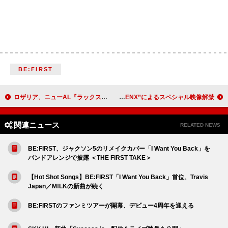
BE:FIRST
ロザリア、ニューAL『ラックス』をマドンナが称賛「聴くのをやめられない！」
超特急、ライブ＆ドキュメンタリー映画『RE:VE』3面スクリーン“SCREENX”によるスペシャル映像解禁
関連ニュース
RELATED NEWS
BE:FIRST、ジャクソン5のリメイクカバー「I Want You Back」を
バンドアレンジで披露 ＜THE FIRST TAKE＞
【Hot Shot Songs】BE:FIRST「I Want You Back」首位、Travis
Japan／M!LKの新曲が続く
BE:FIRSTのファンミツアーが開幕、デビュー4周年を迎える