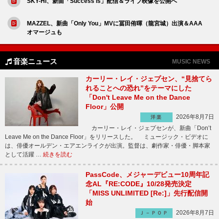
SKY-HI、新曲「Success is」配信＆ライブ映像を公開へ
MAZZEL、新曲「Only You」MVに冨田侑暉（龍宮城）出演＆AAA
オマージュも
音楽ニュース
MUSIC NEWS
カーリー・レイ・ジェプセン、“見捨てら
れることへの恐れ”をテーマにした
「Don't Leave Me on the Dance
Floor」公開
2026年8月7日
洋楽
カーリー・レイ・ジェプセンが、新曲「Don’t
Leave Me on the Dance Floor」をリリースした。 ミュージック・ビデオに
は、俳優オールデン・エアエンライクが出演。監督は、劇作家・俳優・脚本家
として活躍 …
続きを読む
PassCode、メジャーデビュー10周年記
念AL『RE:CODE』10/28発売決定
「MISS UNLIMITED [Re:]」先行配信開
始
2026年8月7日
Ｊ－ＰＯＰ