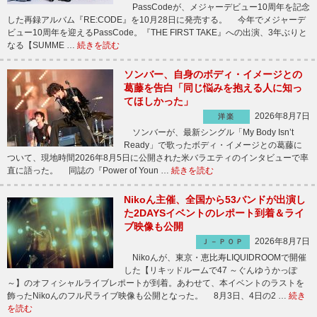
PassCodeが、メジャーデビュー10周年を記念
した再録アルバム『RE:CODE』を10月28日に発売する。 今年でメジャーデ
ビュー10周年を迎えるPassCode。『THE FIRST TAKE』への出演、3年ぶりと
なる【SUMME …
続きを読む
ソンバー、自身のボディ・イメージとの
葛藤を告白「同じ悩みを抱える人に知っ
てほしかった」
2026年8月7日
洋楽
ソンバーが、最新シングル「My Body Isn’t
Ready」で歌ったボディ・イメージとの葛藤に
ついて、現地時間2026年8月5日に公開された米バラエティのインタビューで率
直に語った。 同誌の『Power of Youn …
続きを読む
Nikoん主催、全国から53バンドが出演し
た2DAYSイベントのレポート到着＆ライ
ブ映像も公開
2026年8月7日
Ｊ－ＰＯＰ
Nikoんが、東京・恵比寿LIQUIDROOMで開催
した【リキッドルームで47 ～ぐんゆうかっぽ
～】のオフィシャルライブレポートが到着。あわせて、本イベントのラストを
飾ったNikoんのフル尺ライブ映像も公開となった。 8月3日、4日の2 …
続き
を読む