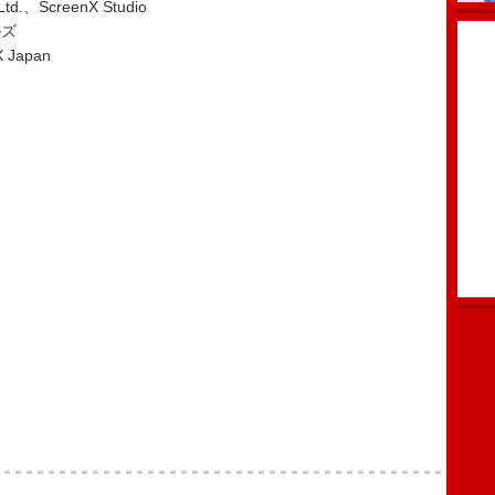
.、ScreenX Studio
ルズ
 Japan