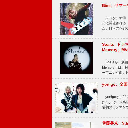
Bimi、サマ
Bimiが、新曲「
日に開催される【Bi
た。日々の不安
Soala、ド
Memory」M
Soalaが、新曲
Memory」は
ープニング曲。同
yonige、全国
yonigeが、11
yonigeは、東名
後初のワンマン
伊藤美来、5t