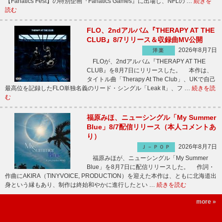
【Fanatics Fest】の特別企画『Fanatics Games』に出場し、NFLの …
続きを
読む
FLO、2ndアルバム『THERAPY AT THE
CLUB』8/7リリース＆収録曲MV公開
2026年8月7日
洋楽
FLOが、2ndアルバム『THERAPY AT THE
CLUB』を8月7日にリリースした。 本作は、
タイトル曲「Therapy At The Club」、UKで自己
最高位を記録したFLO単独名義のリード・シングル「Leak It」、フ …
続きを読
む
福原みほ、ニューシングル「My Summer
Blue」8/7配信リリース（本人コメントあ
り）
2026年8月7日
Ｊ－ＰＯＰ
福原みほが、ニューシングル「My Summer
Blue」を8月7日に配信リリースした。 作詞・
作曲にAKIRA（TINYVOICE, PRODUCTION）を迎えた本作は、ともに北海道出
身という縁もあり、制作は終始和やかに進行したとい …
続きを読む
more »