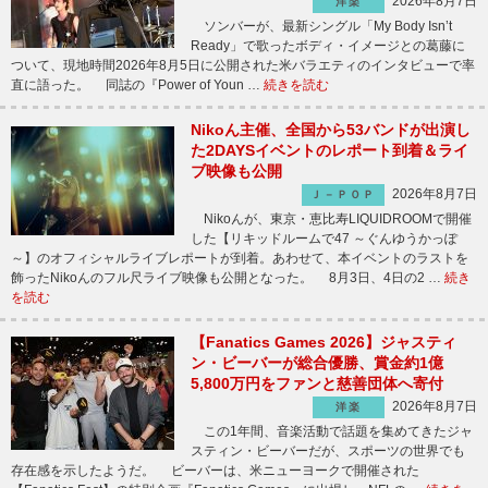
2026年8月7日
洋楽
ソンバーが、最新シングル「My Body Isn’t
Ready」で歌ったボディ・イメージとの葛藤に
ついて、現地時間2026年8月5日に公開された米バラエティのインタビューで率
直に語った。 同誌の『Power of Youn …
続きを読む
Nikoん主催、全国から53バンドが出演し
た2DAYSイベントのレポート到着＆ライ
ブ映像も公開
2026年8月7日
Ｊ－ＰＯＰ
Nikoんが、東京・恵比寿LIQUIDROOMで開催
した【リキッドルームで47 ～ぐんゆうかっぽ
～】のオフィシャルライブレポートが到着。あわせて、本イベントのラストを
飾ったNikoんのフル尺ライブ映像も公開となった。 8月3日、4日の2 …
続き
を読む
【Fanatics Games 2026】ジャスティ
ン・ビーバーが総合優勝、賞金約1億
5,800万円をファンと慈善団体へ寄付
2026年8月7日
洋楽
この1年間、音楽活動で話題を集めてきたジャ
スティン・ビーバーだが、スポーツの世界でも
存在感を示したようだ。 ビーバーは、米ニューヨークで開催された