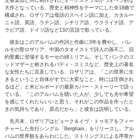
交響楽団と共に制作されたオーケストラルかつオペラ的な
大作となっている。歴史と精神性をテーマにした全18曲で
構成され、ロザリアは母語のスペイン語に加え、カタルー
ニャ語、英語、ラテン語、シチリア語、ウクライナ語、ア
ラビア語、ドイツ語など13の言語で歌っている。
彼女はこのアルバムの作詞と作曲に3年を費やし、パレ
ルモの聖ロザリア、中国のタオイストで詩人の孫不二、旧
約聖書に登場するモーセの姉ミリアム、そしてパンクのゴ
ッドマザーと称されるパティ・スミスなど、歴史上の著名
な女性たちに言及している。ロザリアは、「この世界に生
きるということ自体がすでに大変なこと。時には圧倒され
るほど」と米ビルボードの最新カバー・ストーリーで語っ
ている。「このアルバムを聴いた人が、少しでも光や希望
を感じてくれたらいいと思う。それがこの作品を作ったと
きの気持ちであり、原点だから」と彼女は説明している。
先月末、ロザリアはビョーク＆イヴ・トゥモアをフィー
チャーした先行シングル「Berghain」をリリースし、アル
バムの世界観をあらわにした。ストリングスによる序章か