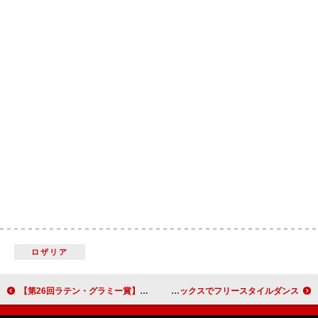
ロザリア
【第26回ラテン・グラミー賞】バッド・バニー／カロルG／カトリエル＆パコ・アモロソらのパフォーマンス決定
TAKUMIが『HIGHLIGHT』に登場、THE JET BOY BANGERZ「Let's Dance」リミックスでフリースタイルダンス