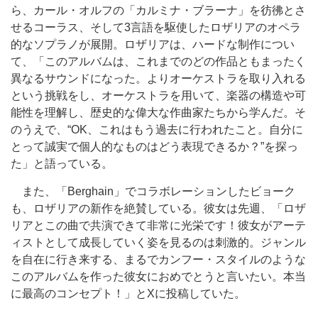
ら、カール・オルフの「カルミナ・ブラーナ」を彷彿とさ
せるコーラス、そして3言語を駆使したロザリアのオペラ
的なソプラノが展開。ロザリアは、ハードな制作につい
て、「このアルバムは、これまでのどの作品ともまったく
異なるサウンドになった。よりオーケストラを取り入れる
という挑戦をし、オーケストラを用いて、楽器の構造や可
能性を理解し、歴史的な偉大な作曲家たちから学んだ。そ
のうえで、“OK、これはもう過去に行われたこと。自分に
とって誠実で個人的なものはどう表現できるか？”を探っ
た」と語っている。
また、「Berghain」でコラボレーションしたビョーク
も、ロザリアの新作を絶賛している。彼女は先週、「ロザ
リアとこの曲で共演できて非常に光栄です！彼女がアーテ
ィストとして成長していく姿を見るのは刺激的。ジャンル
を自在に行き来する、まるでカンフー・スタイルのような
このアルバムを作った彼女におめでとうと言いたい。本当
に最高のコンセプト！」とXに投稿していた。