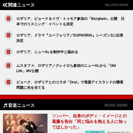
関連ニュース
RELATED NEWS
ロザリア、ビョーク＆イヴ・トゥモア参加の「Berghain」公開 日
本でのリスニング・イベントも決定
ロザリア、ドラマ『ユーフォリア／EUPHORIA』シーズン3に出演
決定
ロザリア、ニューALを制作中と認める
ムスタファ、ロザリア／クレイロら参加のニューALから「Old
Life」MV公開
ビョーク、ロザリアとのコラボ「Oral」で母国アイスランドの環境
問題に光を当てる
音楽ニュース
MUSIC NEWS
ソンバー、自身のボディ・イメージとの
葛藤を告白「同じ悩みを抱える人に知っ
てほしかった」