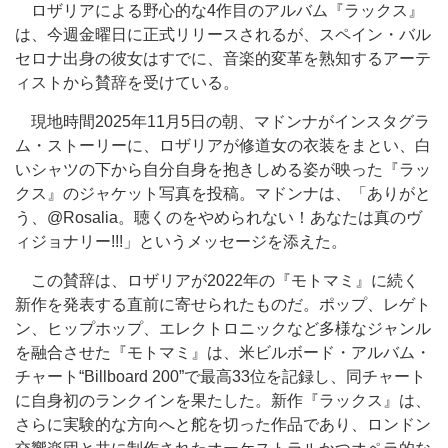
ロザリアによる野心的な4作目のアルバム『ラックス』
は、今週金曜日に正式リリースされるが、スペイン・バル
セロナ出身の彼女はすでに、音楽的変革を熟知するアーテ
ィストから賛辞を受けている。
現地時間2025年11月5日の朝、マドンナがインスタグラ
ム・ストーリーに、ロザリアが修道女の衣装をまとい、白
いシャツの下から自分自身を抱きしめる姿が映った『ラッ
クス』のジャケット写真を投稿。マドンナは、「ありがと
う、@Rosalia。聴くのをやめられない！あなたは真のヴ
ィジョナリー!!!」というメッセージを添えた。
この賛辞は、ロザリアが2022年の『モトマミ』に続く
新作を発表する直前に寄せられたものだ。ポップ、レゲト
ン、ヒップホップ、エレクトロニックなど多様なジャンル
を融合させた『モトマミ』は、米ビルボード・アルバム・
チャート“Billboard 200”で最高33位を記録し、同チャート
に自身初のランクインを果たした。新作『ラックス』は、
さらに実験的な方向へと舵を切った作品であり、ロンドン