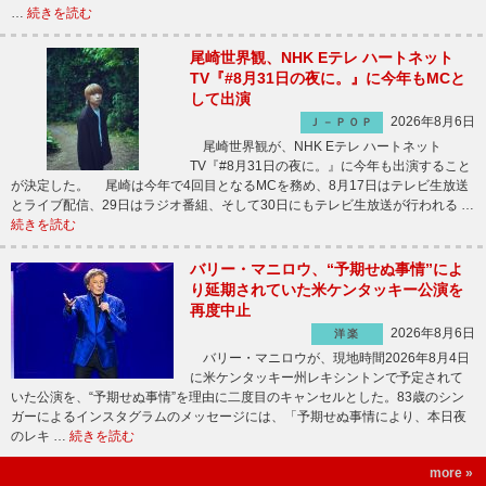
…
続きを読む
尾崎世界観、NHK Eテレ ハートネット
TV『#8月31日の夜に。』に今年もMCと
して出演
2026年8月6日
Ｊ－ＰＯＰ
尾崎世界観が、NHK Eテレ ハートネット
TV『#8月31日の夜に。』に今年も出演すること
が決定した。 尾崎は今年で4回目となるMCを務め、8月17日はテレビ生放送
とライブ配信、29日はラジオ番組、そして30日にもテレビ生放送が行われる …
続きを読む
バリー・マニロウ、“予期せぬ事情”によ
り延期されていた米ケンタッキー公演を
再度中止
2026年8月6日
洋楽
バリー・マニロウが、現地時間2026年8月4日
に米ケンタッキー州レキシントンで予定されて
いた公演を、“予期せぬ事情”を理由に二度目のキャンセルとした。83歳のシン
ガーによるインスタグラムのメッセージには、「予期せぬ事情により、本日夜
のレキ …
続きを読む
more »