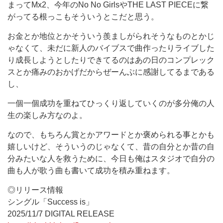
まってMx2、今年のNo No GirlsやTHE LAST PIECEに繋
がってる根っこもそういうとこだと思う。
お金とか地位とかそういう羨ましがられそうなものとかじ
ゃなくて、未だに新人のバイブスで曲作ったりライブした
り成長しようとしたりできてるのはあの日のコンプレック
スとか痛みのおかげだからぜーんぶに感謝してるまである
し、
一個一個成功を重ねてひっくり返していくのが多分俺の人
生の楽しみ方なのよ。
なので、もちろん賞とかアワードとか褒められる事とかも
嬉しいけど、そういうのじゃなくて、昔の自分とか昔の自
分みたいな人を救うために、今日も俺はスタジオで自分の
曲も人が歌う曲も書いて成功を積み重ねます。
◎リリース情報
シングル「Success is」
2025/11/7 DIGITAL RELEASE