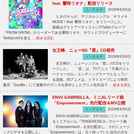
feat. 響咲リオナ」配信リリース
2026年8月6日
Ｊ－ＰＯＰ
ときのそらが、デジタルシングル「キラメキ
MODE！feat. 響咲リオナ」をリリースした。
新曲はゲストアーティストにVTuberグループ
『FROW GROW』のリーダーである響咲リオナ、サウンドプロデューサーに
TeddyLoidを迎え …
続きを読む
女王蜂、ニューSG『星』CD発売
2026年8月6日
Ｊ－ＰＯＰ
女王蜂が、ニューシングル『星』のCDをリリ
ースした。 「星」は、TVアニメ『天幕のジャ
ードゥーガル』エンディングテーマとなってい
る楽曲。同アニメは、トマトスープにより秋田
書店『Souffle』にて連載中のマンガを原作としたアニメ化作品で …
続きを読む
ENVii GABRIELLA、ミニALリード曲
「Empowerment」先行配信＆MV公開
2026年8月6日
Ｊ－ＰＯＰ
ENVii GABRIELLAが、9月16日にリリースす
るミニアルバム『TRIGENESICA』のリード曲
「Empowerment」を先行配信し、そのミュージ
ックビデオを公開した。 「Empowerment」は、元々持っていた自分の力を