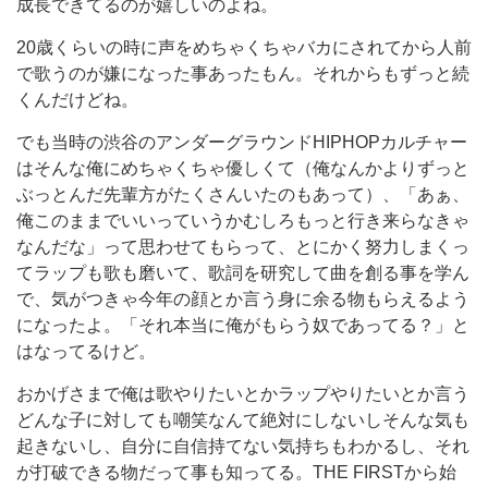
成長できてるのが嬉しいのよね。
20歳くらいの時に声をめちゃくちゃバカにされてから人前
で歌うのが嫌になった事あったもん。それからもずっと続
くんだけどね。
でも当時の渋谷のアンダーグラウンドHIPHOPカルチャー
はそんな俺にめちゃくちゃ優しくて（俺なんかよりずっと
ぶっとんだ先輩方がたくさんいたのもあって）、「あぁ、
俺このままでいいっていうかむしろもっと行き来らなきゃ
なんだな」って思わせてもらって、とにかく努力しまくっ
てラップも歌も磨いて、歌詞を研究して曲を創る事を学ん
で、気がつきゃ今年の顔とか言う身に余る物もらえるよう
になったよ。「それ本当に俺がもらう奴であってる？」と
はなってるけど。
おかげさまで俺は歌やりたいとかラップやりたいとか言う
どんな子に対しても嘲笑なんて絶対にしないしそんな気も
起きないし、自分に自信持てない気持ちもわかるし、それ
が打破できる物だって事も知ってる。THE FIRSTから始