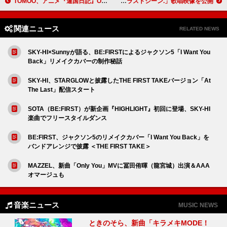
TOMOO、アニメ『違国日記』OPテーマを担当
eill、切ないラブソング「ラストシーン.」歌唱映像を公開
関連ニュース
RELATED NEWS
SKY-HI×Sunnyが語る、BE:FIRSTによるジャクソン5「I Want You
Back」リメイクカバーの制作秘話
SKY-HI、STARGLOWと披露したTHE FIRST TAKEバージョン「At
The Last」配信スタート
SOTA（BE:FIRST）が新企画『HIGHLIGHT』初回に登場、SKY-HI
楽曲でフリースタイルダンス
BE:FIRST、ジャクソン5のリメイクカバー「I Want You Back」を
バンドアレンジで披露 ＜THE FIRST TAKE＞
MAZZEL、新曲「Only You」MVに冨田侑暉（龍宮城）出演＆AAA
オマージュも
音楽ニュース
MUSIC NEWS
ときのそら、新曲「キラメキMODE！