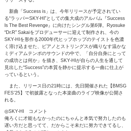
新曲「Success is」は、今年リリースが予定されてい
る“ラッパーSKY-HI”としての集大成のアルバム『Success
Is The Best Revenge』に向けたシングル第6弾。Ryosuke
“Dr.R” Sakaiをプロデューサーに迎えて制作され、今の
SKY-HIを形作る2000年代ヒップホップのテイストを色濃
く溶け込ませた、ピアノとストリングスが織りなす温かな
ミディアムテンポのサウンドの中で、「自分自身にとって
の成功とは何か」を描き、SKY-HIが自らの人生を通して
見出した“Success”の本質を静かに提示する一曲に仕上が
っているという。
また、リリース日の21時には、先日開催された【BMSG
FES’25】で初披露となった本楽曲のライブ映像が公開さ
れる。
◎SKY-HI コメント
俺ろくに才能もなかったのにちゃんと本気で努力したのも
遅い方だと思ってて、だからこそ未だに努力できてるし、