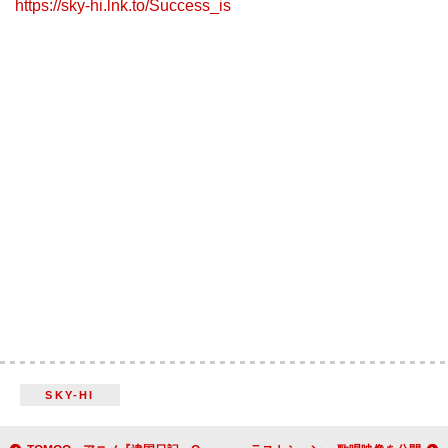
https://sky-hi.lnk.to/Success_is
SKY-HI