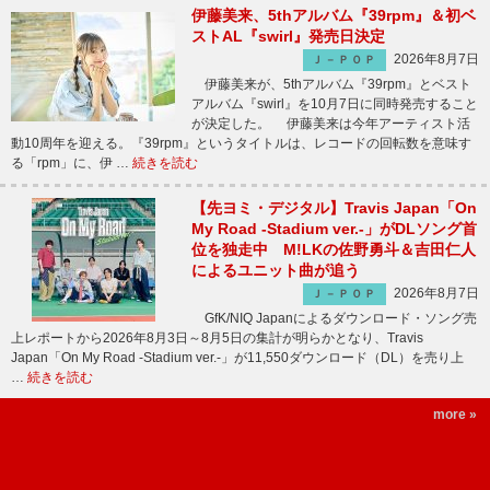
伊藤美来、5thアルバム『39rpm』＆初ベ
ストAL『swirl』発売日決定
2026年8月7日
Ｊ－ＰＯＰ
伊藤美来が、5thアルバム『39rpm』とベスト
アルバム『swirl』を10月7日に同時発売すること
が決定した。 伊藤美来は今年アーティスト活
動10周年を迎える。『39rpm』というタイトルは、レコードの回転数を意味す
る「rpm」に、伊 …
続きを読む
【先ヨミ・デジタル】Travis Japan「On
My Road -Stadium ver.-」がDLソング首
位を独走中 M!LKの佐野勇斗＆吉田仁人
によるユニット曲が追う
2026年8月7日
Ｊ－ＰＯＰ
GfK/NIQ Japanによるダウンロード・ソング売
上レポートから2026年8月3日～8月5日の集計が明らかとなり、Travis
Japan「On My Road -Stadium ver.-」が11,550ダウンロード（DL）を売り上
…
続きを読む
more »