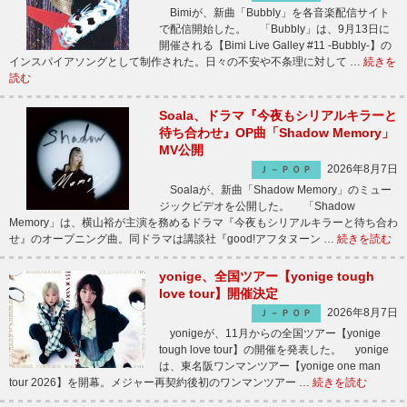
Bimiが、新曲「Bubbly」を各音楽配信サイト
で配信開始した。 「Bubbly」は、9月13日に
開催される【Bimi Live Galley #11 -Bubbly-】の
インスパイアソングとして制作された。日々の不安や不条理に対して …
続きを
読む
Soala、ドラマ『今夜もシリアルキラーと
待ち合わせ』OP曲「Shadow Memory」
MV公開
2026年8月7日
Ｊ－ＰＯＰ
Soalaが、新曲「Shadow Memory」のミュー
ジックビデオを公開した。 「Shadow
Memory」は、横山裕が主演を務めるドラマ『今夜もシリアルキラーと待ち合わ
せ』のオープニング曲。同ドラマは講談社『good!アフタヌーン …
続きを読む
yonige、全国ツアー【yonige tough
love tour】開催決定
2026年8月7日
Ｊ－ＰＯＰ
yonigeが、11月からの全国ツアー【yonige
tough love tour】の開催を発表した。 yonige
は、東名阪ワンマンツアー【yonige one man
tour 2026】を開幕。メジャー再契約後初のワンマンツアー …
続きを読む