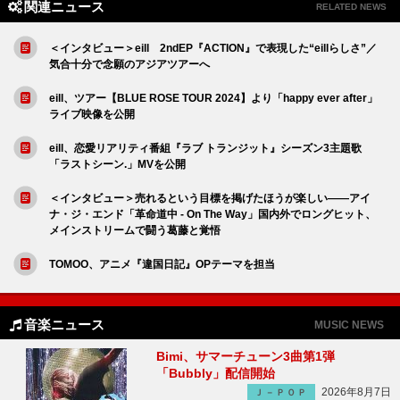
関連ニュース
RELATED NEWS
＜インタビュー＞eill 2ndEP『ACTION』で表現した“eillらしさ”／
気合十分で念願のアジアツアーへ
eill、ツアー【BLUE ROSE TOUR 2024】より「happy ever after」
ライブ映像を公開
eill、恋愛リアリティ番組『ラブ トランジット』シーズン3主題歌
「ラストシーン.」MVを公開
＜インタビュー＞売れるという目標を掲げたほうが楽しい――アイ
ナ・ジ・エンド「革命道中 - On The Way」国内外でロングヒット、
メインストリームで闘う葛藤と覚悟
TOMOO、アニメ『違国日記』OPテーマを担当
音楽ニュース
MUSIC NEWS
Bimi、サマーチューン3曲第1弾
「Bubbly」配信開始
2026年8月7日
Ｊ－ＰＯＰ