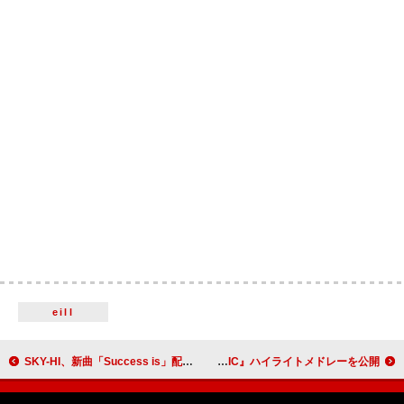
eill
SKY-HI、新曲「Success is」配信＆ライブ映像を公開へ
INI、ニューシングル『THE WINTER MAGIC』ハイライトメドレーを公開