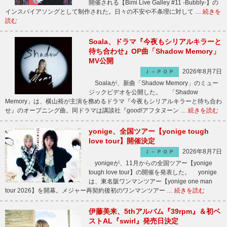
開催される【Bimi Live Galley #11 -Bubbly-】の
インスパイアソングとして制作された。日々の不安や不条理に対して …
続きを
読む
Soala、ドラマ『今夜もシリアルキラーと
待ち合わせ』OP曲「Shadow Memory」
MV公開
2026年8月7日
Ｊ－ＰＯＰ
Soalaが、新曲「Shadow Memory」のミュー
ジックビデオを公開した。 「Shadow
Memory」は、横山裕が主演を務めるドラマ『今夜もシリアルキラーと待ち合わ
せ』のオープニング曲。同ドラマは講談社『good!アフタヌーン …
続きを読む
yonige、全国ツアー【yonige tough
love tour】開催決定
2026年8月7日
Ｊ－ＰＯＰ
yonigeが、11月からの全国ツアー【yonige
tough love tour】の開催を発表した。 yonige
は、東名阪ワンマンツアー【yonige one man
tour 2026】を開幕。メジャー再契約後初のワンマンツアー …
続きを読む
伊藤美来、5thアルバム『39rpm』＆初ベ
ストAL『swirl』発売日決定