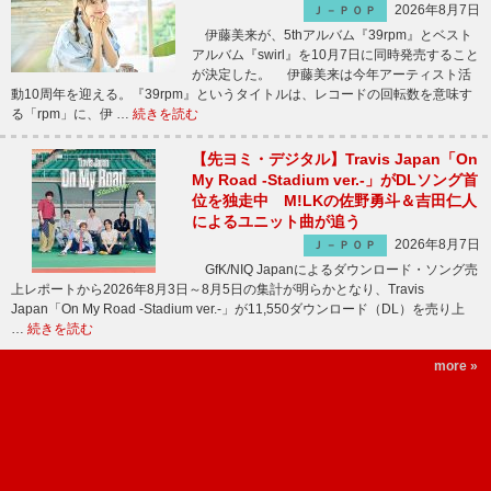
2026年8月7日
Ｊ－ＰＯＰ
伊藤美来が、5thアルバム『39rpm』とベスト
アルバム『swirl』を10月7日に同時発売すること
が決定した。 伊藤美来は今年アーティスト活
動10周年を迎える。『39rpm』というタイトルは、レコードの回転数を意味す
る「rpm」に、伊 …
続きを読む
【先ヨミ・デジタル】Travis Japan「On
My Road -Stadium ver.-」がDLソング首
位を独走中 M!LKの佐野勇斗＆吉田仁人
によるユニット曲が追う
2026年8月7日
Ｊ－ＰＯＰ
GfK/NIQ Japanによるダウンロード・ソング売
上レポートから2026年8月3日～8月5日の集計が明らかとなり、Travis
Japan「On My Road -Stadium ver.-」が11,550ダウンロード（DL）を売り上
…
続きを読む
more »