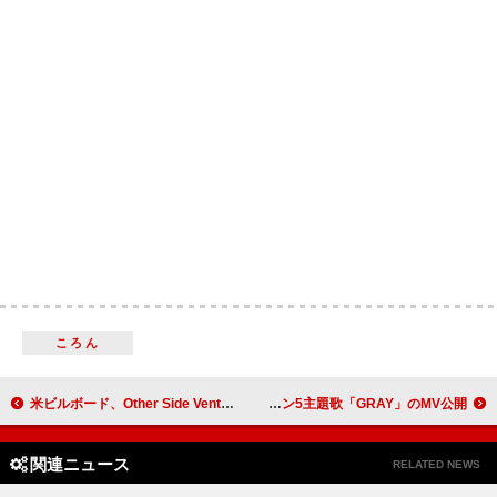
ころん
米ビルボード、Other Side Venturesと提携しインドに進出
十明、月9ドラマ『絶対零度』シーズン5主題歌「GRAY」のMV公開
関連ニュース
RELATED NEWS