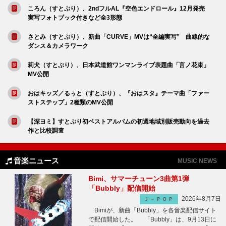
ころん（すとぷり）、2ndフルAL『空色エンドロール』12月発売
実写フォトブック付きなど全3形態
さとみ（すとぷり）、新曲「CURVE」MVは“全編実写” 曲線的な
ダンス＆カメラワーク
莉犬（すとぷり）、日本武道館ワンマンライブ表題曲「言ノ花束」
MV公開
おはキッズ／るぅと（すとぷり）、『おはスタ』テーマ曲「ファー
ストステップ」2種類のMV公開
【深ヨミ】すとぷり初ベストアルバムの初週地域別販売動向を過去
作と比較調査
音楽ニュース
MUSIC NEWS
Bimi、サマーチューン3曲第1弾
「Bubbly」配信開始
2026年8月7日
Ｊ－ＰＯＰ
Bimiが、新曲「Bubbly」を各音楽配信サイト
で配信開始した。 「Bubbly」は、9月13日に