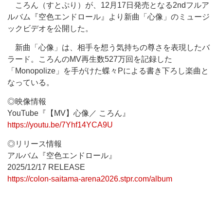
ころん（すとぷり）が、12月17日発売となる2ndフルア
ルバム『空色エンドロール』より新曲「心像」のミュージ
ックビデオを公開した。
新曲「心像」は、相手を想う気持ちの尊さを表現したバ
ラード。ころんのMV再生数527万回を記録した
「Monopolize」を手がけた蝶々Pによる書き下ろし楽曲と
なっている。
◎映像情報
YouTube『【MV】心像／ ころん』
https://youtu.be/7Yhf14YCA9U
◎リリース情報
アルバム『空色エンドロール』
2025/12/17 RELEASE
https://colon-saitama-arena2026.stpr.com/album