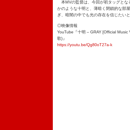
本MVの監督は、今回が初タッグとな
かのような十明と、薄暗く閉鎖的な部
ぎ、暗闇の中でも光の存在を信じたいと
◎映像情報
YouTube『十明 – GRAY [Officia
歌)』
https://youtu.be/Qg80oT27a-k