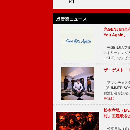
ピ】
音楽ニュース
光GENJIの
You Again』
光GENJIのアル
ストリーミング＆
LIGHT』でデビ
ザ・ゲスト・
英マンチェスタ
【SUMMER 
お渡し会が決定
を読む
松本孝弘（B
村』主題歌を
松本孝弘（B’z）率