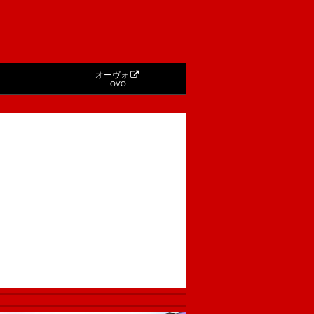
オーヴォ
OVO