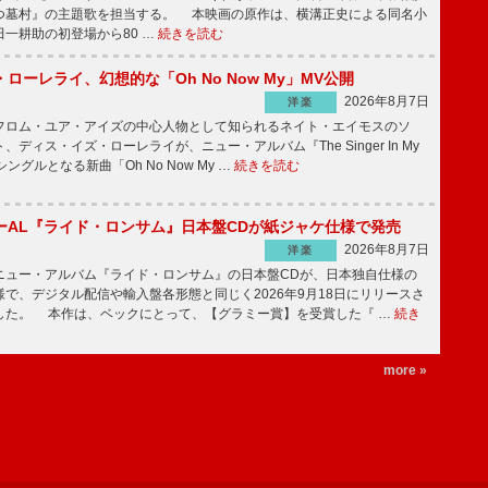
つ墓村』の主題歌を担当する。 本映画の原作は、横溝正史による同名小
一耕助の初登場から80 …
続きを読む
ローレライ、幻想的な「Oh No Now My」MV公開
2026年8月7日
洋楽
ロム・ユア・アイズの中心人物として知られるネイト・エイモスのソ
ディス・イズ・ローレライが、ニュー・アルバム『The Singer In My
シングルとなる新曲「Oh No Now My …
続きを読む
ーAL『ライド・ロンサム』日本盤CDが紙ジャケ仕様で発売
2026年8月7日
洋楽
ュー・アルバム『ライド・ロンサム』の日本盤CDが、日本独自仕様の
で、デジタル配信や輸入盤各形態と同じく2026年9月18日にリリースさ
した。 本作は、ベックにとって、【グラミー賞】を受賞した『 …
続き
more »