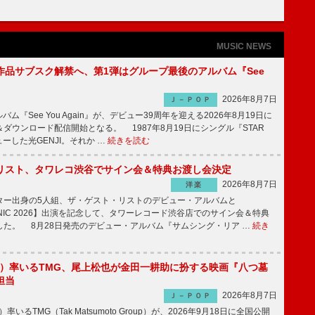
MUSIC NEWS
全作品サブスク解禁へ、第1弾はグループ最後のアルバム『See
2026年8月7日
Ｊ－ＰＯＰ
バム『See You Again』が、デビュー39周年を迎える2026年8月19日に
ダウンロード配信開始となる。 1987年8月19日にシングル『STAR
ューした光GENJI。それか …
続きを読む
リスト、タワレコ渋谷でサイン会＆特典お渡し会決定
2026年8月7日
洋楽
ー出身の5人組、ザ・ゲスト・リストのデビュー・アルバムと
SONIC 2026】出演を記念して、タワーレコード渋谷店でのサイン会＆特典
した。 8月28日発売のデビュー・アルバム『サムシング・リア …
続き
'z）率いるTMG、尾上松也が金田一耕助に扮する映画『八つ墓
担当
2026年8月7日
Ｊ－ＰＯＰ
いるTMG（Tak Matsumoto Group）が、2026年9月18日に全国公開