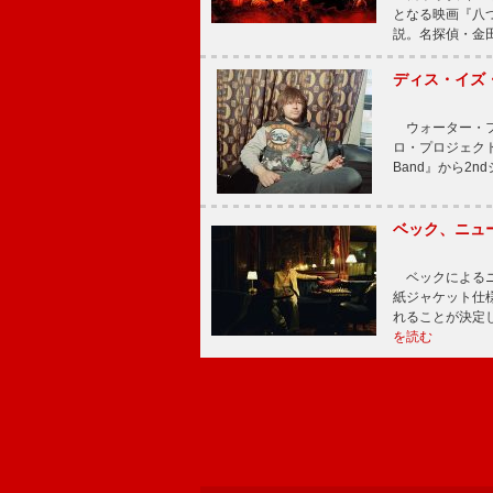
となる映画『八
説。名探偵・金田
ディス・イズ・
ウォーター・フ
ロ・プロジェクト、
Band』から2nd
ベック、ニュ
ベックによるニ
紙ジャケット仕様
れることが決定
を読む