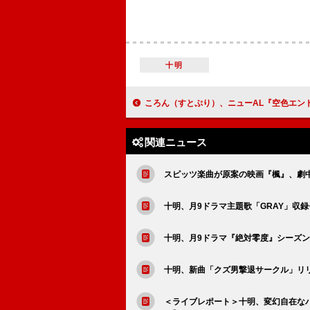
十明
ころん（すとぷり）、ニューAL『空色エンドロール』より蝶々P提供の新曲「
関連ニュース
スピッツ楽曲が原案の映画『楓』、劇
十明、月9ドラマ主題歌「GRAY」収録
十明、月9ドラマ『絶対零度』シーズン
十明、新曲「クズ男撃退サークル」リ
＜ライブレポート＞十明、変幻自在な