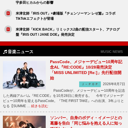
宇多田ヒカルからの影響
米津玄師「IRIS OUT」×劇場版『チェンソーマン レゼ篇』コラボ
TikTokエフェクトが登場
米津玄師「KICK BACK」リミックス2曲の配信スタート、アナログ
盤『IRIS OUT / JANE DOE』発売決定
音楽ニュース
MUSIC NEWS
PassCode、メジャーデビュー10周年記
念AL『RE:CODE』10/28発売決定
「MISS UNLIMITED [Re:]」先行配信開
始
2026年8月7日
Ｊ－ＰＯＰ
PassCodeが、メジャーデビュー10周年を記念
した再録アルバム『RE:CODE』を10月28日に発売する。 今年でメジャーデ
ビュー10周年を迎えるPassCode。『THE FIRST TAKE』への出演、3年ぶりと
なる【SUMME …
続きを読む
ソンバー、自身のボディ・イメージとの
葛藤を告白「同じ悩みを抱える人に知っ