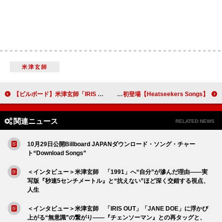
米津玄師
【ビルボード】米津玄師「IRIS OUT」ストリーミング・ソング6連覇 櫻坂46が3作ぶりトップ10入り
【Heatseekers Songs】セカンドバッカー「犬とバカ猫」4連覇 KUROMI／にしな初登場
関連ニュース
RELATED NEWS
10月29日公開Billboard JAPANダウンロード・ソング・チャー
ト“Download Songs”
＜インタビュー＞米津玄師 「1991」へ“自分”が滲んだ理由――実
写版『秒速5センチメートル』と“抗えない”ほど深く交錯する視点、
人生
＜インタビュー＞米津玄師 「IRIS OUT」「JANE DOE」に浮かび
上がる“無意識”の繋がり――『チェンソーマン』との再タッグと、