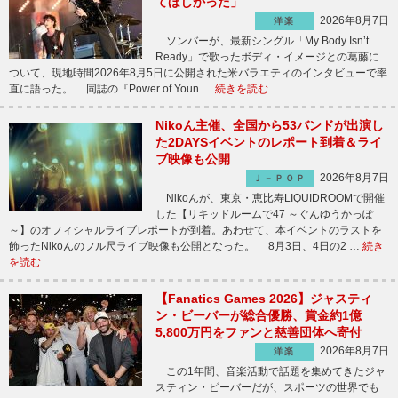
てほしかった」
2026年8月7日
洋楽
ソンバーが、最新シングル「My Body Isn’t
Ready」で歌ったボディ・イメージとの葛藤に
ついて、現地時間2026年8月5日に公開された米バラエティのインタビューで率
直に語った。 同誌の『Power of Youn …
続きを読む
Nikoん主催、全国から53バンドが出演し
た2DAYSイベントのレポート到着＆ライ
ブ映像も公開
2026年8月7日
Ｊ－ＰＯＰ
Nikoんが、東京・恵比寿LIQUIDROOMで開催
した【リキッドルームで47 ～ぐんゆうかっぽ
～】のオフィシャルライブレポートが到着。あわせて、本イベントのラストを
飾ったNikoんのフル尺ライブ映像も公開となった。 8月3日、4日の2 …
続き
を読む
【Fanatics Games 2026】ジャスティ
ン・ビーバーが総合優勝、賞金約1億
5,800万円をファンと慈善団体へ寄付
2026年8月7日
洋楽
この1年間、音楽活動で話題を集めてきたジャ
スティン・ビーバーだが、スポーツの世界でも