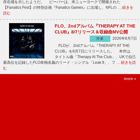
存在感を示したようだ。 ビーバーは、米ニューヨークで開催された
【Fanatics Fest】の特別企画『Fanatics Games』に出場し、NFLの …
続きを
読む
FLO、2ndアルバム『THERAPY AT THE
CLUB』8/7リリース＆収録曲MV公開
2026年8月7日
洋楽
FLOが、2ndアルバム『THERAPY AT THE
CLUB』を8月7日にリリースした。 本作は、
タイトル曲「Therapy At The Club」、UKで自己
最高位を記録したFLO単独名義のリード・シングル「Leak It」、フ …
続きを読
む
more »