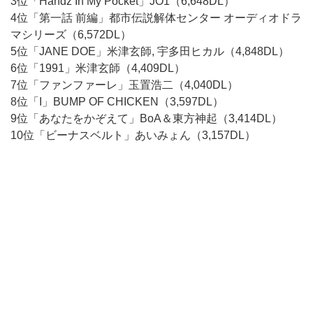
3位「Handz In My Pocket」JO1（6,648DL）
4位「第一話 前編」都市伝説解体センター オーディオドラ
マシリーズ（6,572DL）
5位「JANE DOE」米津玄師, 宇多田ヒカル（4,848DL）
6位「1991」米津玄師（4,409DL）
7位「ファンファーレ」玉置浩二（4,040DL）
8位「I」BUMP OF CHICKEN（3,597DL）
9位「あなたをかぞえて」BoA＆東方神起（3,414DL）
10位「ビーナスベルト」あいみょん（3,157DL）