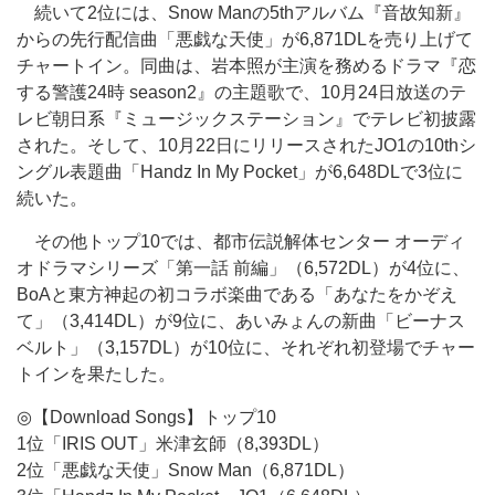
続いて2位には、Snow Manの5thアルバム『音故知新』
からの先行配信曲「悪戯な天使」が6,871DLを売り上げて
チャートイン。同曲は、岩本照が主演を務めるドラマ『恋
する警護24時 season2』の主題歌で、10月24日放送のテ
レビ朝日系『ミュージックステーション』でテレビ初披露
された。そして、10月22日にリリースされたJO1の10thシ
ングル表題曲「Handz In My Pocket」が6,648DLで3位に
続いた。
その他トップ10では、都市伝説解体センター オーディ
オドラマシリーズ「第一話 前編」（6,572DL）が4位に、
BoAと東方神起の初コラボ楽曲である「あなたをかぞえ
て」（3,414DL）が9位に、あいみょんの新曲「ビーナス
ベルト」（3,157DL）が10位に、それぞれ初登場でチャー
トインを果たした。
◎【Download Songs】トップ10
1位「IRIS OUT」米津玄師（8,393DL）
2位「悪戯な天使」Snow Man（6,871DL）