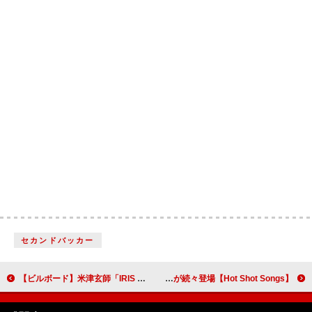
セカンドバッカー
【ビルボード】米津玄師「IRIS OUT」DLソング首位返り咲き Snow Man「悪戯な天使」が2位に続く
【Hot Shot Songs】TOMORROW X TOGETHER「Can't Stop」首位、ONE N' ONLY／BOYNEXTDOORら新曲が続々登場