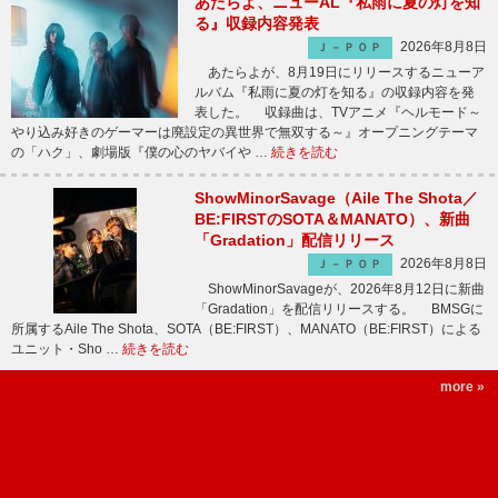
あたらよ、ニューAL『私雨に夏の灯を知
る』収録内容発表
2026年8月8日
Ｊ－ＰＯＰ
あたらよが、8月19日にリリースするニューア
ルバム『私雨に夏の灯を知る』の収録内容を発
表した。 収録曲は、TVアニメ『ヘルモード～
やり込み好きのゲーマーは廃設定の異世界で無双する～』オープニングテーマ
の「ハク」、劇場版『僕の心のヤバイや …
続きを読む
ShowMinorSavage（Aile The Shota／
BE:FIRSTのSOTA＆MANATO）、新曲
「Gradation」配信リリース
2026年8月8日
Ｊ－ＰＯＰ
ShowMinorSavageが、2026年8月12日に新曲
「Gradation」を配信リリースする。 BMSGに
所属するAile The Shota、SOTA（BE:FIRST）、MANATO（BE:FIRST）による
ユニット・Sho …
続きを読む
more »