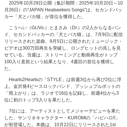
2025年10月29日公開（集計期間：2025年10月20日～10
月26日）の“JAPAN Heatseekers Songs”は、セカンドバッ
カー「犬とバカ猫」が首位を獲得した。
こうへい（Gt./Vo.）とまさみ（Dr.）の2人からなるバン
ド、セカンドバッカーの「犬とバカ猫」は、7月9日に配信
リリースされた楽曲。9月5日に公開されたミュージック・
ビデオは300万回再生を突破し、ロングヒットの兆しを見
せている。当週は、ストリーミングと動画再生がトップ
100入り直前という結果となり、4週目の首位を獲得し
た。
Hearts2Heartsの「STYLE」は前週3位から再び2位に浮
上。金沢発4ピースロックバンド、プッシュプルポットの
「雨上がり」は、ラジオで16位を記録し、前週4位から3
位に初のトップ3入りを果たした。
7位には、アーティストとしてメジャーデビューを果た
した、サンリオキャラクター・KUROMIの「ハピハロ!!」
が初登場した。本曲は、10月22日にリリースされた1st