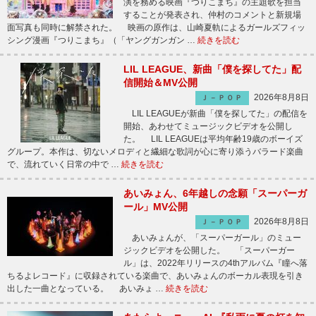
演を務める映画『つりこまち』の主題歌を担当
することが発表され、仲村のコメントと新規場
面写真も同時に解禁された。 映画の原作は、山崎夏軌によるガールズフィッ
シング漫画『つりこまち』（「ヤングガンガン …
続きを読む
LIL LEAGUE、新曲「僕を探してた」配
信開始＆MV公開
2026年8月8日
Ｊ－ＰＯＰ
LIL LEAGUEが新曲「僕を探してた」の配信を
開始、あわせてミュージックビデオを公開し
た。 LIL LEAGUEは平均年齢19歳のボーイズ
グループ。本作は、切ないメロディと繊細な歌詞が心に寄り添うバラード楽曲
で、流れていく日常の中で …
続きを読む
あいみょん、6年越しの念願「スーパーガ
ール」MV公開
2026年8月8日
Ｊ－ＰＯＰ
あいみょんが、「スーパーガール」のミュー
ジックビデオを公開した。 「スーパーガー
ル」は、2022年リリースの4thアルバム『瞳へ落
ちるよレコード』に収録されている楽曲で、あいみょんのボーカル表現を引き
出した一曲となっている。 あいみょ …
続きを読む