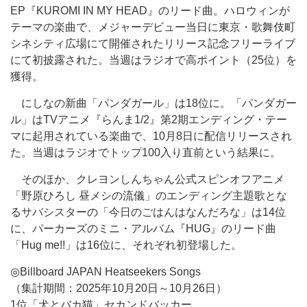
EP『KUROMI IN MY HEAD』のリード曲。ハロウィンが
テーマの楽曲で、メジャーデビュー当日に東京・歌舞伎町
シネシティ広場にて開催されたリリース記念フリーライブ
にて初披露された。当週はラジオで高ポイント（25位）を
獲得。
にしなの新曲「パンダガール」は18位に。「パンダガー
ル」はTVアニメ『らんま1/2』第2期エンディング・テー
マに起用されている楽曲で、10月8日に配信リリースされ
た。当週はラジオでトップ100入り直前という結果に。
そのほか、クレヨンしんちゃん公式スピンオフアニメ
「野原ひろし 昼メシの流儀」のエンディング主題歌とな
るサバシスターの「今日のごはんはなんだろな」は14位
に、パーカーズのミニ・アルバム『HUG』のリード曲
「Hug me!!」は16位に、それぞれ初登場した。
◎Billboard JAPAN Heatseekers Songs
（集計期間：2025年10月20日～10月26日）
1位「犬とバカ猫」セカンドバッカー