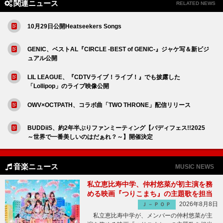
関連ニュース
RELATED NEWS
10月29日公開Heatseekers Songs
GENIC、ベストAL『CIRCLE -BEST of GENIC-』ジャケ写＆新ビジ
ュアル公開
LIL LEAGUE、『CDTVライブ！ライブ！』でも披露した
「Lollipop」のライブ映像公開
OWV×OCTPATH、コラボ曲「TWO THRONE」配信リリース
BUDDiiS、約2年半ぶりファンミーティング【バディフェス!!2025
～世界で一番美しいのはだぁれ？～】開催決定
音楽ニュース
MUSIC NEWS
私立恵比寿中学、仲村悠菜が初主演を務
める映画『つりこまち』の主題歌を担当
2026年8月8日
Ｊ－ＰＯＰ
私立恵比寿中学が、メンバーの仲村悠菜が主