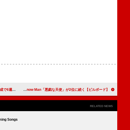
ニメ首位獲得
【ビルボード】米津玄師「IRIS OUT」DLソング首位返り咲き Snow Man「悪戯な天使」が2位に続く
RELATED NEWS
ing Songs