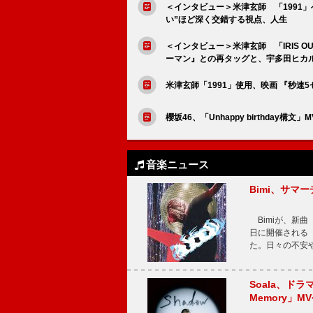
＜インタビュー＞米津玄師 「1991
い”ほど深く交錯する視点、人生
＜インタビュー＞米津玄師 「IRIS O
ーマン』との再タッグと、宇多田ヒカ
米津玄師「1991」使用、映画 『秒
櫻坂46、「Unhappy birthda
音楽ニュース
Bimi、サマ
Bimiが、新曲「
日に開催される【Bi
た。日々の不安
Soala、ド
Memory」M