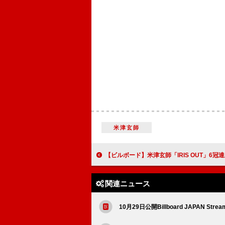
米津玄師
【ビルボード】米津玄師「IRIS OUT」6冠達成で6週連続のア
関連ニュース
10月29日公開Billboard JAPAN Stream