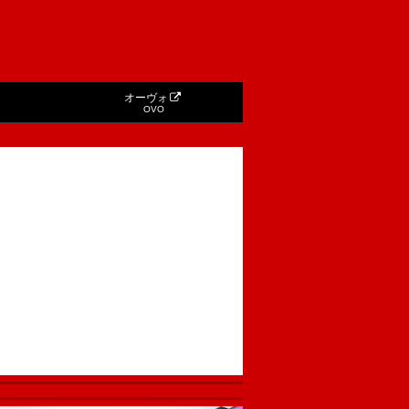
オーヴォ
OVO