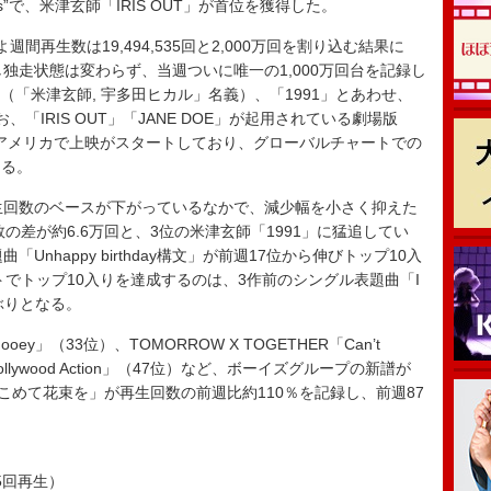
ngs”で、米津玄師「IRIS OUT」が首位を獲得した。
再生数は19,494,535回と2,000万回を割り込む結果に
独走状態は変わらず、当週ついに唯一の1,000万回台を記録し
」（「米津玄師, 宇多田ヒカル」名義）、「1991」とあわせ、
「IRIS OUT」「JANE DOE」が起用されている劇場版
りアメリカで上映がスタートしており、グローバルチャートでの
まる。
生回数のベースが下がっているなかで、減少幅を小さく抑えた
生回数の差が約6.6万回と、3位の米津玄師「1991」に猛追してい
nhappy birthday構文」が前週17位から伸びトップ10入
トでトップ10入りを達成するのは、3作前のシングル表題曲「I
1年ぶりとなる。
ey」（33位）、TOMORROW X TOGETHER「Can’t
ollywood Action」（47位）など、ボーイズグループの新譜が
愛をこめて花束を」が再生回数の前週比約110％を記録し、前週87
35回再生）