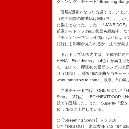
グ・ソング・チャート“Streaming So
登場6週目となった当週では、いよいよ週間
（再生回数の前週比は約87％）。しかし
た楽曲となった。また、「JANE DOE
前週からトップ3独占状態も継続中。なお、
『チェンソーマン レゼ篇』は24日よ
記録にも影響が見られるか、注目が高
またトップ10圏内では、全体的に再
HANA「Blue Jeans」（4位）が再
る。加えて、櫻坂46の最新シングル表題曲「U
り（10位）。櫻坂46の楽曲が当チャー
want tomorrow to come」以来、約
当週チャートでは、ONE N’ ONLY「Goo
Stop」（37位）、BOYNEXTDOOR「H
続々初登場した。また、Superfly「
位→75位に上昇している。
◎【Streaming Songs】トップ10
1位「IRIS OUT」米津玄師（19,494,5