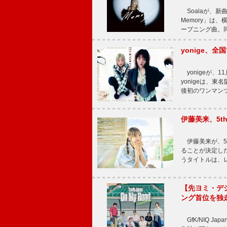
Soalaが、新曲
Memory」は
ープニング曲。同
yonige、全国
yonigeが、11
yonigeは、東名
後初のワンマン
伊藤美来、5t
伊藤美来が、5t
ることが決定した
うタイトルは、レ
【先ヨミ・デジタル
ング首位を独
GfK/NIQ J