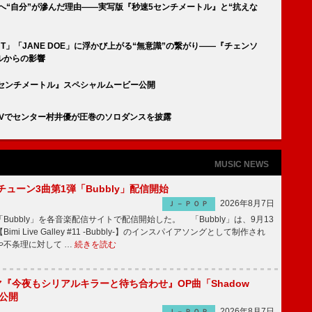
」へ“自分”が滲んだ理由――実写版『秒速5センチメートル』と“抗えな
UT」「JANE DOE」に浮かび上がる“無意識”の繋がり――『チェンソ
ルからの影響
速5センチメートル』スペシャルムービー公開
y構文」MVでセンター村井優が圧巻のソロダンスを披露
MUSIC NEWS
ーチューン3曲第1弾「Bubbly」配信開始
2026年8月7日
Ｊ－ＰＯＰ
Bubbly」を各音楽配信サイトで配信開始した。 「Bubbly」は、9月13
mi Live Galley #11 -Bubbly-】のインスパイアソングとして制作され
や不条理に対して …
続きを読む
ラマ『今夜もシリアルキラーと待ち合わせ』OP曲「Shadow
V公開
2026年8月7日
Ｊ－ＰＯＰ