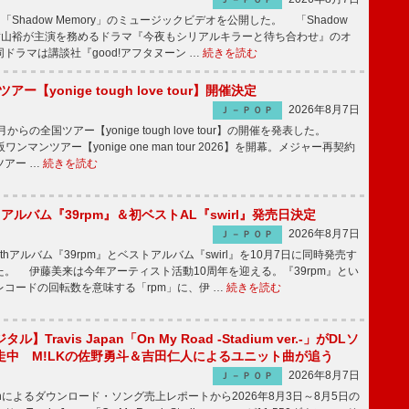
「Shadow Memory」のミュージックビデオを公開した。 「Shadow
、横山裕が主演を務めるドラマ『今夜もシリアルキラーと待ち合わせ』のオ
ドラマは講談社『good!アフタヌーン …
続きを読む
ツアー【yonige tough love tour】開催決定
2026年8月7日
Ｊ－ＰＯＰ
月からの全国ツアー【yonige tough love tour】の開催を発表した。
阪ワンマンツアー【yonige one man tour 2026】を開幕。メジャー再契約
ツアー …
続きを読む
hアルバム『39rpm』＆初ベストAL『swirl』発売日決定
2026年8月7日
Ｊ－ＰＯＰ
hアルバム『39rpm』とベストアルバム『swirl』を10月7日に同時発売す
。 伊藤美来は今年アーティスト活動10周年を迎える。『39rpm』とい
コードの回転数を意味する「rpm」に、伊 …
続きを読む
】Travis Japan「On My Road -Stadium ver.-」がDLソ
走中 M!LKの佐野勇斗＆吉田仁人によるユニット曲が追う
2026年8月7日
Ｊ－ＰＯＰ
apanによるダウンロード・ソング売上レポートから2026年8月3日～8月5日の