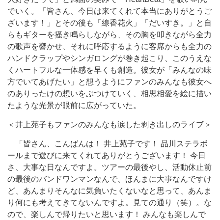
でいく。「皆さん、今日は来てくれて本当にありがとうご
ざいます！」とその後も「線香花火」「だいすき。」と自
らもギターを掻き鳴らしながら、その胸を叩きながら全力
の歌声を響かせ、それに呼応するように客席からも全力の
ハンドクラップやシンガロングが巻き起こり、このうえな
くハートフルな一体感を早くも創造。彼女が「みんなの味
方でいてあげたい」と想うようにファンのみんなも彼女へ
のありったけの想いをぶつけていく、相思相愛を絵に描い
たような光景が眼前に広がっていた。
＜井上苑子もファンのみんなも涙した剥き出しのライブ＞
「皆さん、こんばんは！ 井上苑子です！ 品川ステラボ
ールまで遊びに来てくれてありがとうございます！ 今日
さ、大事な日なんですよ。ツアーの最後やし、活動休止前
の最後のバンドワンマンなんで、ほんまに大事なんですけ
ど、あんまりそんなに気負いたくないなと思って、あんま
り何にも考えてきてないんですよ。見ての通り（笑）。な
ので、楽しんで帰りたいと思います！ みんなも楽しんで