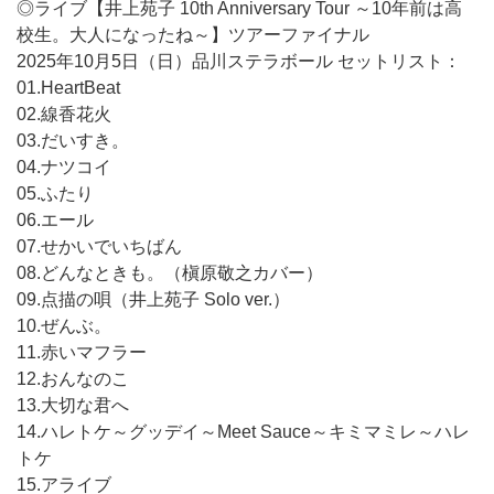
◎ライブ【井上苑子 10th Anniversary Tour ～10年前は高
校生。大人になったね～】ツアーファイナル
2025年10月5日（日）品川ステラボール セットリスト：
01.HeartBeat
02.線香花火
03.だいすき。
04.ナツコイ
05.ふたり
06.エール
07.せかいでいちばん
08.どんなときも。（槇原敬之カバー）
09.点描の唄（井上苑子 Solo ver.）
10.ぜんぶ。
11.赤いマフラー
12.おんなのこ
13.大切な君へ
14.ハレトケ～グッデイ～Meet Sauce～キミマミレ～ハレ
トケ
15.アライブ