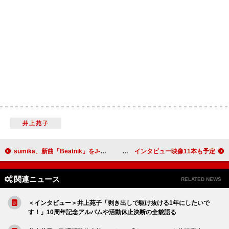
井上苑子
sumika、新曲「Beatnik」をJ-WAVE『SPARK』で初OA＆テレ東『プレミアMelodiX!』で初演奏披露へ
GANG PARADE、7日間連続で最新ライブ映像＆日替わりコメント動画公開 インタビュー映像11本も予定
関連ニュース
RELATED NEWS
＜インタビュー＞井上苑子「剥き出しで駆け抜ける1年にしたいで
す！」10周年記念アルバムや活動休止決断の全貌語る