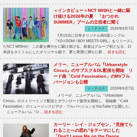
＜インタビュー＞NCT WISHと一緒に駆
け抜ける2026年の夏 「おつかれ
SUMMER」ブームの立役者に聞く
2026年8月7日
Ｊ－ＰＯＰ
7月15日に日本オリジナル両A面シングル
『YO-I-DON! / BOY MEETS GIRL』をリリースし
たNCT WISHが、この夏を爽やかに駆け抜ける。前者はグループ初となる、日
本語をタイトルにしたオリジナル曲で、夢と希望に満ちた新 …
続きを読む
メリー、ニューアルバム『Urbanstyle
Circus』のサブスク＆DL配信を開始 リ
ード曲「Cold Fascination」のMVフル
バージョンも公開
2026年8月7日
Ｊ－ＰＯＰ
メリーが、ニューアルバム『Urbanstyle
Circus』のストリーミング配信とダウンロード販売を開始し、収録曲「Cold
Fascination」のミュージックビデオ・フルバージョンをYouTubeで公開した。
ニューアルバム『U …
続きを読む
カーリー・レイ・ジェプセン、“見捨てら
れることへの恐れ”をテーマにした
「Don't Leave Me on the Dance