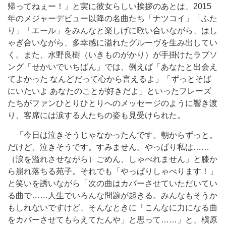
帰ってねぇー！」と実に彼女らしい挨拶のあとは、2015
年のメジャーデビュー以降の名曲たち「ナツコイ」「ふた
り」「エール」をみんなと楽しげに歌い合いながら、はし
ゃぎ合いながら、多幸感に溢れたグルーヴを生み出してい
く。また、水野良樹（いきものがかり）が手掛けたラブソ
ング「せかいでいちばん」では、例えば「あなたと出会え
てよかった なんどだって心から言えるよ」「ずっとそば
にいたいよ あなたのことが好きだよ」といったフレーズ
たちがファンひとりひとりへのメッセージのように響き渡
り、客席には涙する人たちの姿も見受けられた。
「今日は泣きそうじゃなかったんです。朝からずっと。
だけど、泣きそうです。すみません。やっぱり私は……
（涙を溢れさせながら）ごめん、しゃべれません」と膝か
ら崩れ落ちる苑子。それでも「やっぱりしゃべります！」
と笑いを誘いながら「次の曲はカバーさせていただいてい
る曲で……人生でいろんな問題が起きる。みんなもそうか
もしれないですけど、そんなときに「こんなに力になる曲
をカバーさせてもらえてたんや」と思って……」と、槇原