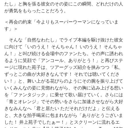
たし」と胸を張る彼女のその姿にこの瞬間、どれだけの人
が勇気をもらったことだろう。
＜再会の約束「今よりもスーパーウーマンになっていま
す」＞
そんな「自然なわたし」でライブ本編を駆け抜けた彼女
に向けて「いのうえ！ そんちゃん！ いのうえ！ そんちゃ
ん！」と叫び続ける会場中のファンたち。その声に誘われ
るように笑顔で「アンコール、ありがとう！」と再びステ
ージに現れた苑子は、ツアーグッズ紹介を挟みつつ「私、
ずっとこの曲が大好きなんです！ それでは聴いてくださ
い！」と、舞い上がる花びらのようにその腕を振り上げて
いくみんなの姿に見惚れながら、その胸に込み上げる想い
を「ファンタジック」に乗せて歌い届けていく。さらには
「青とオレンジ」でその勢いをさらに加速させながら大好
きなみんなへ「君と居たい ただそれだけだよ」と伝える
と、大きな拍手喝采に包まれながら「ありがとうございま
した！ 井上苑子でしたぁー！」とスクリーンに流れるエ