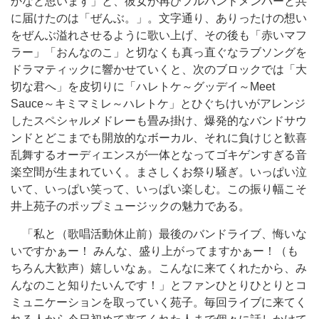
かなと思います」と、彼女が再びフルバンドメンバーと共
に届けたのは「ぜんぶ。」。文字通り、ありったけの想い
をぜんぶ溢れさせるように歌い上げ、その後も「赤いマフ
ラー」「おんなのこ」と切なくも真っ直ぐなラブソングを
ドラマティックに響かせていくと、次のブロックでは「大
切な君へ」を皮切りに「ハレトケ～グッデイ～Meet
Sauce～キミマミレ～ハレトケ」とひぐちけいがアレンジ
したスペシャルメドレーも畳み掛け、爆発的なバンドサウ
ンドとどこまでも開放的なボーカル、それに負けじと歓喜
乱舞するオーディエンスが一体となってゴキゲンすぎる音
楽空間が生まれていく。まさしくお祭り騒ぎ。いっぱい泣
いて、いっぱい笑って、いっぱい楽しむ。この振り幅こそ
井上苑子のポップミュージックの魅力である。
「私と（歌唱活動休止前）最後のバンドライブ、悔いな
いですかぁー！ みんな、盛り上がってますかぁー！（も
ちろん大歓声）嬉しいなぁ。こんなに来てくれたから、み
んなのこと知りたいんです！」とファンひとりひとりとコ
ミュニケーションを取っていく苑子。毎回ライブに来てく