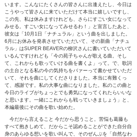
います。こんなにたくさんの皆さんに出逢えたし、今日は
こうやって皆さんに来ていただけて本当に嬉しいですし、
この先、私は休みますけれども、さらにすごい女になって
みせる。すごい女になってみせるわ！」と宣言したあと、
彼女は「10月1日「ナチュラル」という曲を出しました。
6月にお休みを発表させていただいて、その新曲「ナチュ
ラル」はSUPER BEAVERの柳沢さんに書いていただいて
いるんですけれども「今の苑子ちゃんが歌える曲。そし
て、これからも歌っていける曲を書くよ」って。で、歌詞
の土台となる私の今の気持ちをバァーって書かせていただ
いて、それを曲にしてくださりました。本当に有難くっ
て、感謝です。私の大事な曲になりました。私のこの曲と
今日のライブがちょっとでも勇気になってくれたらいいな
と思います。一緒にこれからも戦っていきましょう」と、
本編最後にその曲を歌い始めた。
今だから言えること 今だから思うこと。苦悩も葛藤も
すべて抱きしめて、だからこそ認めることができた自分自
身のあらゆる想いを歌い叫んで、そのぜんぶを「自然なわ