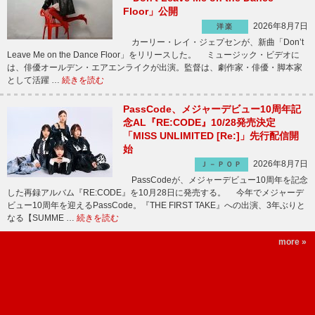
Floor」公開
2026年8月7日
洋楽
カーリー・レイ・ジェプセンが、新曲「Don’t
Leave Me on the Dance Floor」をリリースした。 ミュージック・ビデオに
は、俳優オールデン・エアエンライクが出演。監督は、劇作家・俳優・脚本家
として活躍 …
続きを読む
PassCode、メジャーデビュー10周年記
念AL『RE:CODE』10/28発売決定
「MISS UNLIMITED [Re:]」先行配信開
始
2026年8月7日
Ｊ－ＰＯＰ
PassCodeが、メジャーデビュー10周年を記念
した再録アルバム『RE:CODE』を10月28日に発売する。 今年でメジャーデ
ビュー10周年を迎えるPassCode。『THE FIRST TAKE』への出演、3年ぶりと
なる【SUMME …
続きを読む
more »