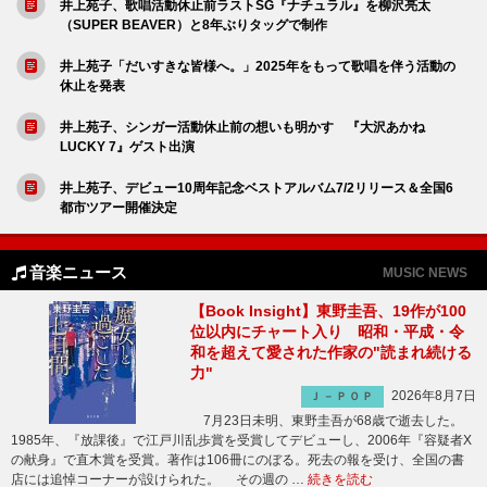
井上苑子、歌唱活動休止前ラストSG『ナチュラル』を柳沢亮太
（SUPER BEAVER）と8年ぶりタッグで制作
井上苑子「だいすきな皆様へ。」2025年をもって歌唱を伴う活動の
休止を発表
井上苑子、シンガー活動休止前の想いも明かす 『大沢あかね
LUCKY 7』ゲスト出演
井上苑子、デビュー10周年記念ベストアルバム7/2リリース＆全国6
都市ツアー開催決定
音楽ニュース
MUSIC NEWS
【Book Insight】東野圭吾、19作が100
位以内にチャート入り 昭和・平成・令
和を超えて愛された作家の"読まれ続ける
力"
2026年8月7日
Ｊ－ＰＯＰ
7月23日未明、東野圭吾が68歳で逝去した。
1985年、『放課後』で江戸川乱歩賞を受賞してデビューし、2006年『容疑者X
の献身』で直木賞を受賞。著作は106冊にのぼる。死去の報を受け、全国の書
店には追悼コーナーが設けられた。 その週の …
続きを読む