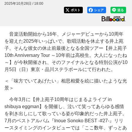
2025年10月28日 / 18:00
ポスト
シェア
送る
音楽活動開始から16年、メジャーデビューから10周年
を迎えた2025年いっぱいで、歌唱活動を休止する井上苑
子。そんな彼女の休止前最後となる全国ツアー【井上苑子
10th Anniversary Tour ～10年前は高校生。大人になったね
～】が今秋開催され、そのファイナルとなる特別公演が10
月5日（日）東京・品川ステラボールにて行われた。
＜「味方でいてあげたい」相思相愛を絵に描いたような光
景＞
今年3月に【井上苑子10周年はじまるよライブ in
shibuya eggman】を開催し、泣いて笑ってあらゆる感情
を剥き出しにして歌っている姿が印象的だった井上苑子。
7月のベストアルバム『Inoue Sonoko BEST -#27-』リリ
ースタイミングのインタビューでは「ここ数年、ずっとあ