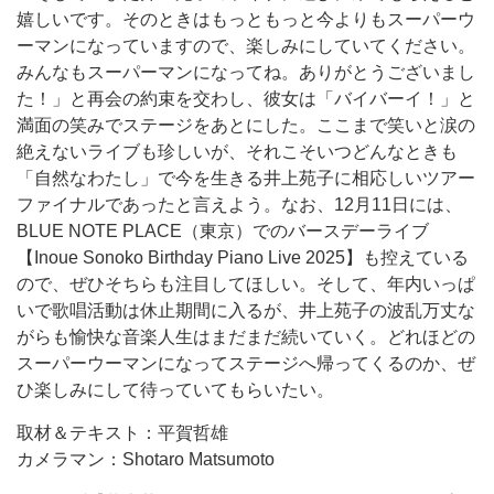
嬉しいです。そのときはもっともっと今よりもスーパーウ
ーマンになっていますので、楽しみにしていてください。
みんなもスーパーマンになってね。ありがとうございまし
た！」と再会の約束を交わし、彼女は「バイバーイ！」と
満面の笑みでステージをあとにした。ここまで笑いと涙の
絶えないライブも珍しいが、それこそいつどんなときも
「自然なわたし」で今を生きる井上苑子に相応しいツアー
ファイナルであったと言えよう。なお、12月11日には、
BLUE NOTE PLACE（東京）でのバースデーライブ
【Inoue Sonoko Birthday Piano Live 2025】も控えている
ので、ぜひそちらも注目してほしい。そして、年内いっぱ
いで歌唱活動は休止期間に入るが、井上苑子の波乱万丈な
がらも愉快な音楽人生はまだまだ続いていく。どれほどの
スーパーウーマンになってステージへ帰ってくるのか、ぜ
ひ楽しみにして待っていてもらいたい。
取材＆テキスト：平賀哲雄
カメラマン：Shotaro Matsumoto