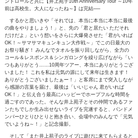
ンドロールと共に【井上苑子10th Anniversary Tour ～10年
前は高校生。大人になったね～】は完結──
するかと思いきや「それでは、本当に本当に本当に最後
の曲をやりましょう！」と、先の「君と居たい ただそれ
だけだよ」という想いをさらに大爆発させた「君がいれば
OK！～サマサマキュンキュン大作戦～」でこの日最大の
お祭り騒ぎ！ みんなでタオルを振り回しながら、全力の
コール＆レスポンス＆シンガロングを繰り広げながら「い
つもありがとう……10周年ツアー、本当にありがとうござ
いました！ これを私は元気の源にして来年は生きます！
ありがとうございましたぁー！」と客席にまで突入しなが
ら感謝の言葉を届け、最後は「いいじゃん 君がいれば
OK！」と伝え合う最高にハッピーでホープフルな時間を
過ごすのであった。そんな井上苑子とその仲間であるファ
ンたちでしか生み出せないライブを完遂すると、バンドメ
ンバーひとりひとりと抱き合い、会場中のみんなで「元気
でいようね～！」と記念撮影。
そして「また井上苑子のライブに遊びに来てもらえると