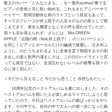
敬之のカバー「どんなときも。」を一葉/Kazuhaが奏でる
ピアノの音色と共に歌い始める。これもまたアニバーサリ
ーイヤー、歌唱活動休止前のライブという状況もあって、
すべてのフレーズが井上苑子の人生そのものの歌として聴
こえてきて、彼女も幾度となくその声を震わせていたが、
我々も涙を堪えられず。さらには、Mrs.GREEN
APPLE「点描の唄（feat.井上苑子）」のソロバージョン
を同じくピアノとボーカルだけの編成で披露し、泣き叫ぶ
ように、のたうちまわるように全身全霊で熱唱するその剥
き出しの姿と歌声の凄まじさは、この日のハイライトと言
っても過言ではない、生涯忘れないレベルの衝撃を我々の
心に深く刻んだ。
＜今だから言えること 今だから思うこと 自然なわたし＞
「10周年記念のベストアルバムを夏に出しました。その
ベストアルバムを聴いた人が楽しめるライブにしようと思
っていたので、今日はベストアルバムの曲ばっかりをやり
ます。その中でも、自分の中で大人への第一歩になった曲