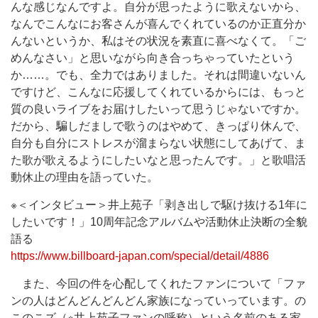
んな感じなんですよ。自分が思ったように歌えないから、
なんでこんなにお客さんが喜んでくれているのか正直分か
んないというか、私はその状況を素直に喜べなくて。「ご
めんなさい」と思いながら向き合っちゃっていたという
か……。でも、全力ではありました。それは間違いないん
ですけど、こんなに応援してくれているからには、もっと
質の良いライブをお届けしたいって思うじゃないですか。
だから、騙しだましで歌うのはやめて、きっぱり休んで、
自分も自分にストレスが溜まらない状態にしてあげて、ま
た歌が歌えるようにしたいなと思ったんです。」と歌唱活
動休止の理由を語っていた。
※＜インタビュー＞井上苑子「剥き出しで駆け抜ける1年に
したいです！」10周年記念アルバムや活動休止決断の全貌
語る
https://www.billboard-japan.com/special/detail/4886
また、今回の件を心配してくれたファンについて「ファ
ンの人はどんどんどんどん家族になっていっています。の
このこズ（※井上苑子ファンの呼称）という名前のある家