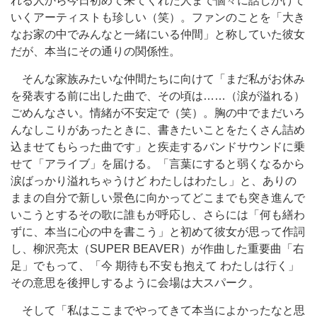
れる人から今日初めて来てくれた人まで個々に話しかけて
いくアーティストも珍しい（笑）。ファンのことを「大き
なお家の中でみんなと一緒にいる仲間」と称していた彼女
だが、本当にその通りの関係性。
そんな家族みたいな仲間たちに向けて「まだ私がお休み
を発表する前に出した曲で、その頃は……（涙が溢れる）
ごめんなさい。情緒が不安定で（笑）。胸の中でまだいろ
んなしこりがあったときに、書きたいことをたくさん詰め
込ませてもらった曲です」と疾走するバンドサウンドに乗
せて「アライブ」を届ける。「言葉にすると弱くなるから
涙ばっかり溢れちゃうけど わたしはわたし」と、ありの
ままの自分で新しい景色に向かってどこまでも突き進んで
いこうとするその歌に誰もが呼応し、さらには「何も繕わ
ずに、本当に心の中を書こう」と初めて彼女が思って作詞
し、柳沢亮太（SUPER BEAVER）が作曲した重要曲「右
足」でもって、「今 期待も不安も抱えて わたしは行く」
その意思を後押しするように会場は大スパーク。
そして「私はここまでやってきて本当によかったなと思