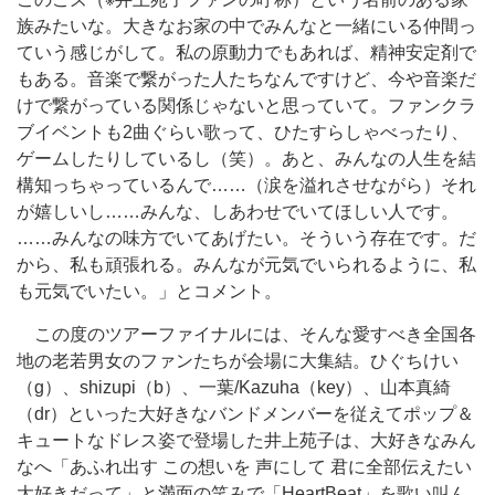
族みたいな。大きなお家の中でみんなと一緒にいる仲間っ
ていう感じがして。私の原動力でもあれば、精神安定剤で
もある。音楽で繋がった人たちなんですけど、今や音楽だ
けで繋がっている関係じゃないと思っていて。ファンクラ
ブイベントも2曲ぐらい歌って、ひたすらしゃべったり、
ゲームしたりしているし（笑）。あと、みんなの人生を結
構知っちゃっているんで……（涙を溢れさせながら）それ
が嬉しいし……みんな、しあわせでいてほしい人です。
……みんなの味方でいてあげたい。そういう存在です。だ
から、私も頑張れる。みんなが元気でいられるように、私
も元気でいたい。」とコメント。
この度のツアーファイナルには、そんな愛すべき全国各
地の老若男女のファンたちが会場に大集結。ひぐちけい
（g）、shizupi（b）、一葉/Kazuha（key）、山本真綺
（dr）といった大好きなバンドメンバーを従えてポップ＆
キュートなドレス姿で登場した井上苑子は、大好きなみん
なへ「あふれ出す この想いを 声にして 君に全部伝えたい
大好きだって」と満面の笑みで「HeartBeat」を歌い叫ん