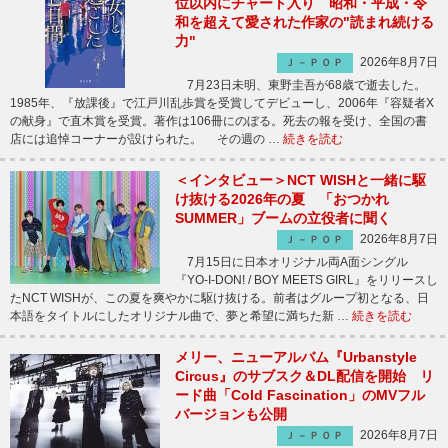
位以内にチャート入り 昭和・平成・令
和を超えて愛された作家の"読まれ続ける
力"
2026年8月7日
Ｊ－ＰＯＰ
7月23日未明、東野圭吾が68歳で逝去した。
1985年、『放課後』で江戸川乱歩賞を受賞してデビューし、2006年『容疑者X
の献身』で直木賞を受賞。著作は106冊にのぼる。死去の報を受け、全国の書
店には追悼コーナーが設けられた。 その週の …
続きを読む
＜インタビュー＞NCT WISHと一緒に駆
け抜ける2026年の夏 「おつかれ
SUMMER」ブームの立役者に聞く
2026年8月7日
Ｊ－ＰＯＰ
7月15日に日本オリジナル両A面シングル
『YO-I-DON! / BOY MEETS GIRL』をリリースし
たNCT WISHが、この夏を爽やかに駆け抜ける。前者はグループ初となる、日
本語をタイトルにしたオリジナル曲で、夢と希望に満ちた新 …
続きを読む
メリー、ニューアルバム『Urbanstyle
Circus』のサブスク＆DL配信を開始 リ
ード曲「Cold Fascination」のMVフル
バージョンも公開
2026年8月7日
Ｊ－ＰＯＰ