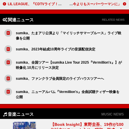
LIL LEAGUE、『CDTVライブ！ライブ！』でも披露した「Lollipop」のライブ映像公開
井上苑子「自然なわたし」で駆け抜けた活休前ラストツアー【10年前は高校生。大人になったね】完全ライブレポ解禁！ 再会の約束も「今よりもスーパーウーマンに」
関連ニュース
RELATED NEWS
sumika、たまアリ公演より「マイリッチサマーブルース」ライブ映
像を公開
sumika、2023年結成10周年ライブの音源配信決定
sumika、全国ツアー【sumika Live Tour 2025『Vermillion's』】が
映像化 10月にリリース決定
sumika、ファンクラブ会員限定のライブハウスツアーへ
sumika、ニューアルバム『Vermillion's』全曲試聴ティザー映像を
公開
音楽ニュース
MUSIC NEWS
【Book Insight】東野圭吾、19作が100