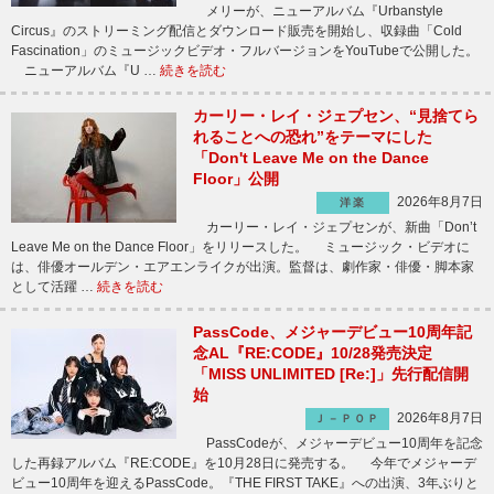
メリーが、ニューアルバム『Urbanstyle
Circus』のストリーミング配信とダウンロード販売を開始し、収録曲「Cold
Fascination」のミュージックビデオ・フルバージョンをYouTubeで公開した。
ニューアルバム『U …
続きを読む
カーリー・レイ・ジェプセン、“見捨てら
れることへの恐れ”をテーマにした
「Don't Leave Me on the Dance
Floor」公開
2026年8月7日
洋楽
カーリー・レイ・ジェプセンが、新曲「Don’t
Leave Me on the Dance Floor」をリリースした。 ミュージック・ビデオに
は、俳優オールデン・エアエンライクが出演。監督は、劇作家・俳優・脚本家
として活躍 …
続きを読む
PassCode、メジャーデビュー10周年記
念AL『RE:CODE』10/28発売決定
「MISS UNLIMITED [Re:]」先行配信開
始
2026年8月7日
Ｊ－ＰＯＰ
PassCodeが、メジャーデビュー10周年を記念
した再録アルバム『RE:CODE』を10月28日に発売する。 今年でメジャーデ
ビュー10周年を迎えるPassCode。『THE FIRST TAKE』への出演、3年ぶりと