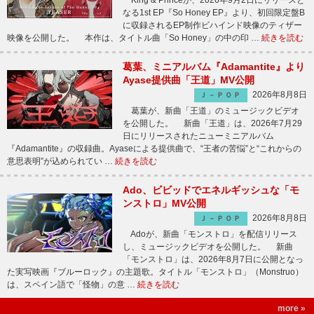
King & Princeが、2026年9月2日にリリースと
なる1st EP『So Honey EP』より、初回限定盤B
に収録されるEP制作ビハインド映像のティザー
映像を公開した。 本作は、タイトル曲「So Honey」の中の印 …
続きを読む
葛葉、ミニアルバム『Adamantite』より
Ayase提供曲「王道」MV公開
2026年8月8日
Ｊ－ＰＯＰ
葛葉が、新曲「王道」のミュージックビデオ
を公開した。 新曲「王道」は、2026年7月29
日にリリースされたニューミニアルバム
『Adamantite』の収録曲。Ayaseによる提供曲で、“王者の苦悩”と“これからの
意思表明”が込められてい …
続きを読む
Ado、ビビッドでエネルギッシュな「モ
ンストロ」MV公開
2026年8月8日
Ｊ－ＰＯＰ
Adoが、新曲「モンストロ」を配信リリース
し、ミュージックビデオを公開した。 新曲
「モンストロ」は、2026年8月7日に公開となっ
た実写映画『ブルーロック』の主題歌。タイトル「モンストロ」（Monstruo）
は、スペイン語で「怪物」の意 …
続きを読む
more »