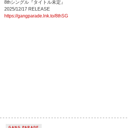
8thシングル『タイトル未定』
2025/12/17 RELEASE
https://gangparade.lnk.to/8thSG
GANG PARADE