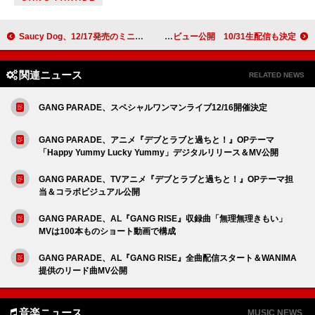
Saucy Dog、12/17発売のミニアルバム『カレーライス』ジャケ写公開
ヒグチアイ、AL『私宝主義』特設サイトに2つのオフィシャルインタビュー公開 10/31生配信も決定
関連ニュース
RELATED NEWS
GANG PARADE、スペシャルワンマンライブ12/16開催決定
GANG PARADE、アニメ『デブとラブと過ちと！』OPテーマ
「Happy Yummy Lucky Yummy」デジタルリリース＆MV公開
GANG PARADE、TVアニメ『デブとラブと過ちと！』OPテーマ担
当＆コラボビジュアル公開
GANG PARADE、AL『GANG RISE』収録曲「無理無理きもい」
MVは100本ものショート動画で構成
GANG PARADE、AL『GANG RISE』全曲配信スタート＆WANIMA
提供のリード曲MV公開
音楽ニュース
MUSIC NEWS