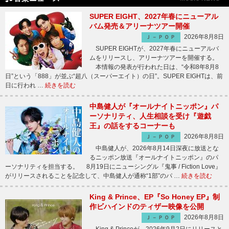
SUPER EIGHT、2027年春にニューアル
バム発売＆アリーナツアー開催
2026年8月8日
Ｊ－ＰＯＰ
SUPER EIGHTが、2027年春にニューアルバ
ムをリリースし、アリーナツアーを開催する。
本情報の発表が行われた日は、“令和8年8月8
日”という「888」が並ぶ“超八（スーパーエイト）の日”。SUPER EIGHTは、前
日に行われ …
続きを読む
中島健人が『オールナイトニッポン』パ
ーソナリティ、人生相談を受け『遊戯
王』の話をするコーナーも
2026年8月8日
Ｊ－ＰＯＰ
中島健人が、2026年8月14日深夜に放送とな
るニッポン放送『オールナイトニッポン』のパ
ーソナリティを担当する。 8月19日にニューシングル『鬼事 / Fiction Love』
がリリースされることを記念して、中島健人が通称“1部”のパ …
続きを読む
King & Prince、EP『So Honey EP』制
作ビハインドのティザー映像を公開
2026年8月8日
Ｊ－ＰＯＰ