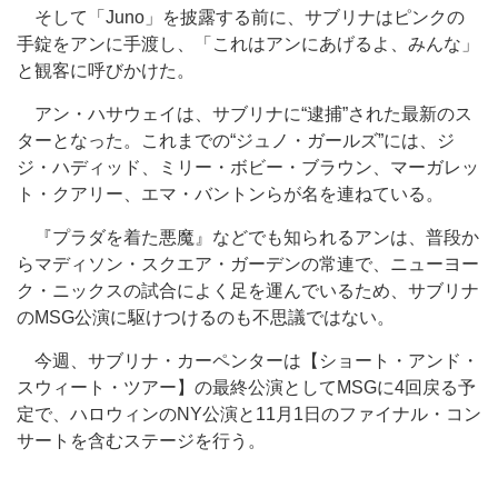
そして「Juno」を披露する前に、サブリナはピンクの
手錠をアンに手渡し、「これはアンにあげるよ、みんな」
と観客に呼びかけた。
アン・ハサウェイは、サブリナに“逮捕”された最新のス
ターとなった。これまでの“ジュノ・ガールズ”には、ジ
ジ・ハディッド、ミリー・ボビー・ブラウン、マーガレッ
ト・クアリー、エマ・バントンらが名を連ねている。
『プラダを着た悪魔』などでも知られるアンは、普段か
らマディソン・スクエア・ガーデンの常連で、ニューヨー
ク・ニックスの試合によく足を運んでいるため、サブリナ
のMSG公演に駆けつけるのも不思議ではない。
今週、サブリナ・カーペンターは【ショート・アンド・
スウィート・ツアー】の最終公演としてMSGに4回戻る予
定で、ハロウィンのNY公演と11月1日のファイナル・コン
サートを含むステージを行う。