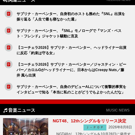
サブリナ・カーペンター、自身初のホストも務めた『SNL』出演を
振り返る「人生で最も寝なかった週」
サブリナ・カーペンター、『SNL』モノローグで『マンズ・ベス
ト・フレンド』ジャケット騒動に言及
【コーチェラ2026】サブリナ・カーペンター、ヘッドライナー出演
に反応「約束は守る女」
【コーチェラ2026】サブリナ・カーペンター／ジャスティン・ビー
バー／カロルGがヘッドライナーに、日本からはCreepy Nuts／藤
井 風ら出演
サブリナ・カーペンター、自身のデビューALについて衝撃的事実を
インタビューで知る「本当に私のことがどうでもよかったんだな」
音楽ニュース
MUSIC NEWS
NGT48、12thシングルをリリース決定
2026年8月8日
Ｊ－ＰＯＰ
NGT48が、12thシングルを10月28日に発売す