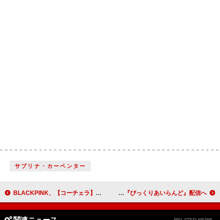
サブリナ・カーペンター
BLACKPINK、【コーチェラ】で共演したかもしれない“象徴的な”アーティストを振付師が明かす
フジモン／百田夏菜子／関哲汰／クロちゃんら出演、AI×人間の未来型バラエティ『びっくりあいらんど』配信へ
関連ニュース
RELATED NEWS