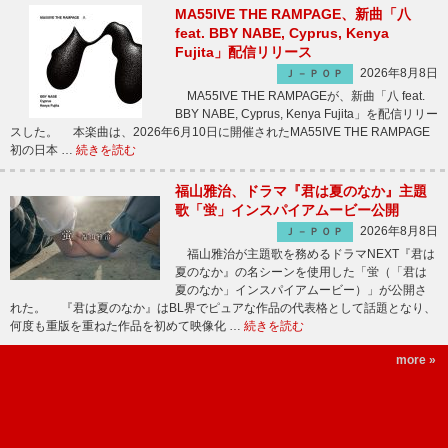
MA55IVE THE RAMPAGE、新曲「八
feat. BBY NABE, Cyprus, Kenya
Fujita」配信リリース
2026年8月8日
Ｊ－ＰＯＰ
MA55IVE THE RAMPAGEが、新曲「八 feat.
BBY NABE, Cyprus, Kenya Fujita」を配信リリー
スした。 本楽曲は、2026年6月10日に開催されたMA55IVE THE RAMPAGE
初の日本 …
続きを読む
福山雅治、ドラマ『君は夏のなか』主題
歌「蛍」インスパイアムービー公開
2026年8月8日
Ｊ－ＰＯＰ
福山雅治が主題歌を務めるドラマNEXT『君は
夏のなか』の名シーンを使用した「蛍（「君は
夏のなか」インスパイアムービー）」が公開さ
れた。 『君は夏のなか』はBL界でピュアな作品の代表格として話題となり、
何度も重版を重ねた作品を初めて映像化 …
続きを読む
more »