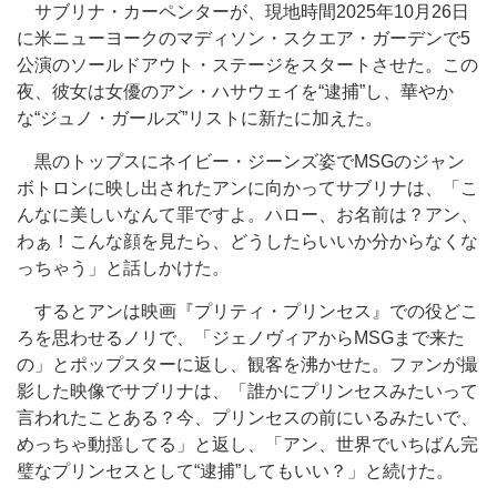
サブリナ・カーペンターが、現地時間2025年10月26日
に米ニューヨークのマディソン・スクエア・ガーデンで5
公演のソールドアウト・ステージをスタートさせた。この
夜、彼女は女優のアン・ハサウェイを“逮捕”し、華やか
な“ジュノ・ガールズ”リストに新たに加えた。
黒のトップスにネイビー・ジーンズ姿でMSGのジャン
ボトロンに映し出されたアンに向かってサブリナは、「こ
んなに美しいなんて罪ですよ。ハロー、お名前は？アン、
わぁ！こんな顔を見たら、どうしたらいいか分からなくな
っちゃう」と話しかけた。
するとアンは映画『プリティ・プリンセス』での役どこ
ろを思わせるノリで、「ジェノヴィアからMSGまで来た
の」とポップスターに返し、観客を沸かせた。ファンが撮
影した映像でサブリナは、「誰かにプリンセスみたいって
言われたことある？今、プリンセスの前にいるみたいで、
めっちゃ動揺してる」と返し、「アン、世界でいちばん完
璧なプリンセスとして“逮捕”してもいい？」と続けた。