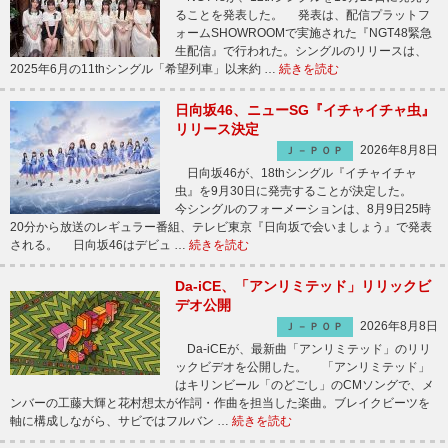
ることを発表した。 発表は、配信プラットフ
ォームSHOWROOMで実施された『NGT48緊急
生配信』で行われた。シングルのリリースは、
2025年6月の11thシングル「希望列車」以来約 …
続きを読む
日向坂46、ニューSG『イチャイチャ虫』
リリース決定
2026年8月8日
Ｊ－ＰＯＰ
日向坂46が、18thシングル『イチャイチャ
虫』を9月30日に発売することが決定した。
今シングルのフォーメーションは、8月9日25時
20分から放送のレギュラー番組、テレビ東京『日向坂で会いましょう』で発表
される。 日向坂46はデビュ …
続きを読む
Da-iCE、「アンリミテッド」リリックビ
デオ公開
2026年8月8日
Ｊ－ＰＯＰ
Da-iCEが、最新曲「アンリミテッド」のリリ
ックビデオを公開した。 「アンリミテッド」
はキリンビール「のどごし」のCMソングで、メ
ンバーの工藤大輝と花村想太が作詞・作曲を担当した楽曲。ブレイクビーツを
軸に構成しながら、サビではフルバン …
続きを読む